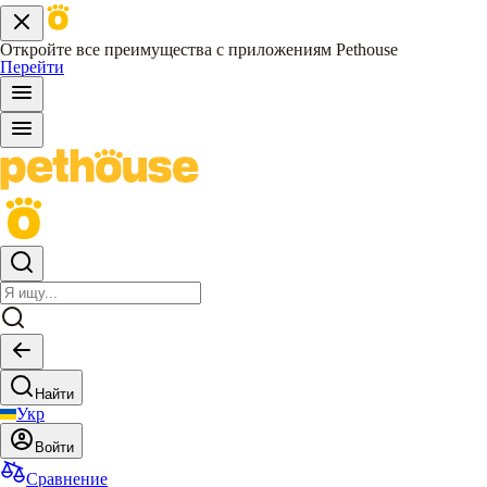
Откройте все преимущества с приложениям Pethouse
Перейти
Найти
Укр
Войти
Сравнение