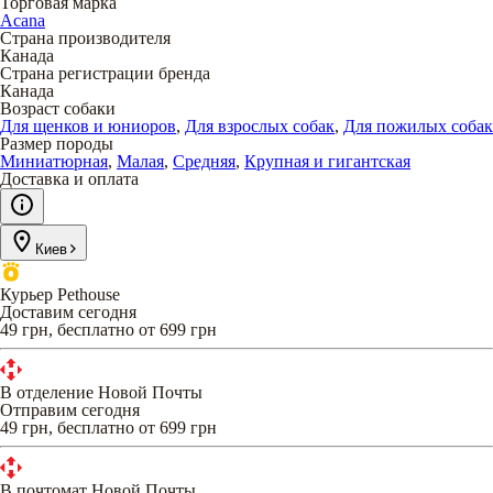
Торговая марка
Acana
Страна производителя
Канада
Страна регистрации бренда
Канада
Возраст собаки
Для щенков и юниоров
,
Для взрослых собак
,
Для пожилых собак
Размер породы
Миниатюрная
,
Малая
,
Средняя
,
Крупная и гигантская
Доставка и оплата
Киев
Курьер Pethouse
Доставим сегодня
49 грн, бесплатно от 699 грн
В отделение Новой Почты
Отправим сегодня
49 грн, бесплатно от 699 грн
В почтомат Новой Почты