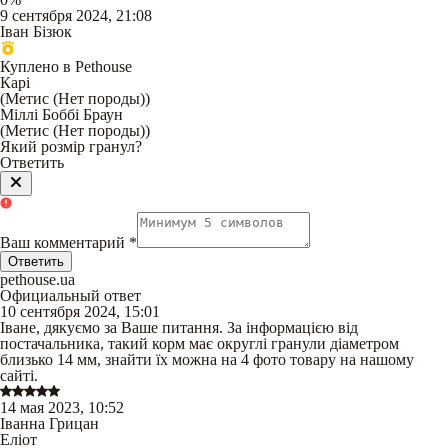
9 сентября 2024, 21:08
Іван Бізюк
Куплено в Pethouse
Карі
(
Метис (Нет породы)
)
Міллі Боббі Браун
(
Метис (Нет породы)
)
Який розмір гранул?
Ответить
Ваш комментарий
*
Ответить
pethouse.ua
Официальный ответ
10 сентября 2024, 15:01
Іване, дякуємо за Ваше питання. За інформацією від
постачальника, такий корм має округлі гранули діаметром
близько 14 мм, знайти їх можна на 4 фото товару на нашому
сайті.
14 мая 2023, 10:52
Іванна Грицан
Еліот