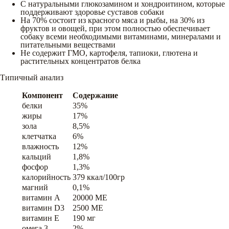
С натуральными глюкозамином и хондроитином, которые
поддерживают здоровье суставов собаки
На 70% состоит из красного мяса и рыбы, на 30% из
фруктов и овощей, при этом полностью обеспечивает
собаку всеми необходимыми витаминами, минералами и
питательными веществами
Не содержит ГМО, картофеля, тапиоки, глютена и
растительных концентратов белка
Типичный анализ
Компонент
Содержание
белки
35%
жиры
17%
зола
8,5%
клетчатка
6%
влажность
12%
кальций
1,8%
фосфор
1,3%
калорийность
379 ккал/100гр
магний
0,1%
витамин A
20000 ME
витамин D3
2500 ME
витамин E
190 мг
омега 3
2%