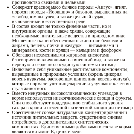
производство свежими и цельными
Содержит красное мясо бычков породы «Ангус», ягнят,
поросят породы «Йоркшир» и бизонов, выращенных на
«свободном выгуле», а также цельный судак,
выловленный в естественной среде
В состав входят не только филейные части, но и
внутренние органы, и даже хрящи, содержащие
необходимые питательные вещества в природном виде.
Мышечные ткани обеспечивают животное белками и
жирами, печень, почки и желудок — витаминами и
минералами, кости и хрящи — кальцием и фосфором
Обогащен незаменимыми жирными кислотами,
благоприятно влияющими на внешний вид, а также на
нервную и сердечно-сосудистую системы питомца
Включает в себя уникальные растительные компоненты,
выращенные в природных условиях (корень цикория,
корень куркумы, расторопшу, шиповник, корень лопуха),
которые нормализуют пищеварение и улучшают качество
стула животного
Вместо ненужных высокогликемических углеводов в
корме используется низкогликемические овощи и фрукты.
Они способствуют поддержанию стабильного уровня
сахара в крови и отменной физической кондиции питомца
Обеспечивает собаке натуральный концентрированный
источник питательных веществ, существенно снижая
потребность в дополнительных синтетических
компонентах. Единственными добавками в составе корма
являются витамин Е, цинк и медь