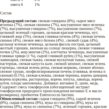
омега 6
1%
Состав
Предыдущий состав:
свежая говядина (8%), сырое мясо
ягненка (7%), свежая свинина (7%), высушенное мясо ягненка
(7%), высушенная говядина (7%), высушенная свинина (7%),
цельный зеленый горошек, цельная красная чечевица, нут,
говяжий жир (5%), свежая говяжья печень (4%), свежая печень
свиньи (4%), свежее мясо бизона (4%) , свежий судак (4%),
цельная зеленая чечевица, цельная фасоль пестрая, цельный
желтый горошек, вяленая на солнце люцерна, свежие говяжьи
почки (2%), жир минтая (2%), клетчатка чечевицы, высушенные
говяжьи хрящи (1 %), сырой говяжий рубец (1%), высушенная
ламинария, свежая тыква, свежая мускатная тыква, свежий
пастернак, свежая капуста кале, свежий шпинат, свежая зелень
горчицы, свежая зелень репы, свежая морковь, свежие яблоки,
свежие груши, лиофилизированная печень (говяжья, ягненка и
свиная) (0,1%), свежая клюква, свежая черника, корень цикория,
корень куркумы, расторопша, корень лопуха, лаванда, корень
алтея, плоды шиповника. Добавки: витамин Е, цинк, медь.
Содержит смесь токоферолов (обогащенный экстракт
токоферолов природного происхождения витамин Е и масло
розмарина), пробиотик Enterococcus faecium.
Обновленный состав:
сырая говядина (9%), сырой ягненок
(8%), сырая свинина (8%), мука из говядины (8%), мука из
ягненка (8%), мука из свинины (7%), зеленый горошек, красная