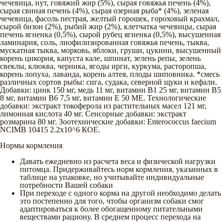
чечевица, нут, говяжий жир (5%), сырая говяжья печень (4%),
сырая свиная печень (4%), сырая озерная рыба* (4%), зеленая
чечевица, фасоль пестрая, желтый горошек, гороховый крахмал,
сырой бизон (2%), рыбий жир (2%), клетчатка чечевицы, сырая
печень ягненка (0,5%), сырой рубец ягненка (0,5%), высушенная
ламинария, соль, лиофилизированная говяжья печень, тыква,
мускатная тыква, морковь, яблоки, груши, цукини, высушенный
корень цикория, капуста кале, шпинат, зелень репы, зелень
свеклы, клюква, черника, ягоды ирги, куркума, расторопша,
корень лопуха, лаванда, корень алтея, плоды шиповника. *смесь
различных сортов рыбы: сига, судака, северной щуки и кефали.
Добавки: цинк 150 мг, медь 11 мг, витамин B1 25 мг, витамин B5
8 мг, витамин B6 7,5 мг, витамин E 50 МЕ. Технологические
добавки: экстракт токоферола из растительных масел 121 мг,
лимонная кислота 40 мг. Сенсорные добавки: экстракт
розмарина 80 мг. Зоотехнические добавки: Enterococcus faecium
NCIMB 10415 2.2x10^6 КОЕ.
Нормы кормления
Давать ежедневно из расчета веса и физической нагрузки
питомца. Придерживайтесь норм кормления, указанных в
таблице на упаковке, но учитывайте индивидуальные
потребности Вашей собаки
При переходе с одного корма на другой необходимо делать
это постепенно для того, чтобы организм собаки смог
адаптироваться к более обогащенному питательными
веществами рациону. В среднем процесс перехода на