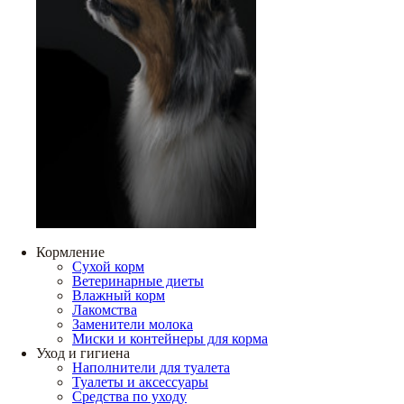
Кормление
Сухой корм
Ветеринарные диеты
Влажный корм
Лакомства
Заменители молока
Миски и контейнеры для корма
Уход и гигиена
Наполнители для туалета
Туалеты и аксессуары
Средства по уходу