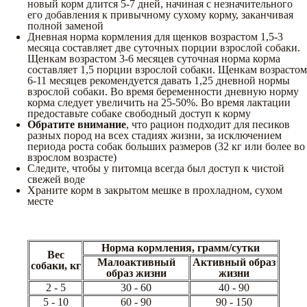
новый корм длится 5-7 дней, начиная с незначительного
его добавления к привычному сухому корму, заканчивая
полной заменой
Дневная норма кормления для щенков возрастом 1,5-3
месяца составляет две суточных порции взрослой собаки.
Щенкам возрастом 3-6 месяцев суточная норма корма
составляет 1,5 порции взрослой собаки. Щенкам возрастом
6-11 месяцев рекомендуется давать 1,25 дневной нормы
взрослой собаки. Во время беременности дневную норму
корма следует увеличить на 25-50%. Во время лактации
предоставьте собаке свободный доступ к корму
Обратите внимание
, что рацион подходит для песиков
разных пород на всех стадиях жизни, за исключением
периода роста собак больших размеров (32 кг или более во
взрослом возрасте)
Следите, чтобы у питомца всегда был доступ к чистой
свежей воде
Храните корм в закрытом мешке в прохладном, сухом
месте
Норма кормления, грамм/сутки
Вес
Малоактивный
Активный образ
собаки, кг
образ жизни
жизни
2 - 5
30 - 60
40 - 90
5 - 10
60 - 90
90 - 150