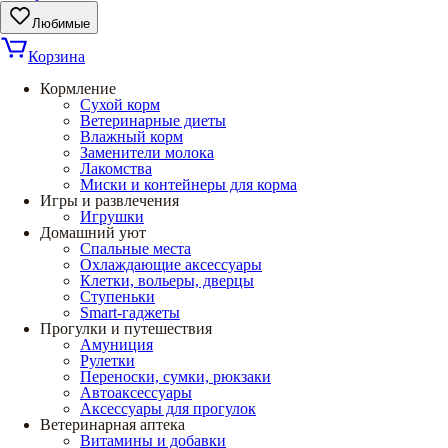
Любимые
Корзина
Кормление
Сухой корм
Ветеринарные диеты
Влажный корм
Заменители молока
Лакомства
Миски и контейнеры для корма
Игры и развлечения
Игрушки
Домашний уют
Спальные места
Охлаждающие аксессуары
Клетки, вольеры, дверцы
Ступеньки
Smart-гаджеты
Прогулки и путешествия
Амуниция
Рулетки
Переноски, сумки, рюкзаки
Автоаксессуары
Аксессуары для прогулок
Ветеринарная аптека
Витамины и добавки