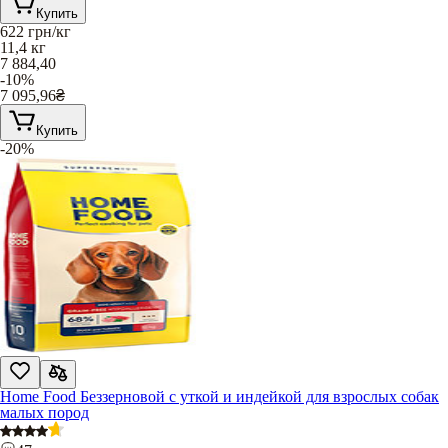
Купить
622
грн/кг
11,4 кг
7 884,40
-10%
7 095,96
₴
Купить
-20%
Home Food Беззерновой с уткой и индейкой для взрослых собак
малых пород