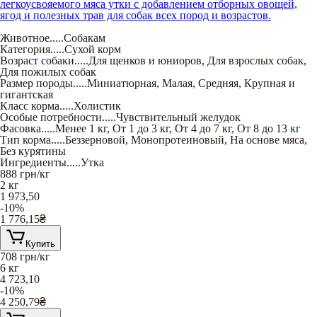
легкоусвояемого мяса утки с добавлением отборных овощей,
ягод и полезных трав для собак всех пород и возрастов.
Животное
.....
Собакам
Категория
.....
Сухой корм
Возраст собаки
.....
Для щенков и юниоров
,
Для взрослых собак
,
Для пожилых собак
Размер породы
.....
Миниатюрная
,
Малая
,
Средняя
,
Крупная и
гигантская
Класс корма
.....
Холистик
Особые потребности
.....
Чувствительный желудок
Фасовка
.....
Менее 1 кг
,
От 1 до 3 кг
,
От 4 до 7 кг
,
От 8 до 13 кг
Тип корма
.....
Беззерновой
,
Монопротеиновый
,
На основе мяса
,
Без курятины
Ингредиенты
.....
Утка
888
грн/кг
2 кг
1 973,50
-10%
1 776,15
₴
Купить
708
грн/кг
6 кг
4 723,10
-10%
4 250,79
₴