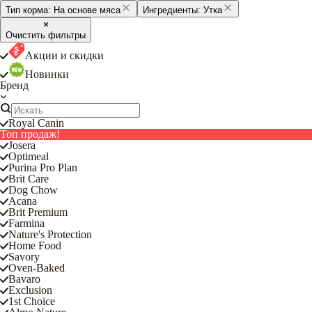
Тип корма:
На основе мяса
Ингредиенты:
Утка
Очистить фильтры
Акции и скидки
Новинки
Бренд
Royal Canin
Топ продаж!
Josera
Optimeal
Purina Pro Plan
Brit Care
Dog Chow
Acana
Brit Premium
Farmina
Nature's Protection
Home Food
Savory
Oven-Baked
Bavaro
Exclusion
1st Choice