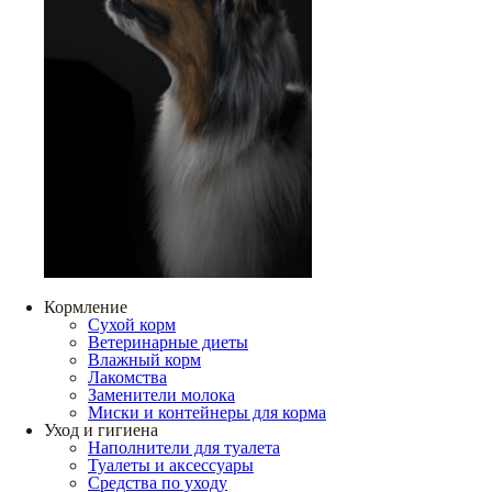
Кормление
Сухой корм
Ветеринарные диеты
Влажный корм
Лакомства
Заменители молока
Миски и контейнеры для корма
Уход и гигиена
Наполнители для туалета
Туалеты и аксессуары
Средства по уходу