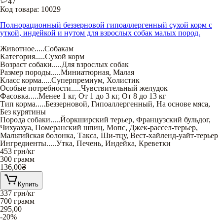
47
Код товара:
10029
Полнорационный беззерновой гипоаллергенный сухой корм с
уткой, индейкой и нутом для взрослых собак малых пород.
Животное
.....
Собакам
Категория
.....
Сухой корм
Возраст собаки
.....
Для взрослых собак
Размер породы
.....
Миниатюрная
,
Малая
Класс корма
.....
Суперпремиум
,
Холистик
Особые потребности
.....
Чувствительный желудок
Фасовка
.....
Менее 1 кг
,
От 1 до 3 кг
,
От 8 до 13 кг
Тип корма
.....
Беззерновой
,
Гипоаллергенный
,
На основе мяса
,
Без курятины
Порода собаки
.....
Йоркширский терьер
,
Французский бульдог
,
Чихуахуа
,
Померанский шпиц
,
Мопс
,
Джек-рассел-терьер
,
Мальтийская болонка
,
Такса
,
Ши-тцу
,
Вест-хайленд-уайт-терьер
Ингредиенты
.....
Утка
,
Печень
,
Индейка
,
Креветки
453
грн/кг
300 грамм
136,00
₴
Купить
337
грн/кг
700 грамм
295,00
-20%