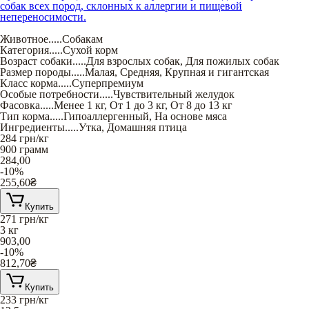
собак всех пород, склонных к аллергии и пищевой
непереносимости.
Животное
.....
Собакам
Категория
.....
Сухой корм
Возраст собаки
.....
Для взрослых собак
,
Для пожилых собак
Размер породы
.....
Малая
,
Средняя
,
Крупная и гигантская
Класс корма
.....
Суперпремиум
Особые потребности
.....
Чувствительный желудок
Фасовка
.....
Менее 1 кг
,
От 1 до 3 кг
,
От 8 до 13 кг
Тип корма
.....
Гипоаллергенный
,
На основе мяса
Ингредиенты
.....
Утка
,
Домашняя птица
284
грн/кг
900 грамм
284,00
-10%
255,60
₴
Купить
271
грн/кг
3 кг
903,00
-10%
812,70
₴
Купить
233
грн/кг