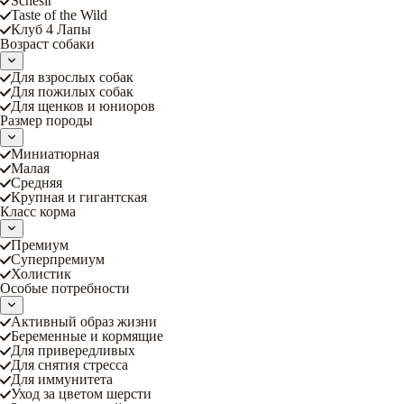
Schesir
Taste of the Wild
Клуб 4 Лапы
Возраст собаки
Для взрослых собак
Для пожилых собак
Для щенков и юниоров
Размер породы
Миниатюрная
Малая
Средняя
Крупная и гигантская
Класс корма
Премиум
Суперпремиум
Холистик
Особые потребности
Активный образ жизни
Беременные и кормящие
Для привередливых
Для снятия стресса
Для иммунитета
Уход за цветом шерсти