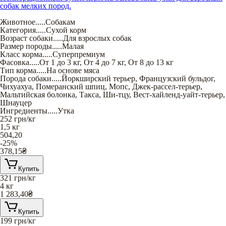
собак мелких пород.
Животное
.....
Собакам
Категория
.....
Сухой корм
Возраст собаки
.....
Для взрослых собак
Размер породы
.....
Малая
Класс корма
.....
Суперпремиум
Фасовка
.....
От 1 до 3 кг
,
От 4 до 7 кг
,
От 8 до 13 кг
Тип корма
.....
На основе мяса
Порода собаки
.....
Йоркширский терьер
,
Французский бульдог
,
Чихуахуа
,
Померанский шпиц
,
Мопс
,
Джек-рассел-терьер
,
Мальтийская болонка
,
Такса
,
Ши-тцу
,
Вест-хайленд-уайт-терьер
,
Шнауцер
Ингредиенты
.....
Утка
252
грн/кг
1,5 кг
504,20
-25%
378,15
₴
Купить
321
грн/кг
4 кг
1 283,40
₴
Купить
199
грн/кг