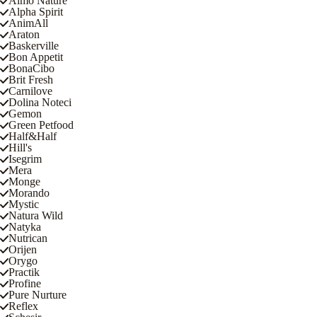
Almo Nature
Alpha Spirit
AnimAll
Araton
Baskerville
Bon Appetit
BonaCibo
Brit Fresh
Carnilove
Dolina Noteci
Gemon
Green Petfood
Half&Half
Hill's
Isegrim
Mera
Monge
Morando
Mystic
Natura Wild
Natyka
Nutrican
Orijen
Orygo
Practik
Profine
Pure Nurture
Reflex