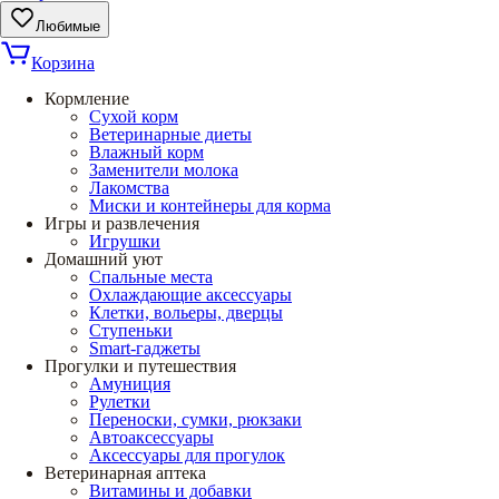
Любимые
Корзина
Кормление
Сухой корм
Ветеринарные диеты
Влажный корм
Заменители молока
Лакомства
Миски и контейнеры для корма
Игры и развлечения
Игрушки
Домашний уют
Спальные места
Охлаждающие аксессуары
Клетки, вольеры, дверцы
Ступеньки
Smart-гаджеты
Прогулки и путешествия
Амуниция
Рулетки
Переноски, сумки, рюкзаки
Автоаксессуары
Аксессуары для прогулок
Ветеринарная аптека
Витамины и добавки