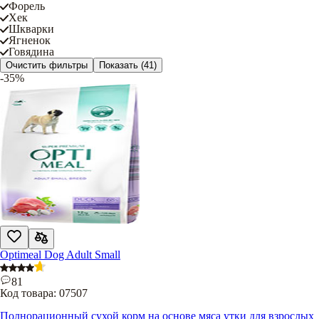
Форель
Хек
Шкварки
Ягненок
Говядина
Очистить фильтры
Показать
(41)
-35%
Optimeal Dog Adult Small
81
Код товара:
07507
Полнорационный сухой корм на основе мяса утки для взрослых