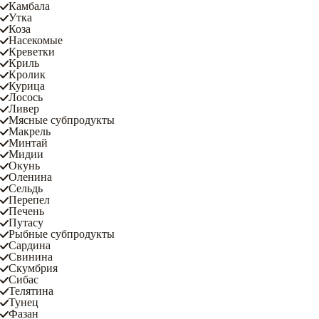
Камбала
Утка
Коза
Насекомые
Креветки
Криль
Кролик
Курица
Лосось
Ливер
Мясные субпродукты
Макрель
Минтай
Мидии
Окунь
Оленина
Сельдь
Перепел
Печень
Путасу
Рыбные субпродукты
Сардина
Свинина
Скумбрия
Сибас
Телятина
Тунец
Фазан