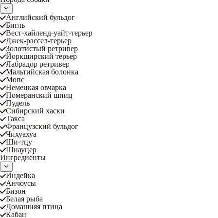
Английский бульдог
Бигль
Вест-хайленд-уайт-терьер
Джек-рассел-терьер
Золотистый ретривер
Йоркширский терьер
Лабрадор ретривер
Мальтийская болонка
Мопс
Немецкая овчарка
Померанский шпиц
Пудель
Сибирский хаски
Такса
Французский бульдог
Чихуахуа
Ши-тцу
Шнауцер
Ингредиенты
Индейка
Анчоусы
Бизон
Белая рыба
Домашняя птица
Кабан