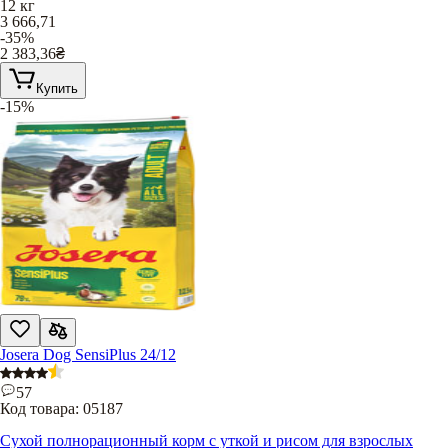
12 кг
3 666,71
-35%
2 383,36
₴
Купить
-15%
Josera Dog SensiPlus 24/12
57
Код товара:
05187
Сухой полнорационный корм с уткой и рисом для взрослых