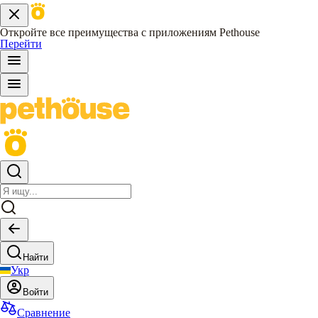
Откройте все преимущества с приложениям Pethouse
Перейти
Найти
Укр
Войти
Сравнение