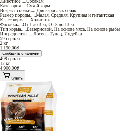
Животное
.....
Собакам
Категория
.....
Сухой корм
Возраст собаки
.....
Для взрослых собак
Размер породы
.....
Малая
,
Средняя
,
Крупная и гигантская
Класс корма
.....
Холистик
Фасовка
.....
От 1 до 3 кг
,
От 8 до 13 кг
Тип корма
.....
Беззерновой
,
На основе мяса
,
На основе рыбы
Ингредиенты
.....
Лосось
,
Тунец
,
Индейка
595
грн/кг
2 кг
1 190,00
₴
Сообщить о наличии
408
грн/кг
12 кг
4 900,00
₴
Купить