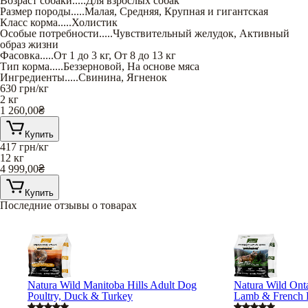
Возраст собаки
.....
Для взрослых собак
Размер породы
.....
Малая
,
Средняя
,
Крупная и гигантская
Класс корма
.....
Холистик
Особые потребности
.....
Чувствительный желудок
,
Активный
образ жизни
Фасовка
.....
От 1 до 3 кг
,
От 8 до 13 кг
Тип корма
.....
Беззерновой
,
На основе мяса
Ингредиенты
.....
Свинина
,
Ягненок
630
грн/кг
2 кг
1 260,00
₴
Купить
417
грн/кг
12 кг
4 999,00
₴
Купить
Последние отзывы о товарах
Natura Wild Manitoba Hills Adult Dog
Natura Wild Ont
Poultry, Duck & Turkey
Lamb & French 