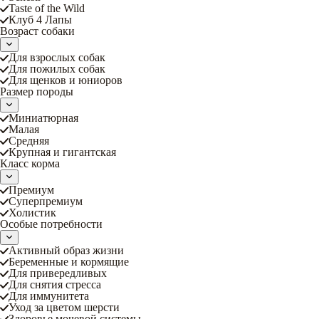
Taste of the Wild
Клуб 4 Лапы
Возраст собаки
Для взрослых собак
Для пожилых собак
Для щенков и юниоров
Размер породы
Миниатюрная
Малая
Средняя
Крупная и гигантская
Класс корма
Премиум
Суперпремиум
Холистик
Особые потребности
Активный образ жизни
Беременные и кормящие
Для привередливых
Для снятия стресса
Для иммунитета
Уход за цветом шерсти
Здоровье мочевой системы