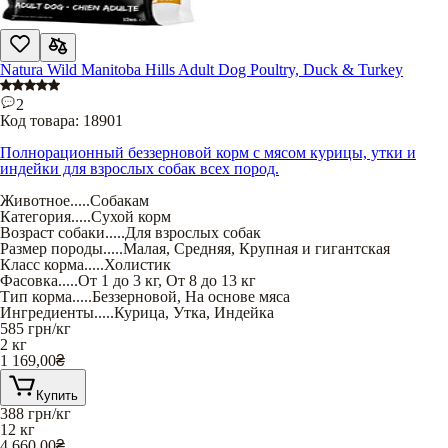
Natura Wild Manitoba Hills Adult Dog Poultry, Duck & Turkey
2
Код товара:
18901
Полнорационный беззерновой корм с мясом курицы, утки и
индейки для взрослых собак всех пород.
Животное
.....
Собакам
Категория
.....
Сухой корм
Возраст собаки
.....
Для взрослых собак
Размер породы
.....
Малая
,
Средняя
,
Крупная и гигантская
Класс корма
.....
Холистик
Фасовка
.....
От 1 до 3 кг
,
От 8 до 13 кг
Тип корма
.....
Беззерновой
,
На основе мяса
Ингредиенты
.....
Курица
,
Утка
,
Индейка
585
грн/кг
2 кг
1 169,00
₴
Купить
388
грн/кг
12 кг
4 660,00
₴