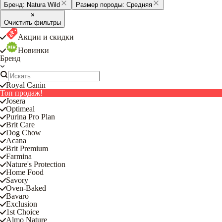
Бренд:
Natura Wild
Размер породы:
Средняя
Очистить фильтры
Акции и скидки
Новинки
Бренд
Royal Canin
Топ продаж!
Josera
Optimeal
Purina Pro Plan
Brit Care
Dog Chow
Acana
Brit Premium
Farmina
Nature's Protection
Home Food
Savory
Oven-Baked
Bavaro
Exclusion
1st Choice
Almo Nature