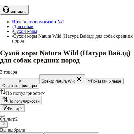
Контакты
Интернет-зоомагазин №1
/
Для собак
/
Сухой корм
/
Сухой корм Natura Wild (Натура Вайлд) для собак средних
пород
Сухой корм Natura Wild (Натура Вайлд)
для собак средних пород
3
товара
Бренд:
Natura Wild
Показати більше
Очистить фильтры
По популярности
По популярности
Фильтр
2
Фильтр
2
Вы выбрали