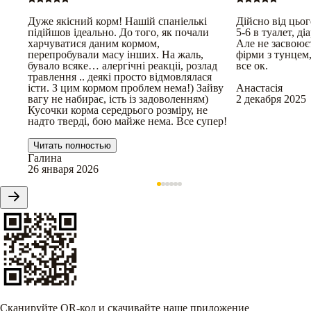
Дуже якісний корм! Нашій спаніелькі
Дійсно від цьог
підійшов ідеально. До того, як почали
5-6 в туалет, ді
харчуватися даним кормом,
Але не засвоюєт
перепробували масу інших. На жаль,
фірми з тунцем
бувало всяке… алергічні реакціі, розлад
все ок.
травлення .. деякі просто відмовлялася
істи. З цим кормом проблем нема!) Зайву
Анастасія
вагу не набирає, ість із задоволенням)
2 декабря 2025
Кусочки корма середрього розміру, не
надто тверді, бою майже нема. Все супер!
Читать полностью
Галина
26 января 2026
Сканируйте QR-код и скачивайте наше приложение