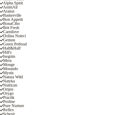
Alpha Spirit
AnimAll
Araton
Baskerville
Bon Appetit
BonaCibo
Brit Fresh
Carnilove
Dolina Noteci
Gemon
Green Petfood
Half&Half
Hill's
Isegrim
Mera
Monge
Morando
Mystic
Natura Wild
Natyka
Nutrican
Orijen
Orygo
Practik
Profine
Pure Nurture
Reflex
Schesir