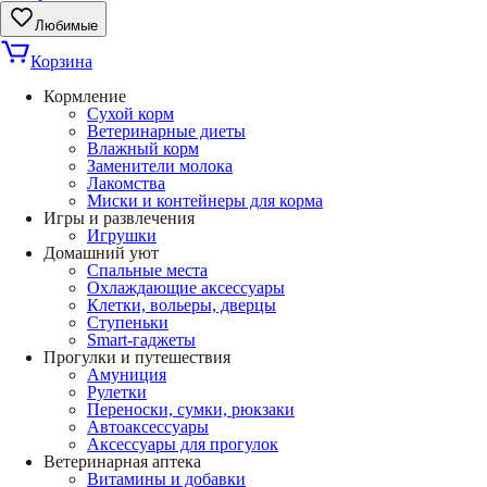
Любимые
Корзина
Кормление
Сухой корм
Ветеринарные диеты
Влажный корм
Заменители молока
Лакомства
Миски и контейнеры для корма
Игры и развлечения
Игрушки
Домашний уют
Спальные места
Охлаждающие аксессуары
Клетки, вольеры, дверцы
Ступеньки
Smart-гаджеты
Прогулки и путешествия
Амуниция
Рулетки
Переноски, сумки, рюкзаки
Автоаксессуары
Аксессуары для прогулок
Ветеринарная аптека
Витамины и добавки