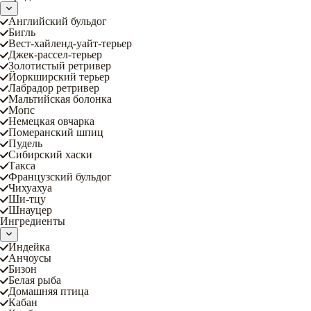
Английский бульдог
Бигль
Вест-хайленд-уайт-терьер
Джек-рассел-терьер
Золотистый ретривер
Йоркширский терьер
Лабрадор ретривер
Мальтийская болонка
Мопс
Немецкая овчарка
Померанский шпиц
Пудель
Сибирский хаски
Такса
Французский бульдог
Чихуахуа
Ши-тцу
Шнауцер
Ингредиенты
Индейка
Анчоусы
Бизон
Белая рыба
Домашняя птица
Кабан