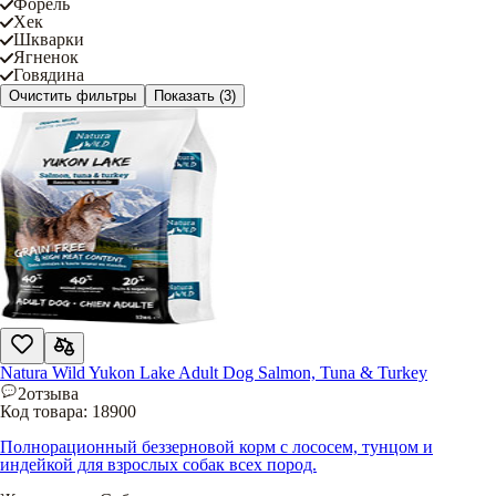
Форель
Хек
Шкварки
Ягненок
Говядина
Очистить фильтры
Показать
(3)
Natura Wild Yukon Lake Adult Dog Salmon, Tuna & Turkey
2
отзыва
Код товара:
18900
Полнорационный беззерновой корм с лососем, тунцом и
индейкой для взрослых собак всех пород.