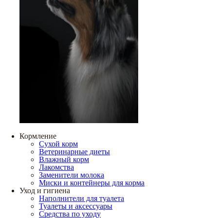
Кормление
Сухой корм
Ветеринарные диеты
Влажный корм
Лакомства
Заменители молока
Миски и контейнеры для корма
Уход и гигиена
Наполнители для туалета
Туалеты и аксессуары
Средства по уходу