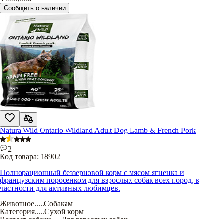
Сообщить о наличии
Natura Wild Ontario Wildland Adult Dog Lamb & French Pork
2
Код товара:
18902
Полнорационный беззерновой корм с мясом ягненка и
французским поросенком для взрослых собак всех пород, в
частности для активных любимцев.
Животное
.....
Собакам
Категория
.....
Сухой корм