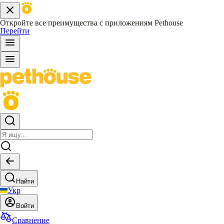
Откройте все преимущества с приложениям Pethouse
Перейти
Найти
Укр
Войти
Сравнение