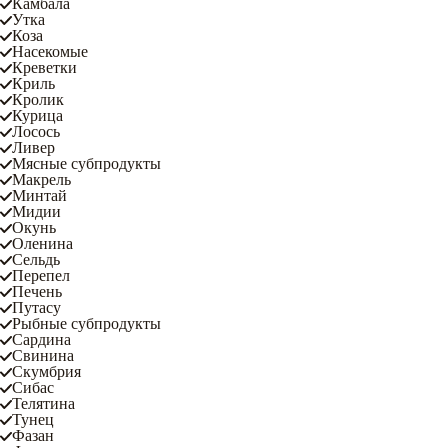
Камбала
Утка
Коза
Насекомые
Креветки
Криль
Кролик
Курица
Лосось
Ливер
Мясные субпродукты
Макрель
Минтай
Мидии
Окунь
Оленина
Сельдь
Перепел
Печень
Путасу
Рыбные субпродукты
Сардина
Свинина
Скумбрия
Сибас
Телятина
Тунец
Фазан