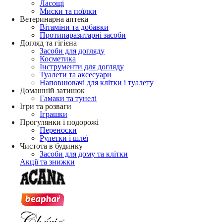
Ласощі
Миски та поїлки
Ветеринарна аптека
Вітаміни та добавки
Протипаразитарні засоби
Догляд та гігієна
Засоби для догляду
Косметика
Інструменти для догляду
Туалети та аксесуари
Наповнювачі для клітки і туалету
Домашній затишок
Гамаки та тунелі
Ігри та розваги
Іграшки
Прогулянки і подорожі
Переноски
Рулетки і шлеї
Чистота в будинку
Засоби для дому та клітки
Акції та знижки