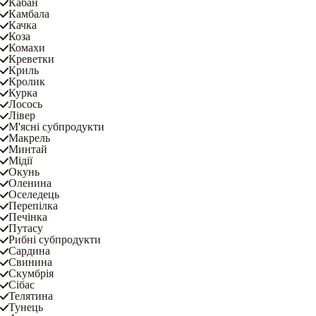
Кабан
Камбала
Качка
Коза
Комахи
Креветки
Криль
Кролик
Курка
Лосось
Лівер
М'ясні субпродукти
Макрель
Минтай
Мідії
Окунь
Оленина
Оселедець
Перепілка
Печінка
Путасу
Рибні субпродукти
Сардина
Свинина
Скумбрія
Сібас
Телятина
Тунець