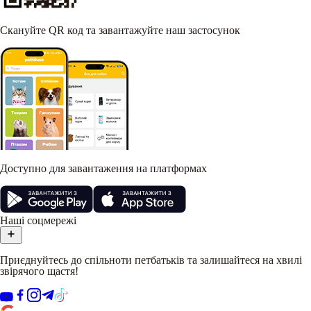
Скануйте QR код та завантажуйте наш застосунок
Доступно для завантаження на платформах
Наші соцмережі
Приєднуйтесь до спільноти петбатьків та залишайтеся на хвилі
звірячого щастя!