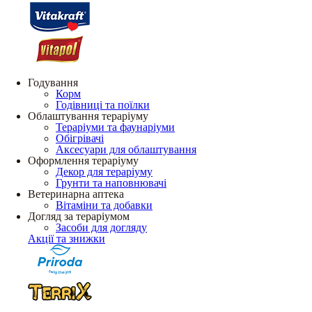
Годування
Корм
Годівниці та поїлки
Облаштування тераріуму
Тераріуми та фаунаріуми
Обігрівачі
Аксесуари для облаштування
Оформлення тераріуму
Декор для тераріуму
Грунти та наповнювачі
Ветеринарна аптека
Вітаміни та добавки
Догляд за тераріумом
Засоби для догляду
Акції та знижки