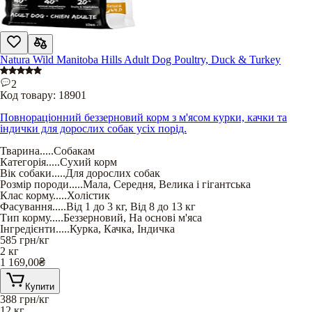
Natura Wild Manitoba Hills Adult Dog Poultry, Duck & Turkey
2
Код товару:
18901
Повнораціонний беззерновий корм з м'ясом курки, качки та
індички для дорослих собак усіх порід.
Тварина
.....
Собакам
Категорія
.....
Сухий корм
Вік собаки
.....
Для дорослих собак
Розмір породи
.....
Мала
,
Середня
,
Велика і гігантська
Клас корму
.....
Холістик
Фасування
.....
Від 1 до 3 кг
,
Від 8 до 13 кг
Тип корму
.....
Беззерновий
,
На основі м'яса
Інгредієнти
.....
Курка
,
Качка
,
Індичка
585
грн/кг
2 кг
1 169,00
₴
Купити
388
грн/кг
12 кг