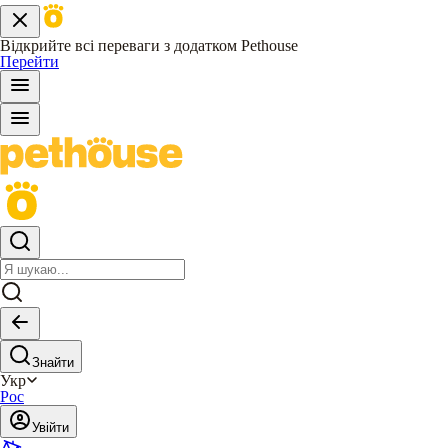
Відкрийте всі переваги з додатком Pethouse
Перейти
Знайти
Укр
Рос
Увійти