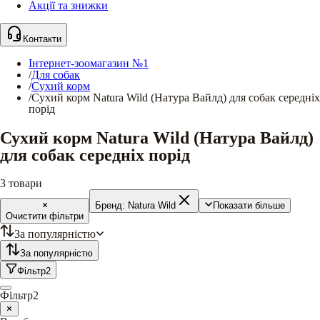
Акції та знижки
Контакти
Інтернет-зоомагазин №1
/
Для собак
/
Сухий корм
/
Сухий корм Natura Wild (Натура Вайлд) для собак середніх
порід
Сухий корм Natura Wild (Натура Вайлд)
для собак середніх порід
3
товари
Бренд:
Natura Wild
Показати більше
Очистити фільтри
За популярністю
За популярністю
Фільтр
2
Фільтр
2