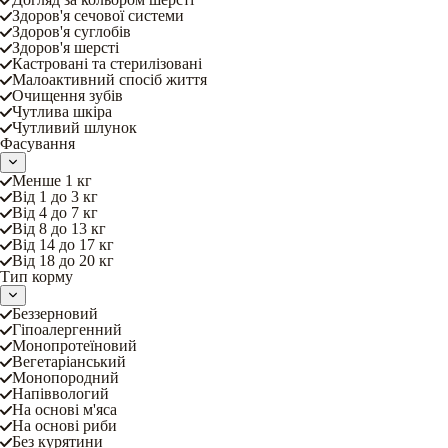
Здоров'я сечової системи
Здоров'я суглобів
Здоров'я шерсті
Кастровані та стерилізовані
Малоактивний спосіб життя
Очищення зубів
Чутлива шкіра
Чутливий шлунок
Фасування
Менше 1 кг
Від 1 до 3 кг
Від 4 до 7 кг
Від 8 до 13 кг
Від 14 до 17 кг
Від 18 до 20 кг
Тип корму
Беззерновий
Гіпоалергенний
Монопротеїновий
Вегетаріанський
Монопородний
Напіввологий
На основі м'яса
На основі риби
Без курятини