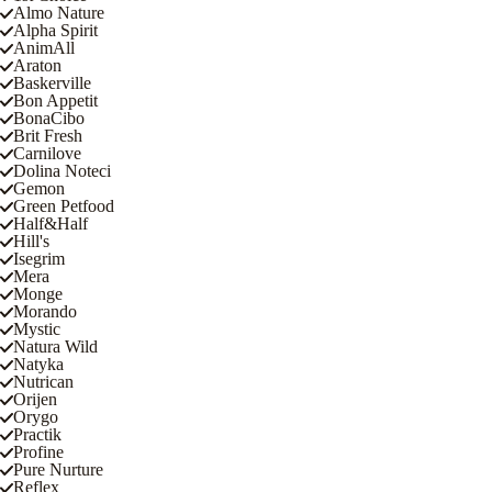
Almo Nature
Alpha Spirit
AnimAll
Araton
Baskerville
Bon Appetit
BonaCibo
Brit Fresh
Carnilove
Dolina Noteci
Gemon
Green Petfood
Half&Half
Hill's
Isegrim
Mera
Monge
Morando
Mystic
Natura Wild
Natyka
Nutrican
Orijen
Orygo
Practik
Profine
Pure Nurture
Reflex