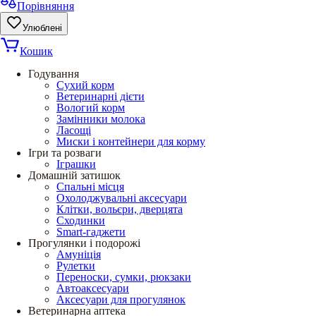
Порівняння
Улюблені
Кошик
Годування
Сухий корм
Ветеринарні дієти
Вологий корм
Замінники молока
Ласощі
Миски і контейнери для корму
Ігри та розваги
Іграшки
Домашній затишок
Спальні місця
Охолоджувальні аксесуари
Клітки, вольєри, дверцята
Сходинки
Smart-гаджети
Прогулянки і подорожі
Амуніція
Рулетки
Переноски, сумки, рюкзаки
Автоаксесуари
Аксесуари для прогулянок
Ветеринарна аптека