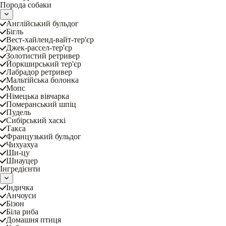
Порода собаки
Англійський бульдог
Бігль
Вест-хайленд-вайт-тер'єр
Джек-рассел-тер'єр
Золотистий ретривер
Йоркширський тер'єр
Лабрадор ретривер
Мальтійська болонка
Мопс
Німецька вівчарка
Померанський шпіц
Пудель
Сибірський хаскі
Такса
Французький бульдог
Чихуахуа
Ши-цу
Шнауцер
Інгредієнти
Індичка
Анчоуси
Бізон
Біла риба
Домашня птиця