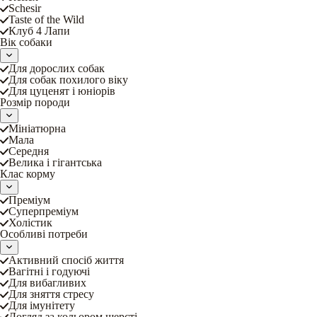
Schesir
Taste of the Wild
Клуб 4 Лапи
Вік собаки
Для дорослих собак
Для собак похилого віку
Для цуценят і юніорів
Розмір породи
Мініатюрна
Мала
Середня
Велика і гігантська
Клас корму
Преміум
Суперпреміум
Холістик
Особливі потреби
Активний спосіб життя
Вагітні і годуючі
Для вибагливих
Для зняття стресу
Для імунітету
Догляд за кольором шерсті