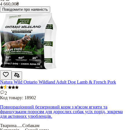
4 660,00
₴
Повідомити про наявність
Natura Wild Ontario Wildland Adult Dog Lamb & French Pork
2
Код товару:
18902
Повнораціонний беззерновий корм з м'ясом ягняти та
французьким поросям для дорослих собак усіх порід, зокрема
для активних улюбленців.
Тварина
.....
Собакам