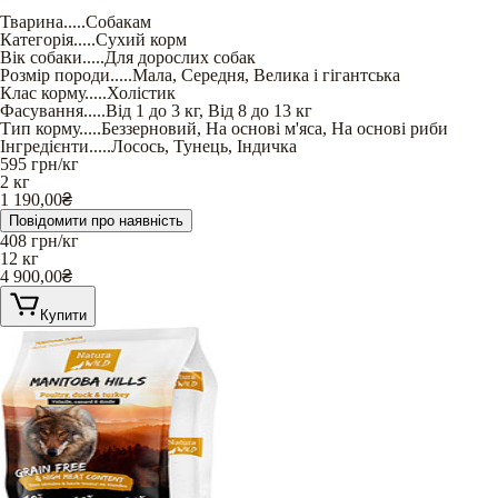
Тварина
.....
Собакам
Категорія
.....
Сухий корм
Вік собаки
.....
Для дорослих собак
Розмір породи
.....
Мала
,
Середня
,
Велика і гігантська
Клас корму
.....
Холістик
Фасування
.....
Від 1 до 3 кг
,
Від 8 до 13 кг
Тип корму
.....
Беззерновий
,
На основі м'яса
,
На основі риби
Інгредієнти
.....
Лосось
,
Тунець
,
Індичка
595
грн/кг
2 кг
1 190,00
₴
Повідомити про наявність
408
грн/кг
12 кг
4 900,00
₴
Купити