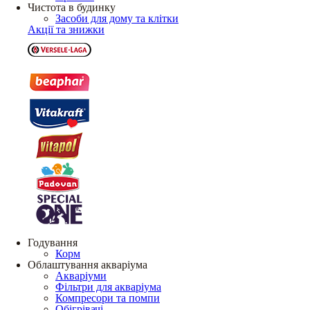
Чистота в будинку
Засоби для дому та клітки
Акції та знижки
Годування
Корм
Облаштування акваріума
Акваріуми
Фільтри для акваріума
Компресори та помпи
Обігрівачі