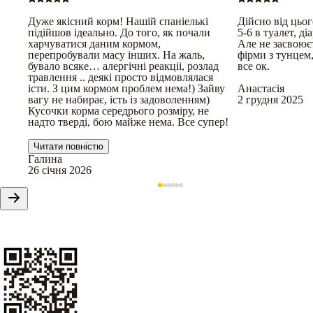
Дуже якісний корм! Нашій спаніелькі
Дійсно від цьог
підійшов ідеально. До того, як почали
5-6 в туалет, ді
харчуватися даним кормом,
Але не засвоюєт
перепробували масу інших. На жаль,
фірми з тунцем
бувало всяке… алергічні реакціі, розлад
все ок.
травлення .. деякі просто відмовлялася
істи. З цим кормом проблем нема!) Зайву
Анастасія
вагу не набирає, ість із задоволенням)
2 грудня 2025
Кусочки корма середрього розміру, не
надто тверді, бою майже нема. Все супер!
Читати повністю
Галина
26 січня 2026