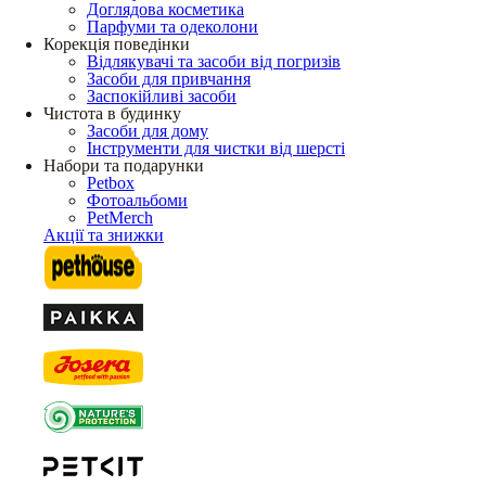
Доглядова косметика
Парфуми та одеколони
Корекція поведінки
Відлякувачі та засоби від погризів
Засоби для привчання
Заспокійливі засоби
Чистота в будинку
Засоби для дому
Інструменти для чистки від шерсті
Набори та подарунки
Petbox
Фотоальбоми
PetMerch
Акції та знижки