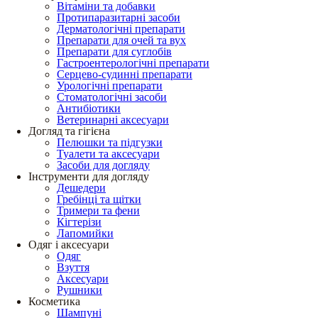
Вітаміни та добавки
Протипаразитарні засоби
Дерматологічні препарати
Препарати для очей та вух
Препарати для суглобів
Гастроентерологічні препарати
Серцево-судинні препарати
Урологічні препарати
Стоматологічні засоби
Антибіотики
Ветеринарні аксесуари
Догляд та гігієна
Пелюшки та підгузки
Туалети та аксесуари
Засоби для догляду
Інструменти для догляду
Дешедери
Гребінці та щітки
Тримери та фени
Кігтерізи
Лапомийки
Одяг і аксесуари
Одяг
Взуття
Аксесуари
Рушники
Косметика
Шампуні