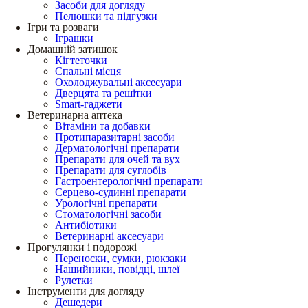
Засоби для догляду
Пелюшки та підгузки
Ігри та розваги
Іграшки
Домашній затишок
Кігтеточки
Спальні місця
Охолоджувальні аксесуари
Дверцята та решітки
Smart-гаджети
Ветеринарна аптека
Вітаміни та добавки
Протипаразитарні засоби
Дерматологічні препарати
Препарати для очей та вух
Препарати для суглобів
Гастроентерологічні препарати
Серцево-судинні препарати
Урологічні препарати
Стоматологічні засоби
Антибіотики
Ветеринарні аксесуари
Прогулянки і подорожі
Переноски, сумки, рюкзаки
Нашийники, повідці, шлеї
Рулетки
Інструменти для догляду
Дешедери