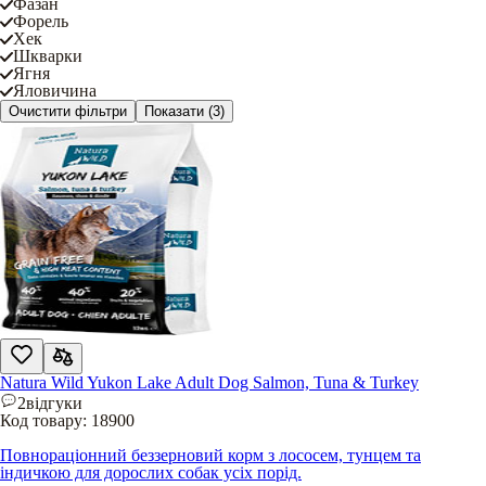
Фазан
Форель
Хек
Шкварки
Ягня
Яловичина
Очистити фільтри
Показати
(3)
Natura Wild Yukon Lake Adult Dog Salmon, Tuna & Turkey
2
відгуки
Код товару:
18900
Повнораціонний беззерновий корм з лососем, тунцем та
індичкою для дорослих собак усіх порід.