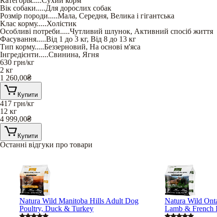
Категорія
.....
Сухий корм
Вік собаки
.....
Для дорослих собак
Розмір породи
.....
Мала
,
Середня
,
Велика і гігантська
Клас корму
.....
Холістик
Особливі потреби
.....
Чутливий шлунок
,
Активний спосіб життя
Фасування
.....
Від 1 до 3 кг
,
Від 8 до 13 кг
Тип корму
.....
Беззерновий
,
На основі м'яса
Інгредієнти
.....
Свинина
,
Ягня
630
грн/кг
2 кг
1 260,00
₴
Купити
417
грн/кг
12 кг
4 999,00
₴
Купити
Останні відгуки про товари
Natura Wild Manitoba Hills Adult Dog
Natura Wild Ont
Poultry, Duck & Turkey
Lamb & French 