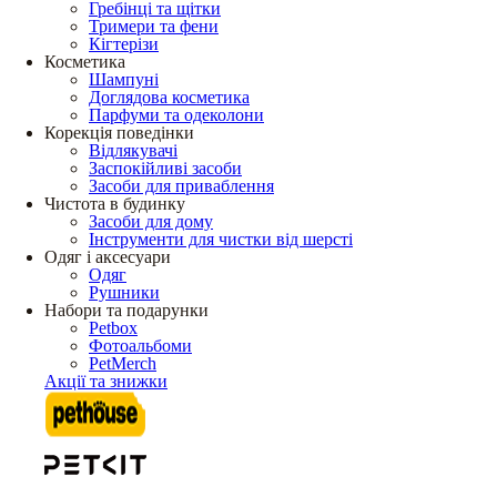
Гребінці та щітки
Тримери та фени
Кігтерізи
Косметика
Шампуні
Доглядова косметика
Парфуми та одеколони
Корекція поведінки
Відлякувачі
Заспокійливі засоби
Засоби для приваблення
Чистота в будинку
Засоби для дому
Інструменти для чистки від шерсті
Одяг і аксесуари
Одяг
Рушники
Набори та подарунки
Petbox
Фотоальбоми
PetMerch
Акції та знижки