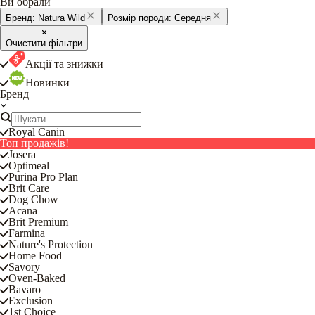
Ви обрали
Бренд:
Natura Wild
Розмір породи:
Середня
Очистити фільтри
Акції та знижки
Новинки
Бренд
Royal Canin
Топ продажів!
Josera
Optimeal
Purina Pro Plan
Brit Care
Dog Chow
Acana
Brit Premium
Farmina
Nature's Protection
Home Food
Savory
Oven-Baked
Bavaro
Exclusion
1st Choice