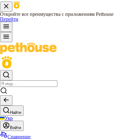
Откройте все преимущества с приложениям Pethouse
Перейти
Найти
Укр
Войти
Сравнение