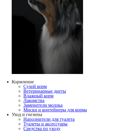
Кормление
Сухой корм
Ветеринарные диеты
Влажный корм
Лакомства
Заменители молока
Миски и контейнеры для корма
Уход и гигиена
Наполнители для туалета
Туалеты и аксессуары
Средства по уходу