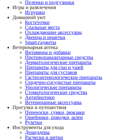
Пеленки и подгузники
Игры и развлечения
Игрушки
Домашний уют
Когтеточки
Спальные места
Охлаждающие аксессуары
Дверцы и решетки
Smart-гаджеты
Ветеринарная аптека
Витамины и добавки
Противопаразитарные средства
Дерматологические препараты
Препараты для глаз и ушей
Препараты для суставов
Гастроэнтерологические препараты
Сердечно-сосудистые препараты
Урологические препараты
Стоматологические средства
Антибиотики
Ветеринарные аксессуары
Прогулки и путешествия
Переноски, сумки, рюкзаки
Ошейники, поводки, шлеи
Рулетки
Инструменты для ухода
Дешеддеры
Расчески и щетки