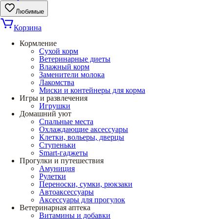
Любимые
Корзина
Кормление
Сухой корм
Ветеринарные диеты
Влажный корм
Заменители молока
Лакомства
Миски и контейнеры для корма
Игры и развлечения
Игрушки
Домашний уют
Спальные места
Охлаждающие аксессуары
Клетки, вольеры, дверцы
Ступеньки
Smart-гаджеты
Прогулки и путешествия
Амуниция
Рулетки
Переноски, сумки, рюкзаки
Автоаксессуары
Аксессуары для прогулок
Ветеринарная аптека
Витамины и добавки