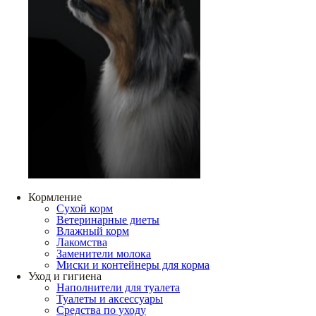
Кормление
Сухой корм
Ветеринарные диеты
Влажный корм
Лакомства
Заменители молока
Миски и контейнеры для корма
Уход и гигиена
Наполнители для туалета
Туалеты и аксессуары
Средства по уходу