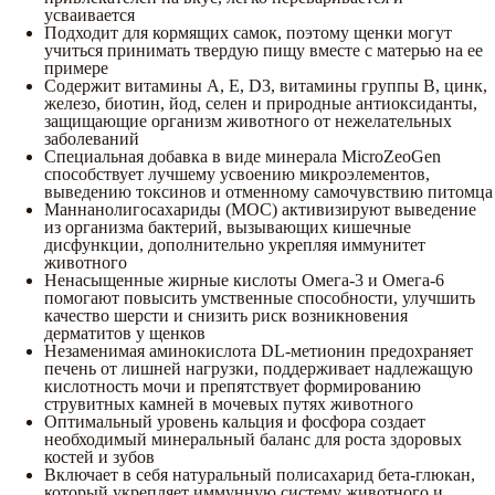
усваивается
Подходит для кормящих самок, поэтому щенки могут
учиться принимать твердую пищу вместе с матерью на ее
примере
Содержит витамины А, Е, D3, витамины группы В, цинк,
железо, биотин, йод, селен и природные антиоксиданты,
защищающие организм животного от нежелательных
заболеваний
Специальная добавка в виде минерала MicroZeoGen
способствует лучшему усвоению микроэлементов,
выведению токсинов и отменному самочувствию питомца
Маннанолигосахариды (МОС) активизируют выведение
из организма бактерий, вызывающих кишечные
дисфункции, дополнительно укрепляя иммунитет
животного
Ненасыщенные жирные кислоты Омега-3 и Омега-6
помогают повысить умственные способности, улучшить
качество шерсти и снизить риск возникновения
дерматитов у щенков
Незаменимая аминокислота DL-метионин предохраняет
печень от лишней нагрузки, поддерживает надлежащую
кислотность мочи и препятствует формированию
струвитных камней в мочевых путях животного
Оптимальный уровень кальция и фосфора создает
необходимый минеральный баланс для роста здоровых
костей и зубов
Включает в себя натуральный полисахарид бета-глюкан,
который укрепляет иммунную систему животного и