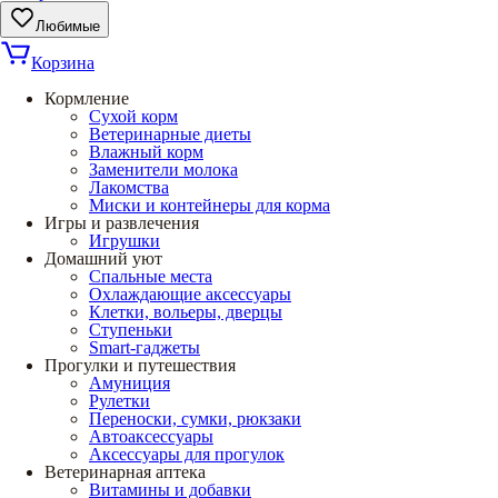
Любимые
Корзина
Кормление
Сухой корм
Ветеринарные диеты
Влажный корм
Заменители молока
Лакомства
Миски и контейнеры для корма
Игры и развлечения
Игрушки
Домашний уют
Спальные места
Охлаждающие аксессуары
Клетки, вольеры, дверцы
Ступеньки
Smart-гаджеты
Прогулки и путешествия
Амуниция
Рулетки
Переноски, сумки, рюкзаки
Автоаксессуары
Аксессуары для прогулок
Ветеринарная аптека
Витамины и добавки