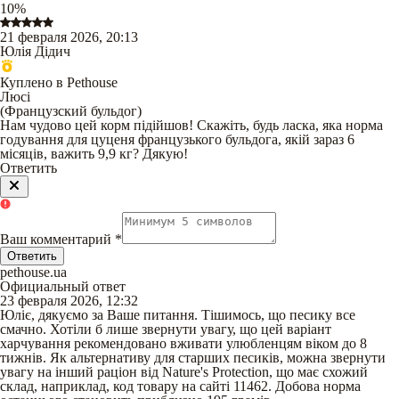
10
%
21 февраля 2026, 20:13
Юлія Дідич
Куплено в Pethouse
Люсі
(
Французский бульдог
)
Нам чудово цей корм підійшов! Скажіть, будь ласка, яка норма
годування для цуценя французького бульдога, якій зараз 6
місяців, важить 9,9 кг? Дякую!
Ответить
Ваш комментарий
*
Ответить
pethouse.ua
Официальный ответ
23 февраля 2026, 12:32
Юліє, дякуємо за Ваше питання. Тішимось, що песику все
смачно. Хотіли б лише звернути увагу, що цей варіант
харчування рекомендовано вживати улюбленцям віком до 8
тижнів. Як альтернативу для старших песиків, можна звернути
увагу на інший раціон від Nature's Protection, що має схожий
склад, наприклад, код товару на сайті 11462. Добова норма