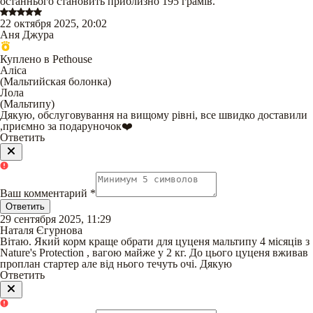
останнього становить приблизно 195 грамів.
22 октября 2025, 20:02
Аня Джура
Куплено в Pethouse
Аліса
(
Мальтийская болонка
)
Лола
(
Мальтипу
)
Дякую, обслуговування на вищому рівні, все швидко доставили
,приємно за подаруночок❤️
Ответить
Ваш комментарий
*
Ответить
29 сентября 2025, 11:29
Наталя Єгурнова
Вітаю. Який корм краще обрати для цуценя мальтипу 4 місяців з
Nature's Protection , вагою майже у 2 кг. До цього цуценя вживав
проплан стартер але від нього течуть очі. Дякую
Ответить