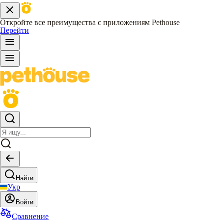
Откройте все преимущества с приложениям Pethouse
Перейти
Найти
Укр
Войти
Сравнение