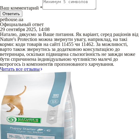
Ваш комментарий
*
Ответить
pethouse.ua
Официальный ответ
29 сентября 2025, 14:08
Наталю, дякуємо за Ваше питання. Як варіант, серед раціонів від
Nature's Protection можна звернути увагу, наприклад, на такі
корми: коди товарів на сайті 11455 чи 11462. За можливості,
варто також звернутись за додатковою консультацією до
ветеринара, оскільки підвищена сльозогінність не завжди може
бути спричинена індивідуальною чутливістю малечі до
котрогось із компонентів пропонованого харчування.
Читать все отзывы