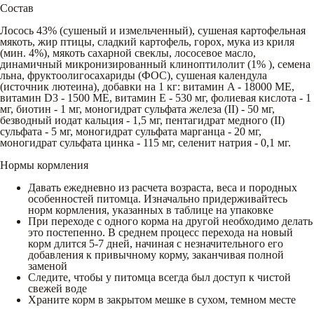
Состав
Лосось 43% (сушеный и измельченный), сушеная картофельная
мякоть, жир птицы, сладкий картофель, горох, мука из криля
(мин. 4%), мякоть сахарной свеклы, лососевое масло,
динамичный микронизированный клиноптилолит (1% ), семена
льна, фруктоолигосахариды (ФОС), сушеная календула
(источник лютеина), добавки на 1 кг: витамин A - 18000 МЕ,
витамин D3 - 1500 МЕ, витамин Е - 530 мг, фолиевая кислота - 1
мг, биотин - 1 мг, моногидрат сульфата железа (II) - 50 мг,
безводный иодат кальция - 1,5 мг, пентагидрат медного (II)
сульфата - 5 мг, моногидрат сульфата марганца - 20 мг,
моногидрат сульфата цинка - 115 мг, селенит натрия - 0,1 мг.
Нормы кормления
Давать ежедневно из расчета возраста, веса и породных
особенностей питомца. Изначально придерживайтесь
норм кормления, указанных в таблице на упаковке
При переходе с одного корма на другой необходимо делать
это постепенно. В среднем процесс перехода на новый
корм длится 5-7 дней, начиная с незначительного его
добавления к привычному корму, заканчивая полной
заменой
Следите, чтобы у питомца всегда был доступ к чистой
свежей воде
Храните корм в закрытом мешке в сухом, темном месте