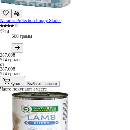
Nature's Protection Puppy Starter
14
500 грамм
287,00
₴
574
грн/кг
от
287,00
₴
574
грн/кг
Купить
Выбрать вариант
Часто покупают вместе