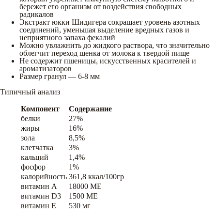
бережет его организм от воздействия свободных
радикалов
Экстракт юкки Шидигера сокращает уровень азотных
соединений, уменьшая выделение вредных газов и
неприятного запаха фекалий
Можно увлажнить до жидкого раствора, что значительно
облегчит переход щенка от молока к твердой пище
Не содержит пшеницы, искусственных красителей и
ароматизаторов
Размер гранул — 6-8 мм
Типичный анализ
Компонент
Содержание
белки
27%
жиры
16%
зола
8,5%
клетчатка
3%
кальций
1,4%
фосфор
1%
калорийность
361,8 ккал/100гр
витамин A
18000 ME
витамин D3
1500 ME
витамин E
530 мг