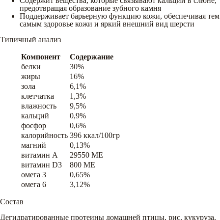
Содержит вещества, которые связывают кальций в слюне,
предотвращая образование зубного камня
Поддерживает барьерную функцию кожи, обеспечивая тем
самым здоровье кожи и яркий внешний вид шерсти
Типичный анализ
Компонент
Содержание
белки
30%
жиры
16%
зола
6,1%
клетчатка
1,3%
влажность
9,5%
кальций
0,9%
фосфор
0,6%
калорийность
396 ккал/100гр
магний
0,13%
витамин A
29550 ME
витамин D3
800 ME
омега 3
0,65%
омега 6
3,12%
Состав
Дегидратированные протеины домашней птицы, рис, кукуруза,