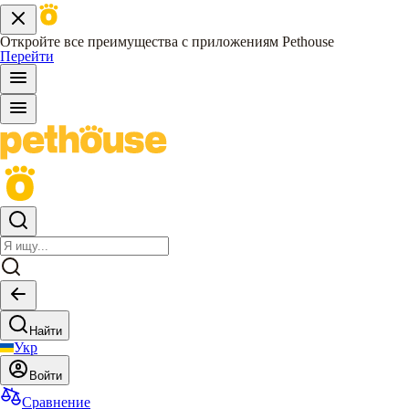
Откройте все преимущества с приложениям Pethouse
Перейти
Найти
Укр
Войти
Сравнение