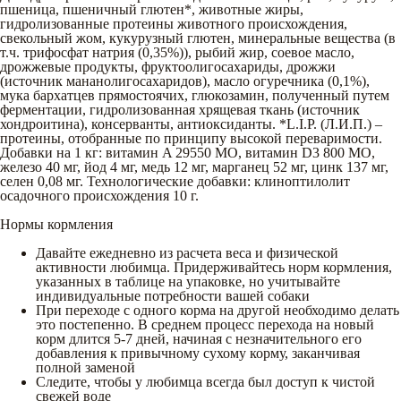
пшеница, пшеничный глютен*, животные жиры,
гидролизованные протеины животного происхождения,
свекольный жом, кукурузный глютен, минеральные вещества (в
т.ч. трифосфат натрия (0,35%)), рыбий жир, соевое масло,
дрожжевые продукты, фруктоолигосахариды, дрожжи
(источник мананолигосахаридов), масло огуречника (0,1%),
мука бархатцев прямостоячих, глюкозамин, полученный путем
ферментации, гидролизованная хрящевая ткань (источник
хондроитина), консерванты, антиоксиданты. *L.I.P. (Л.И.П.) –
протеины, отобранные по принципу высокой переваримости.
Добавки на 1 кг: витамин A 29550 MO, витамин D3 800 MO,
железо 40 мг, йод 4 мг, медь 12 мг, марганец 52 мг, цинк 137 мг,
селен 0,08 мг. Технологические добавки: клиноптилолит
осадочного происхождения 10 г.
Нормы кормления
Давайте ежедневно из расчета веса и физической
активности любимца. Придерживайтесь норм кормления,
указанных в таблице на упаковке, но учитывайте
индивидуальные потребности вашей собаки
При переходе с одного корма на другой необходимо делать
это постепенно. В среднем процесс перехода на новый
корм длится 5-7 дней, начиная с незначительного его
добавления к привычному сухому корму, заканчивая
полной заменой
Следите, чтобы у любимца всегда был доступ к чистой
свежей воде