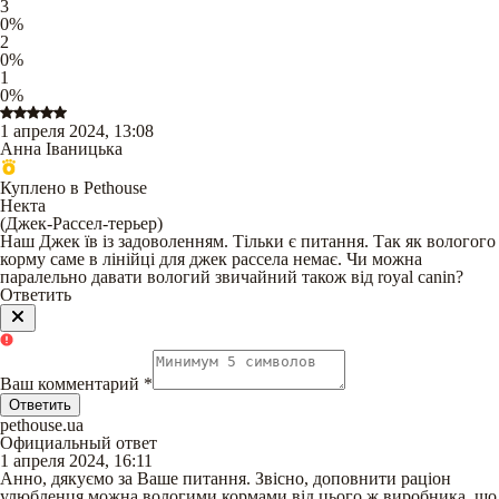
3
0
%
2
0
%
1
0
%
1 апреля 2024, 13:08
Анна Іваницька
Куплено в Pethouse
Некта
(
Джек-Рассел-терьер
)
Наш Джек їв із задоволенням. Тільки є питання. Так як вологого
корму саме в лінійці для джек рассела немає. Чи можна
паралельно давати вологий звичайний також від royal canin?
Ответить
Ваш комментарий
*
Ответить
pethouse.ua
Официальный ответ
1 апреля 2024, 16:11
Анно, дякуємо за Ваше питання. Звісно, доповнити раціон
улюбленця можна вологими кормами від цього ж виробника, що