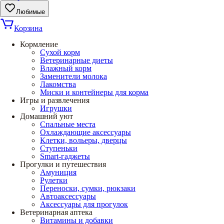
Любимые
Корзина
Кормление
Сухой корм
Ветеринарные диеты
Влажный корм
Заменители молока
Лакомства
Миски и контейнеры для корма
Игры и развлечения
Игрушки
Домашний уют
Спальные места
Охлаждающие аксессуары
Клетки, вольеры, дверцы
Ступеньки
Smart-гаджеты
Прогулки и путешествия
Амуниция
Рулетки
Переноски, сумки, рюкзаки
Автоаксессуары
Аксессуары для прогулок
Ветеринарная аптека
Витамины и добавки