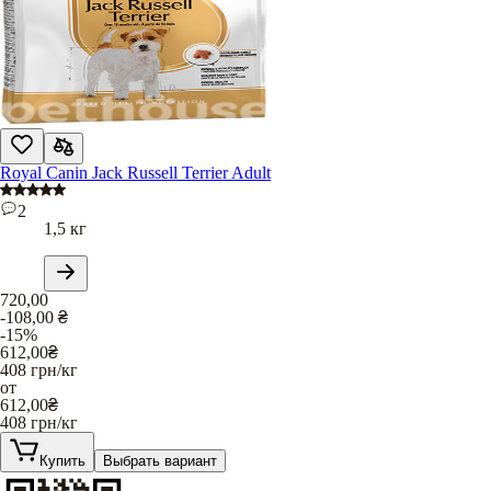
Royal Canin Jack Russell Terrier Adult
2
1,5 кг
720,00
-108,00
₴
-15%
612,00
₴
408
грн/кг
от
612,00
₴
408
грн/кг
Купить
Выбрать вариант