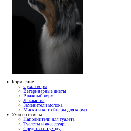
Кормление
Сухой корм
Ветеринарные диеты
Влажный корм
Лакомства
Заменители молока
Миски и контейнеры для корма
Уход и гигиена
Наполнители для туалета
Туалеты и аксессуары
Средства по уходу