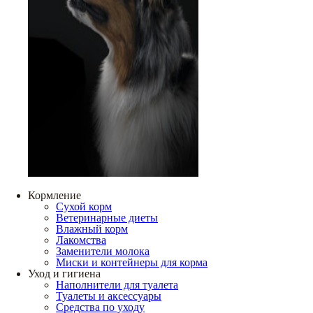
Кормление
Сухой корм
Ветеринарные диеты
Влажный корм
Лакомства
Заменители молока
Миски и контейнеры для корма
Уход и гигиена
Наполнители для туалета
Туалеты и аксессуары
Средства по уходу