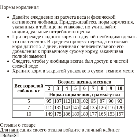
Нормы кормления
Давайте ежедневно из расчета веса и физической
активности любимца. Придерживайтесь норм кормления,
указанных в таблице на упаковке, но учитывайте
индивидуальные потребности щенка
При переходе с одного корма на другой необходимо делать
это постепенно. В среднем процесс перехода на новый
корм длится 5-7 дней, начиная с незначительного его
добавления к привычному сухому корму, заканчивая
полной заменой
Следите, чтобы у любимца всегда был доступ к чистой
свежей воде
Храните корм в закрытой упаковке в сухом, темном месте
Возраст щенка, месяцев
Вес взрослой
2
3
4
5
6
7
8
9
10
собаки, кг
Норма кормления, грамм/сутки
5
95
107
112
113
102
95
87
90
92
7
115
135
143
145
144
135
126
116
120
10
149
175
186
189
189
177
165
153
157
Отзывы о товаре
Для написания своего отзыва войдите в личный кабинет
Войти