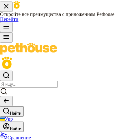
Откройте все преимущества с приложениям Pethouse
Перейти
Найти
Укр
Войти
Сравнение