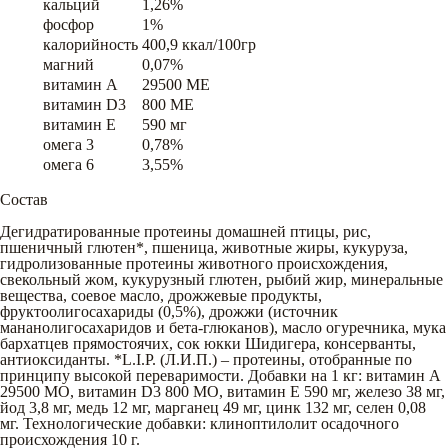
кальций
1,26%
фосфор
1%
калорийность
400,9 ккал/100гр
магний
0,07%
витамин A
29500 ME
витамин D3
800 ME
витамин E
590 мг
омега 3
0,78%
омега 6
3,55%
Состав
Дегидратированные протеины домашней птицы, рис,
пшеничный глютен*, пшеница, животные жиры, кукуруза,
гидролизованные протеины животного происхождения,
свекольный жом, кукурузный глютен, рыбий жир, минеральные
вещества, соевое масло, дрожжевые продукты,
фруктоолигосахариды (0,5%), дрожжи (источник
мананолигосахаридов и бета-глюканов), масло огуречника, мука
бархатцев прямостоячих, сок юкки Шидигера, консерванты,
антиоксиданты. *L.I.P. (Л.И.П.) – протеины, отобранные по
принципу высокой переваримости. Добавки на 1 кг: витамин A
29500 MO, витамин D3 800 MO, витамин E 590 мг, железо 38 мг,
йод 3,8 мг, медь 12 мг, марганец 49 мг, цинк 132 мг, селен 0,08
мг. Технологические добавки: клиноптилолит осадочного
происхождения 10 г.