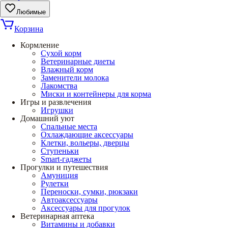
Любимые
Корзина
Кормление
Сухой корм
Ветеринарные диеты
Влажный корм
Заменители молока
Лакомства
Миски и контейнеры для корма
Игры и развлечения
Игрушки
Домашний уют
Спальные места
Охлаждающие аксессуары
Клетки, вольеры, дверцы
Ступеньки
Smart-гаджеты
Прогулки и путешествия
Амуниция
Рулетки
Переноски, сумки, рюкзаки
Автоаксессуары
Аксессуары для прогулок
Ветеринарная аптека
Витамины и добавки