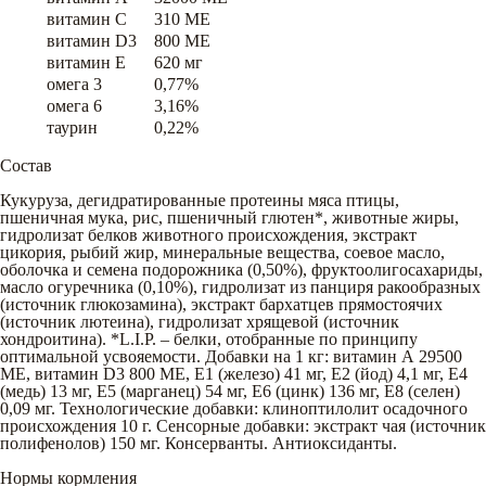
витамин C
310 ME
витамин D3
800 ME
витамин E
620 мг
омега 3
0,77%
омега 6
3,16%
таурин
0,22%
Состав
Кукуруза, дегидратированные протеины мяса птицы,
пшеничная мука, рис, пшеничный глютен*, животные жиры,
гидролизат белков животного происхождения, экстракт
цикория, рыбий жир, минеральные вещества, соевое масло,
оболочка и семена подорожника (0,50%), фруктоолигосахариды,
масло огуречника (0,10%), гидролизат из панциря ракообразных
(источник глюкозамина), экстракт бархатцев прямостоячих
(источник лютеина), гидролизат хрящевой (источник
хондроитина). *L.I.P. – белки, отобранные по принципу
оптимальной усвояемости. Добавки на 1 кг: витамин А 29500
MЕ, витамин D3 800 МЕ, E1 (железо) 41 мг, E2 (йод) 4,1 мг, Е4
(медь) 13 мг, Е5 (марганец) 54 мг, Е6 (цинк) 136 мг, Е8 (селен)
0,09 мг. Технологические добавки: клиноптилолит осадочного
происхождения 10 г. Сенсорные добавки: экстракт чая (источник
полифенолов) 150 мг. Консерванты. Антиоксиданты.
Нормы кормления