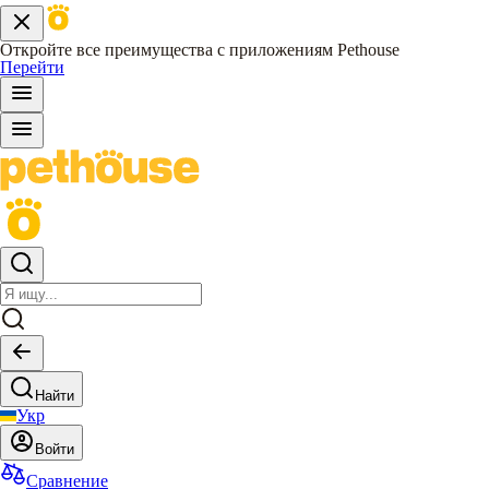
Откройте все преимущества с приложениям Pethouse
Перейти
Найти
Укр
Войти
Сравнение