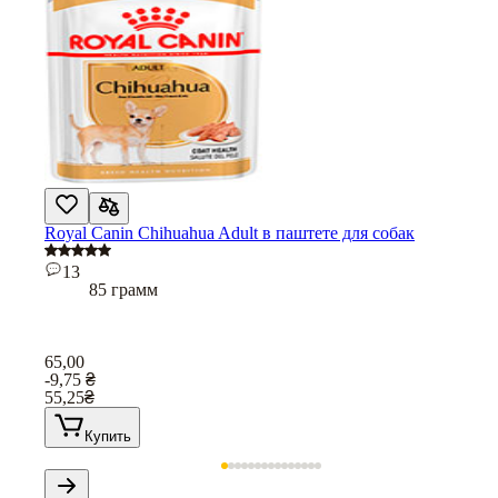
Royal Canin Chihuahua Adult в паштете для собак
13
85 грамм
65,00
-9,75
₴
55,25
₴
Купить