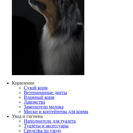
Кормление
Сухой корм
Ветеринарные диеты
Влажный корм
Лакомства
Заменители молока
Миски и контейнеры для корма
Уход и гигиена
Наполнители для туалета
Туалеты и аксессуары
Средства по уходу