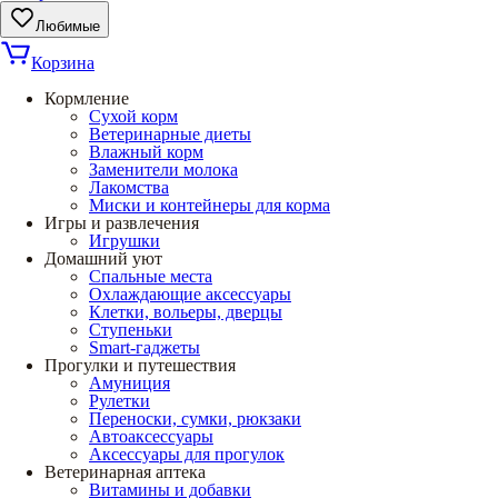
Любимые
Корзина
Кормление
Сухой корм
Ветеринарные диеты
Влажный корм
Заменители молока
Лакомства
Миски и контейнеры для корма
Игры и развлечения
Игрушки
Домашний уют
Спальные места
Охлаждающие аксессуары
Клетки, вольеры, дверцы
Ступеньки
Smart-гаджеты
Прогулки и путешествия
Амуниция
Рулетки
Переноски, сумки, рюкзаки
Автоаксессуары
Аксессуары для прогулок
Ветеринарная аптека
Витамины и добавки