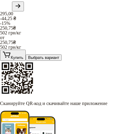
295,00
-44,25
₴
-15%
250,75
₴
502
грн/кг
от
250,75
₴
502
грн/кг
Купить
Выбрать вариант
Сканируйте QR-код и скачивайте наше приложение