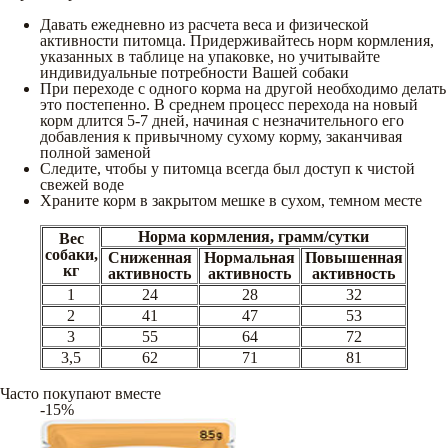
Давать ежедневно из расчета веса и физической
активности питомца. Придерживайтесь норм кормления,
указанных в таблице на упаковке, но учитывайте
индивидуальные потребности Вашей собаки
При переходе с одного корма на другой необходимо делать
это постепенно. В среднем процесс перехода на новый
корм длится 5-7 дней, начиная с незначительного его
добавления к привычному сухому корму, заканчивая
полной заменой
Следите, чтобы у питомца всегда был доступ к чистой
свежей воде
Храните корм в закрытом мешке в сухом, темном месте
Норма кормления, грамм/сутки
Вес
собаки,
Сниженная
Нормальная
Повышенная
кг
активность
активность
активность
1
24
28
32
2
41
47
53
3
55
64
72
3,5
62
71
81
Часто покупают вместе
-15%