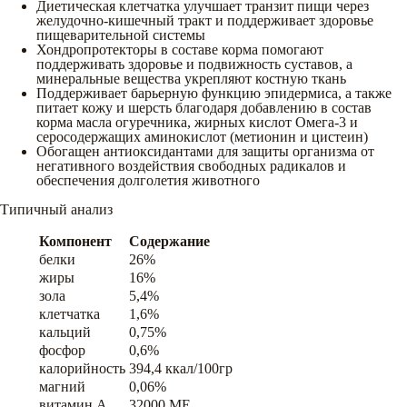
Диетическая клетчатка улучшает транзит пищи через
желудочно-кишечный тракт и поддерживает здоровье
пищеварительной системы
Хондропротекторы в составе корма помогают
поддерживать здоровье и подвижность суставов, а
минеральные вещества укрепляют костную ткань
Поддерживает барьерную функцию эпидермиса, а также
питает кожу и шерсть благодаря добавлению в состав
корма масла огуречника, жирных кислот Омега-3 и
серосодержащих аминокислот (метионин и цистеин)
Обогащен антиоксидантами для защиты организма от
негативного воздействия свободных радикалов и
обеспечения долголетия животного
Типичный анализ
Компонент
Содержание
белки
26%
жиры
16%
зола
5,4%
клетчатка
1,6%
кальций
0,75%
фосфор
0,6%
калорийность
394,4 ккал/100гр
магний
0,06%
витамин A
32000 ME