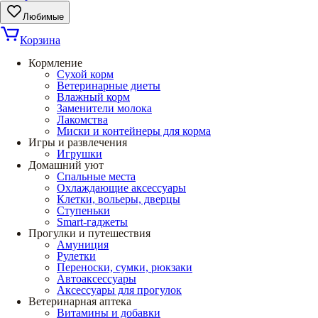
Любимые
Корзина
Кормление
Сухой корм
Ветеринарные диеты
Влажный корм
Заменители молока
Лакомства
Миски и контейнеры для корма
Игры и развлечения
Игрушки
Домашний уют
Спальные места
Охлаждающие аксессуары
Клетки, вольеры, дверцы
Ступеньки
Smart-гаджеты
Прогулки и путешествия
Амуниция
Рулетки
Переноски, сумки, рюкзаки
Автоаксессуары
Аксессуары для прогулок
Ветеринарная аптека
Витамины и добавки