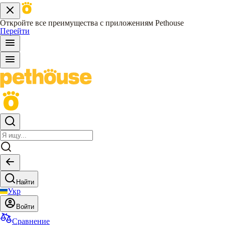
Откройте все преимущества с приложениям Pethouse
Перейти
Найти
Укр
Войти
Сравнение