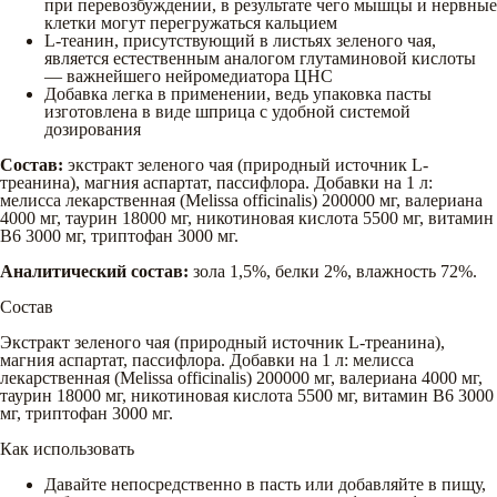
при перевозбуждении, в результате чего мышцы и нервные
клетки могут перегружаться кальцием
L-теанин, присутствующий в листьях зеленого чая,
является естественным аналогом глутаминовой кислоты
— важнейшего нейромедиатора ЦНС
Добавка легка в применении, ведь упаковка пасты
изготовлена в виде шприца с удобной системой
дозирования
Состав:
экстракт зеленого чая (природный источник L-
треанина), магния аспартат, пассифлора. Добавки на 1 л:
мелисса лекарственная (Melissa officinalis) 200000 мг, валериана
4000 мг, таурин 18000 мг, никотиновая кислота 5500 мг, витамин
B6 3000 мг, триптофан 3000 мг.
Аналитический состав:
зола 1,5%, белки 2%, влажность 72%.
Состав
Экстракт зеленого чая (природный источник L-треанина),
магния аспартат, пассифлора. Добавки на 1 л: мелисса
лекарственная (Melissa officinalis) 200000 мг, валериана 4000 мг,
таурин 18000 мг, никотиновая кислота 5500 мг, витамин B6 3000
мг, триптофан 3000 мг.
Как использовать
Давайте непосредственно в пасть или добавляйте в пищу,