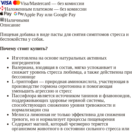
Visa/Mastercard — без комиссии
Наложенным платежом — без комиссии
Apple Pay или Google Pay
Наличными
Описание
Пищевая добавка в виде пасты для снятия симптомов стресса и
беспокойства у собак.
Почему стоит купить?
Изготовлена на основе натуральных активных
ингредиентов
Валериана, входящая в состав, мягко успокаивает и
снижает уровень стресса любимца, а также действенна при
бессоннице
L-триптофан — природная аминокислота, участвующая в
производстве гормона серотонина и помогающая
уменьшить агрессию и стресс
Пассифлора является источником танинов и флавоноидов,
поддерживающих здоровье нервной системы,
способствующих снижению уровня тревожности и
нормализации сна
Мелисса лимонная не только эффективна для снижения
тревоги, но и нормализует процессы пищеварения
Содержит магний, который чрезмерно теряется
организмом животного в состоянии сильного стресса или