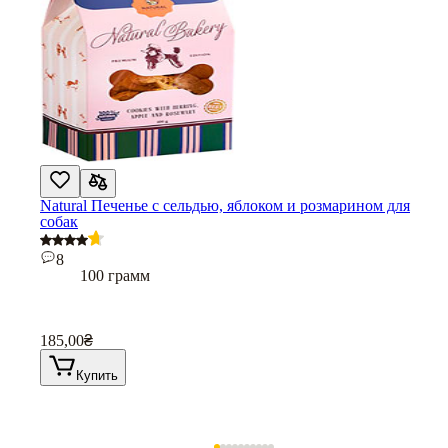
Natural Печенье с сельдью, яблоком и розмарином для
собак
8
100 грамм
185,00
₴
Купить