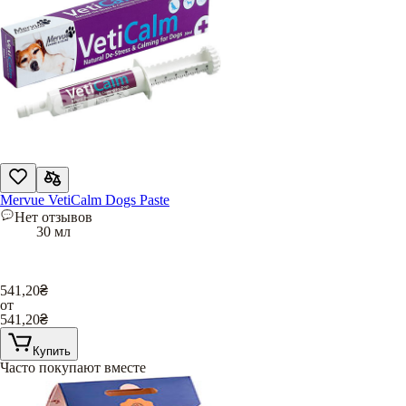
Mervue VetiCalm Dogs Paste
Нет отзывов
30 мл
541,20
₴
от
541,20
₴
Купить
Часто покупают вместе