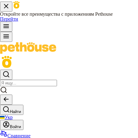
Откройте все преимущества с приложениям Pethouse
Перейти
Найти
Укр
Войти
Сравнение