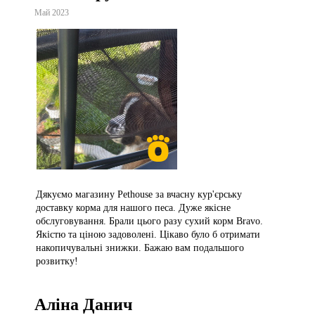
Май 2023
Дякуємо магазину Pethouse за вчасну кур'єрську
доставку корма для нашого песа. Дуже якісне
обслуговування. Брали цього разу сухий корм Bravo.
Якістю та ціною задоволені. Цікаво було б отримати
накопичувальні знижки. Бажаю вам подальшого
розвитку!
Аліна Данич