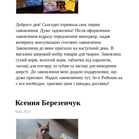
Доброго дня! Сьогодні отримала своє перше
замовлення. Дуже задоволена! Після оформлення
замовлення відразу передзвонив менеджер, надав
вичерпну консультацію стосовно замовлення.
Замовлення до мене приїхало на наступний день. В
магазині широкий вибір товарів для тварин. Замовляла
сухий корм, вологий корм, таблетки від паразитів,
ласощі для погляду за зубам та ласощі для виведення
шерсті. До замовлення мені додали подаруночки, що
дуже приємно. Надалі замовлятиму тут, бо в Pethouse.ua
є все необхідне, приємні ціни і швидка доставка!
Ксения Березенчук
Май 2023