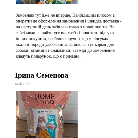
Замовляю тут вже не вперше. Найбільшим плюсом є
оперативне оформлення замовлення і швидка доставка -
на наступний день забираю товар з нової пошти. На
сайті можна знайти усе що треба і почитати відгуки
інших покупців, особливо зручно, що у відгуках
вказані породи улюбленців. Замовляв тут корми для
собаки, вітаміни і смаколики, завжди до замовлення
кладуть подарунок, що є приємно.
Ірина Семенова
Май 2023