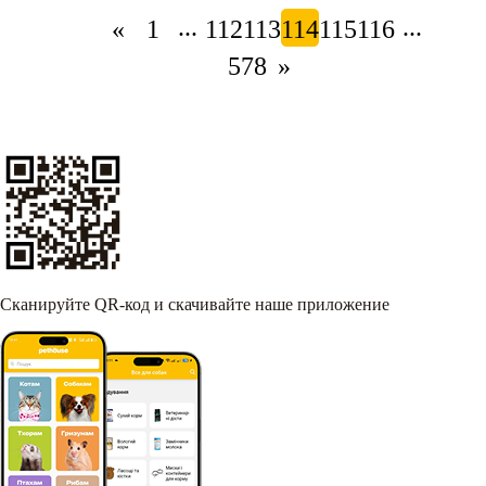
...
...
«
1
112
113
114
115
116
578
»
Сканируйте QR-код и скачивайте наше приложение