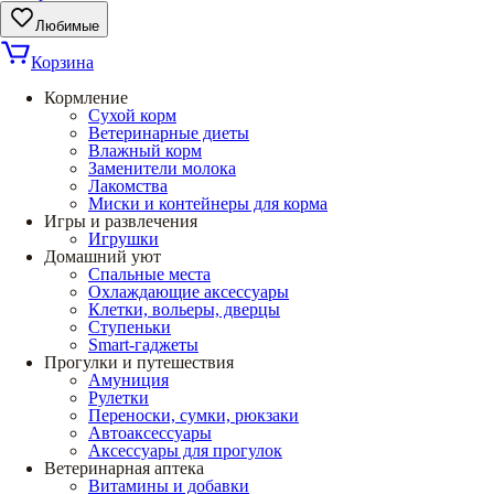
Любимые
Корзина
Кормление
Сухой корм
Ветеринарные диеты
Влажный корм
Заменители молока
Лакомства
Миски и контейнеры для корма
Игры и развлечения
Игрушки
Домашний уют
Спальные места
Охлаждающие аксессуары
Клетки, вольеры, дверцы
Ступеньки
Smart-гаджеты
Прогулки и путешествия
Амуниция
Рулетки
Переноски, сумки, рюкзаки
Автоаксессуары
Аксессуары для прогулок
Ветеринарная аптека
Витамины и добавки