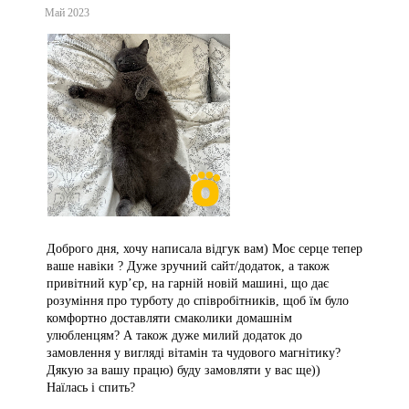
Май 2023
Доброго дня, хочу написала відгук вам) Моє серце тепер
ваше навіки ? Дуже зручний сайт/додаток, а також
привітний курʼєр, на гарній новій машині, що дає
розуміння про турботу до співробітників, щоб їм було
комфортно доставляти смаколики домашнім
улюбленцям? А також дуже милий додаток до
замовлення у вигляді вітамін та чудового магнітику?
Дякую за вашу працю) буду замовляти у вас ще))
Наїлась і спить?