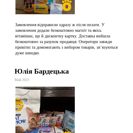
Замовлення відправили одразу ж після оплати. У
замовлення додали безкоштовно магніт та якісь
вітамінки, ще й дисконтну картку. Доставка вийшла
безкоштовно за рахунок продавця. Оператори завжди
привітні та домомогають з вибором товарів, зв’язуються
дуже швидко.
Юлія Бардецька
Май 2023