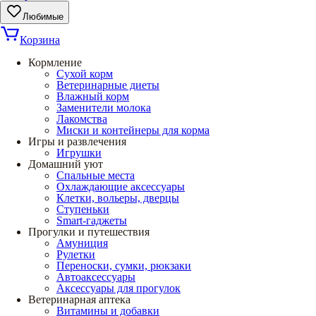
Любимые
Корзина
Кормление
Сухой корм
Ветеринарные диеты
Влажный корм
Заменители молока
Лакомства
Миски и контейнеры для корма
Игры и развлечения
Игрушки
Домашний уют
Спальные места
Охлаждающие аксессуары
Клетки, вольеры, дверцы
Ступеньки
Smart-гаджеты
Прогулки и путешествия
Амуниция
Рулетки
Переноски, сумки, рюкзаки
Автоаксессуары
Аксессуары для прогулок
Ветеринарная аптека
Витамины и добавки