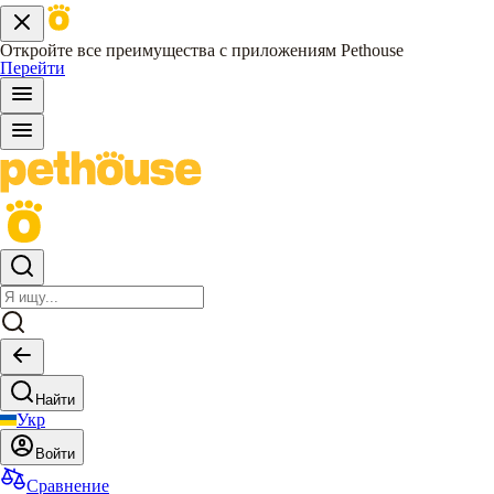
Откройте все преимущества с приложениям Pethouse
Перейти
Найти
Укр
Войти
Сравнение