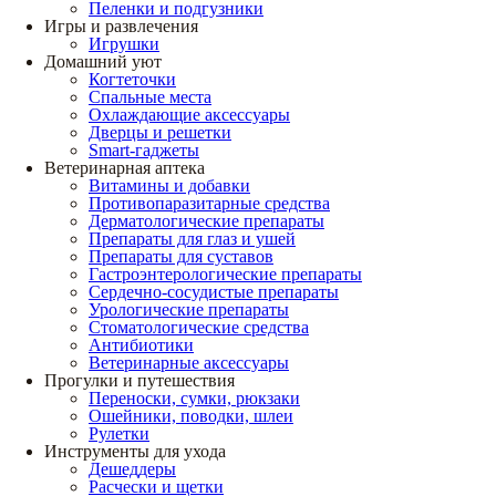
Пеленки и подгузники
Игры и развлечения
Игрушки
Домашний уют
Когтеточки
Спальные места
Охлаждающие аксессуары
Дверцы и решетки
Smart-гаджеты
Ветеринарная аптека
Витамины и добавки
Противопаразитарные средства
Дерматологические препараты
Препараты для глаз и ушей
Препараты для суставов
Гастроэнтерологические препараты
Сердечно-сосудистые препараты
Урологические препараты
Стоматологические средства
Антибиотики
Ветеринарные аксессуары
Прогулки и путешествия
Переноски, сумки, рюкзаки
Ошейники, поводки, шлеи
Рулетки
Инструменты для ухода
Дешеддеры
Расчески и щетки