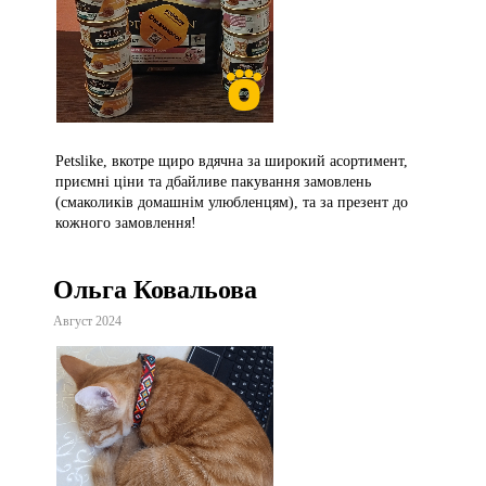
Petslike, вкотре щиро вдячна за широкий асортимент,
приємні ціни та дбайливе пакування замовлень
(смаколиків домашнім улюбленцям), та за презент до
кожного замовлення!
Ольга Ковальова
Август 2024