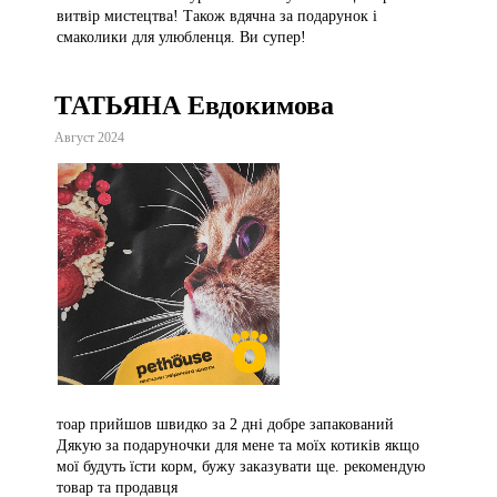
витвір мистецтва! Також вдячна за подарунок і
смаколики для улюбленця. Ви супер!
ТАТЬЯНА Евдокимова
Август 2024
тоар прийшов швидко за 2 дні добре запакований
Дякую за подаруночки для мене та моїх котиків якщо
мої будуть їсти корм, бужу заказувати ще. рекомендую
товар та продавця