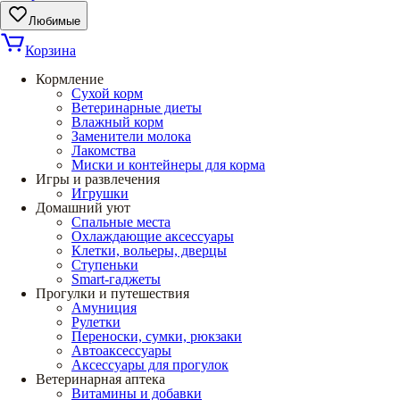
Любимые
Корзина
Кормление
Сухой корм
Ветеринарные диеты
Влажный корм
Заменители молока
Лакомства
Миски и контейнеры для корма
Игры и развлечения
Игрушки
Домашний уют
Спальные места
Охлаждающие аксессуары
Клетки, вольеры, дверцы
Ступеньки
Smart-гаджеты
Прогулки и путешествия
Амуниция
Рулетки
Переноски, сумки, рюкзаки
Автоаксессуары
Аксессуары для прогулок
Ветеринарная аптека
Витамины и добавки