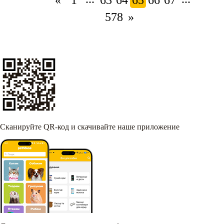
«
1
63
64
65
66
67
578
»
Сканируйте QR-код и скачивайте наше приложение