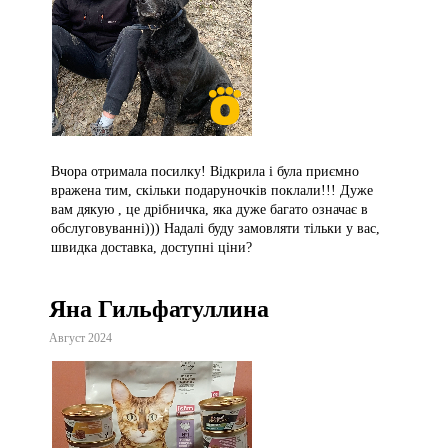
Вчора отримала посилку! Відкрила і була приємно
вражена тим, скільки подаруночків поклали!!! Дуже
вам дякую , це дрібничка, яка дуже багато означає в
обслуговуванні))) Надалі буду замовляти тільки у вас,
швидка доставка, доступні ціни?
Яна Гильфатуллина
Август 2024