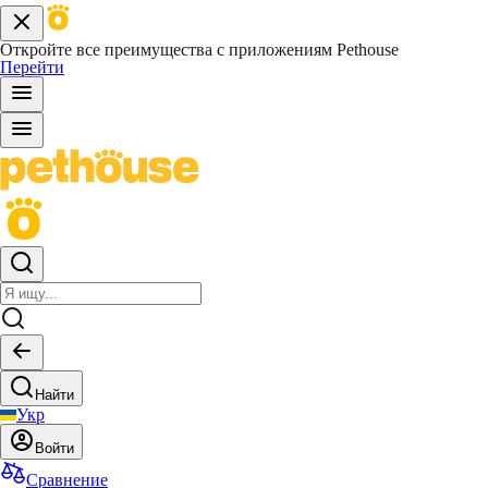
Откройте все преимущества с приложениям Pethouse
Перейти
Найти
Укр
Войти
Сравнение