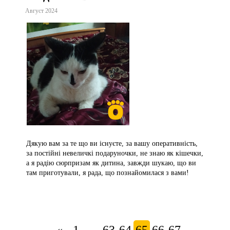
Август 2024
Дякую вам за те що ви існуєте, за вашу оперативність,
за постійні невеличкі подаруночки, не знаю як кішечки,
а я радію сюрпризам як дитина, завжди шукаю, що ви
там приготували, я рада, що познайомилася з вами!
...
...