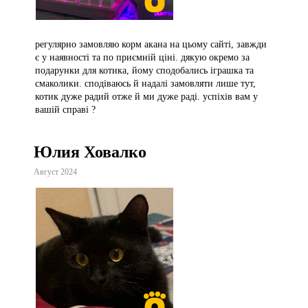
регулярно замовляю корм акана на цьому сайті, завжди
є у наявності та по приємній ціні. дякую окремо за
подарунки для котика, йому сподобались іграшка та
смаколики. сподіваюсь й надалі замовляти лише тут,
котик дуже радий отже й ми дуже раді. успіхів вам у
вашій справі ?
Юлия Ховалко
Август 2024