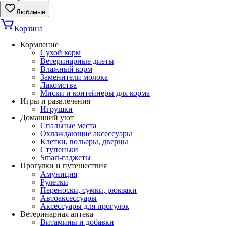
Любимые
Корзина
Кормление
Сухой корм
Ветеринарные диеты
Влажный корм
Заменители молока
Лакомства
Миски и контейнеры для корма
Игры и развлечения
Игрушки
Домашний уют
Спальные места
Охлаждающие аксессуары
Клетки, вольеры, дверцы
Ступеньки
Smart-гаджеты
Прогулки и путешествия
Амуниция
Рулетки
Переноски, сумки, рюкзаки
Автоаксессуары
Аксессуары для прогулок
Ветеринарная аптека
Витамины и добавки