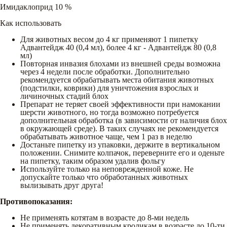
Имидаклоприд 10 %
Как использовать
Для животных весом до 4 кг применяют 1 пипетку
Адвантейдж 40 (0,4 мл), более 4 кг - Адвантейдж 80 (0,8
мл)
Повторная инвазия блохами из внешней среды возможна
через 4 недели после обработки. Дополнительно
рекомендуется обрабатывать места обитания животных
(подстилки, коврики) для уничтожения взрослых и
личиночных стадий блох
Препарат не теряет своей эффективности при намокании
шерсти животного, но тогда возможно потребуется
дополнительная обработка (в зависимости от наличия блох
в окружающей среде). В таких случаях не рекомендуется
обрабатывать животное чаще, чем 1 раз в неделю
Достаньте пипетку из упаковки, держите в вертикальном
положении. Снимите колпачок, переверните его и оденьте
на пипетку, таким образом удалив фольгу
Используйте только на неповрежденной коже. Не
допускайте только что обработанных животных
вылизывать друг друга!
Противопоказания:
Не применять котятам в возрасте до 8-ми недель
Не применять декоративным кроликам в возрасте до 10-ти