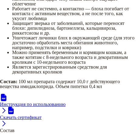
облегчение
Работает не системно, а контактно — блоха погибает от
контакта с активным веществом, а не после того, как
укусит любимца
Защищает зверька от заболеваний, которые переносят
блохи: дипилидиоза, бартонеллеза, кальцивироза,
риккетсиозы и др.
Уничтожает личинки блох в окружающей среде (для этого
достаточно обработать места обитания животного,
например, подстилки и коврики)
Можно применять беременным и кормящим кошкам, а
также котятам с 8-недельного возраста и декоративным
кроликам с 10-недельного возраста
Является зарегистрированным средством для
декоративных кроликов
Состав:
100 мл препарата содержит 10,0 г действующего
вещества имидаклоприда. Объем пипетки 0,4 мл
Инструкция по использованию
Скачать сертификат
Состав