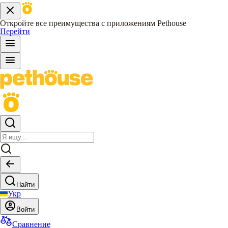
Откройте все преимущества с приложениям Pethouse
Перейти
Найти
Укр
Войти
Сравнение