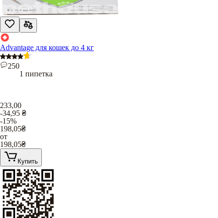
Advantage для кошек до 4 кг
250
1 пипетка
233,00
-34,95
₴
-15%
198,05
₴
от
198,05
₴
Купить