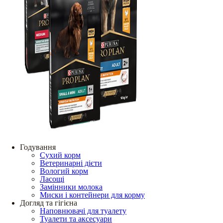
Годування
Сухий корм
Ветеринарні дієти
Вологий корм
Ласощі
Замінники молока
Миски і контейнери для корму
Догляд та гігієна
Наповнювачі для туалету
Туалети та аксесуари