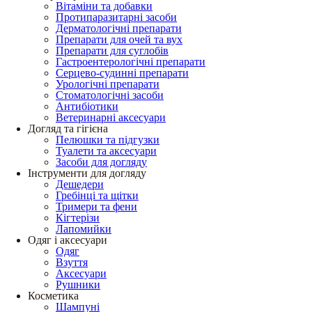
Вітаміни та добавки
Протипаразитарні засоби
Дерматологічні препарати
Препарати для очей та вух
Препарати для суглобів
Гастроентерологічні препарати
Серцево-судинні препарати
Урологічні препарати
Стоматологічні засоби
Антибіотики
Ветеринарні аксесуари
Догляд та гігієна
Пелюшки та підгузки
Туалети та аксесуари
Засоби для догляду
Інструменти для догляду
Дешедери
Гребінці та щітки
Тримери та фени
Кігтерізи
Лапомийки
Одяг і аксесуари
Одяг
Взуття
Аксесуари
Рушники
Косметика
Шампуні