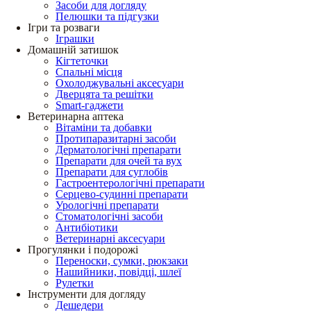
Засоби для догляду
Пелюшки та підгузки
Ігри та розваги
Іграшки
Домашній затишок
Кігтеточки
Спальні місця
Охолоджувальні аксесуари
Дверцята та решітки
Smart-гаджети
Ветеринарна аптека
Вітаміни та добавки
Протипаразитарні засоби
Дерматологічні препарати
Препарати для очей та вух
Препарати для суглобів
Гастроентерологічні препарати
Серцево-судинні препарати
Урологічні препарати
Стоматологічні засоби
Антибіотики
Ветеринарні аксесуари
Прогулянки і подорожі
Переноски, сумки, рюкзаки
Нашийники, повідці, шлеї
Рулетки
Інструменти для догляду
Дешедери