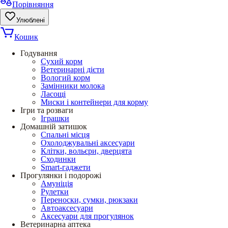
Порівняння
Улюблені
Кошик
Годування
Сухий корм
Ветеринарні дієти
Вологий корм
Замінники молока
Ласощі
Миски і контейнери для корму
Ігри та розваги
Іграшки
Домашній затишок
Спальні місця
Охолоджувальні аксесуари
Клітки, вольєри, дверцята
Сходинки
Smart-гаджети
Прогулянки і подорожі
Амуніція
Рулетки
Переноски, сумки, рюкзаки
Автоаксесуари
Аксесуари для прогулянок
Ветеринарна аптека