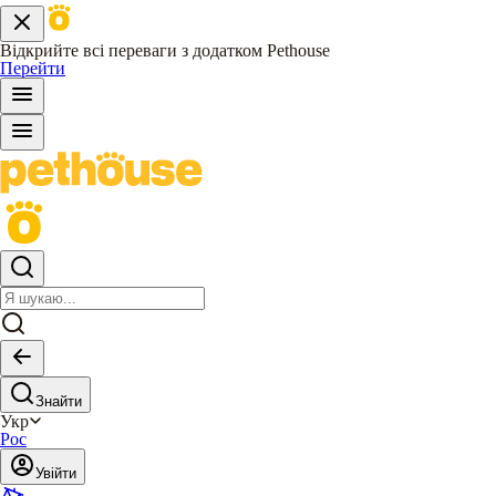
Відкрийте всі переваги з додатком Pethouse
Перейти
Знайти
Укр
Рос
Увійти