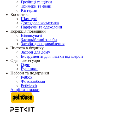
Гребінці та щітки
Тримери та фени
Кігтерізи
Косметика
Шампуні
Доглядова косметика
Парфуми та одеколони
Корекція поведінки
Відлякувачі
Заспокійливі засоби
Засоби для приваблення
Чистота в будинку
Засоби для дому
Інструменти для чистки від шерсті
Одяг і аксесуари
Одяг
Рушники
Набори та подарунки
Petbox
Фотоальбоми
PetMerch
Акції та знижки