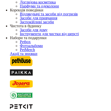
Доглядова косметика
Парфуми та одеколони
Корекція поведінки
Відлякувачі та засоби від погризів
Засоби для привчання
Заспокійливі засоби
Чистота в будинку
Засоби для дому
Інструменти для чистки від шерсті
Набори та подарунки
Petbox
Фотоальбоми
PetMerch
Акції та знижки