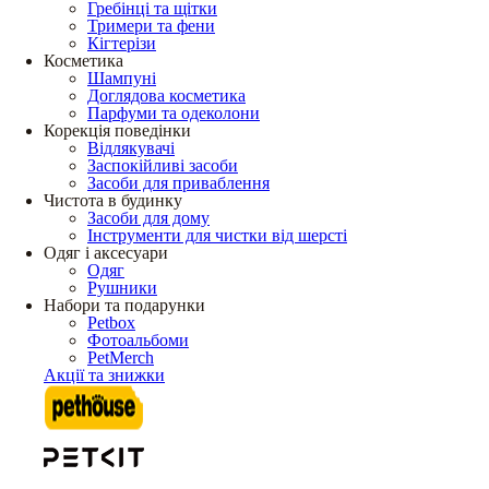
Гребінці та щітки
Тримери та фени
Кігтерізи
Косметика
Шампуні
Доглядова косметика
Парфуми та одеколони
Корекція поведінки
Відлякувачі
Заспокійливі засоби
Засоби для приваблення
Чистота в будинку
Засоби для дому
Інструменти для чистки від шерсті
Одяг і аксесуари
Одяг
Рушники
Набори та подарунки
Petbox
Фотоальбоми
PetMerch
Акції та знижки