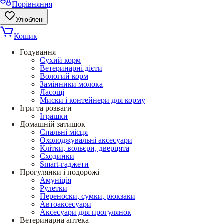
Порівняння
Улюблені
Кошик
Годування
Сухий корм
Ветеринарні дієти
Вологий корм
Замінники молока
Ласощі
Миски і контейнери для корму
Ігри та розваги
Іграшки
Домашній затишок
Спальні місця
Охолоджувальні аксесуари
Клітки, вольєри, дверцята
Сходинки
Smart-гаджети
Прогулянки і подорожі
Амуніція
Рулетки
Переноски, сумки, рюкзаки
Автоаксесуари
Аксесуари для прогулянок
Ветеринарна аптека