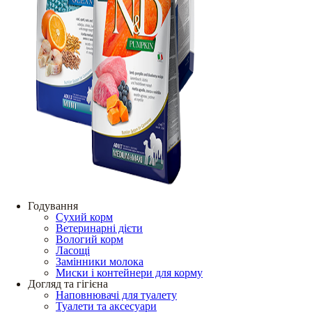
Годування
Сухий корм
Ветеринарні дієти
Вологий корм
Ласощі
Замінники молока
Миски і контейнери для корму
Догляд та гігієна
Наповнювачі для туалету
Туалети та аксесуари