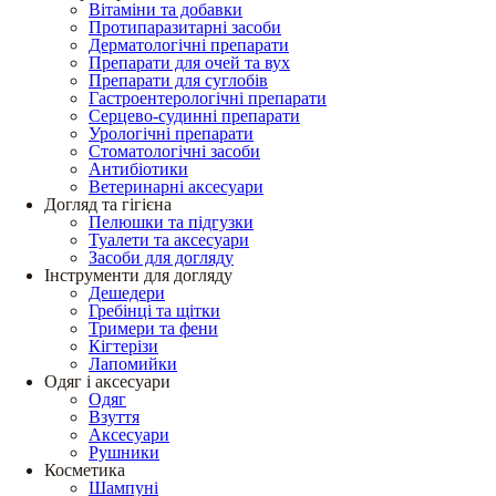
Вітаміни та добавки
Протипаразитарні засоби
Дерматологічні препарати
Препарати для очей та вух
Препарати для суглобів
Гастроентерологічні препарати
Серцево-судинні препарати
Урологічні препарати
Стоматологічні засоби
Антибіотики
Ветеринарні аксесуари
Догляд та гігієна
Пелюшки та підгузки
Туалети та аксесуари
Засоби для догляду
Інструменти для догляду
Дешедери
Гребінці та щітки
Тримери та фени
Кігтерізи
Лапомийки
Одяг і аксесуари
Одяг
Взуття
Аксесуари
Рушники
Косметика
Шампуні