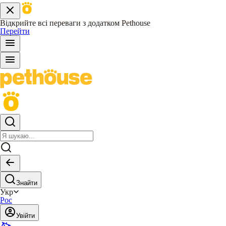
Відкрийте всі переваги з додатком Pethouse
Перейти
Знайти
Укр
Рос
Увійти