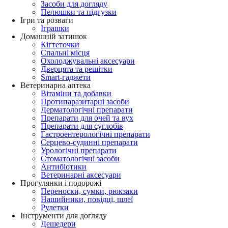
Засоби для догляду
Пелюшки та підгузки
Ігри та розваги
Іграшки
Домашній затишок
Кігтеточки
Спальні місця
Охолоджувальні аксесуари
Дверцята та решітки
Smart-гаджети
Ветеринарна аптека
Вітаміни та добавки
Протипаразитарні засоби
Дерматологічні препарати
Препарати для очей та вух
Препарати для суглобів
Гастроентерологічні препарати
Серцево-судинні препарати
Урологічні препарати
Стоматологічні засоби
Антибіотики
Ветеринарні аксесуари
Прогулянки і подорожі
Переноски, сумки, рюкзаки
Нашийники, повідці, шлеї
Рулетки
Інструменти для догляду
Дешедери