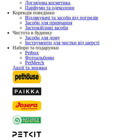
Доглядова косметика
Парфуми та одеколони
Корекція поведінки
Відлякувачі та засоби від погризів
Засоби для привчання
Заспокійливі засоби
Чистота в будинку
Засоби для дому
Інструменти для чистки від шерсті
Набори та подарунки
Petbox
Фотоальбоми
PetMerch
Акції та знижки