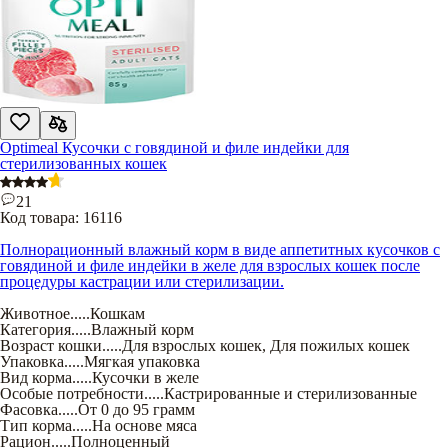
Optimeal Кусочки с говядиной и филе индейки для
стерилизованных кошек
21
Код товара:
16116
Полнорационный влажный корм в виде аппетитных кусочков с
говядиной и филе индейки в желе для взрослых кошек после
процедуры кастрации или стерилизации.
Животное
.....
Кошкам
Категория
.....
Влажный корм
Возраст кошки
.....
Для взрослых кошек
,
Для пожилых кошек
Упаковка
.....
Мягкая упаковка
Вид корма
.....
Кусочки в желе
Особые потребности
.....
Кастрированные и стерилизованные
Фасовка
.....
От 0 до 95 грамм
Тип корма
.....
На основе мяса
Рацион
.....
Полноценный