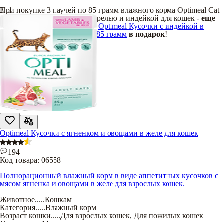
При покупке 3 паучей по 85 грамм влажного корма Optimeal Cat
3+1
Mix Кусочки с кроликом, форелью и индейкой для кошек -
еще
один пауч влажного корма
Optimeal Кусочки с индейкой в
тыквенном соусе для кошек 85 грамм
в подарок
!
Optimeal Кусочки с ягненком и овощами в желе для кошек
194
Код товара:
06558
Полнорационный влажный корм в виде аппетитных кусочков с
мясом ягненка и овощами в желе для взрослых кошек.
Животное
.....
Кошкам
Категория
.....
Влажный корм
Возраст кошки
.....
Для взрослых кошек
,
Для пожилых кошек