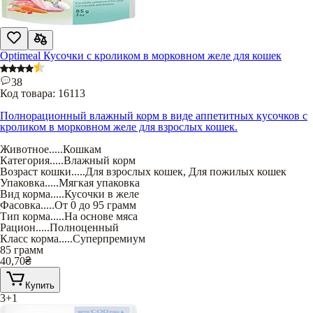
Optimeal Кусочки с кроликом в морковном желе для кошек
38
Код товара:
16113
Полнорационный влажный корм в виде аппетитных кусочков с
кроликом в морковном желе для взрослых кошек.
Животное
.....
Кошкам
Категория
.....
Влажный корм
Возраст кошки
.....
Для взрослых кошек
,
Для пожилых кошек
Упаковка
.....
Мягкая упаковка
Вид корма
.....
Кусочки в желе
Фасовка
.....
От 0 до 95 грамм
Тип корма
.....
На основе мяса
Рацион
.....
Полноценный
Класс корма
.....
Суперпремиум
85 грамм
40,70
₴
Купить
3+1