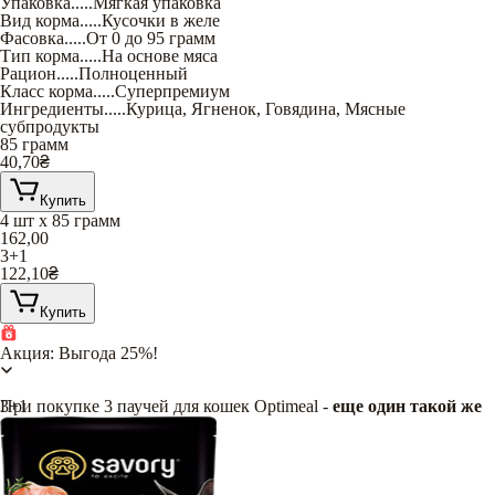
Упаковка
.....
Мягкая упаковка
Вид корма
.....
Кусочки в желе
Фасовка
.....
От 0 до 95 грамм
Тип корма
.....
На основе мяса
Рацион
.....
Полноценный
Класс корма
.....
Суперпремиум
Ингредиенты
.....
Курица
,
Ягненок
,
Говядина
,
Мясные
субпродукты
85 грамм
40,70
₴
Купить
4 шт х 85 грамм
162,00
3+1
122,10
₴
Купить
Акция: Выгода 25%!
При покупке 3 паучей для кошек Optimeal -
3+1
еще один такой же
в подарок
!