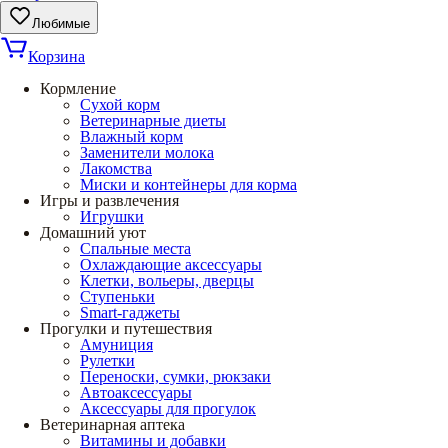
Любимые
Корзина
Кормление
Сухой корм
Ветеринарные диеты
Влажный корм
Заменители молока
Лакомства
Миски и контейнеры для корма
Игры и развлечения
Игрушки
Домашний уют
Спальные места
Охлаждающие аксессуары
Клетки, вольеры, дверцы
Ступеньки
Smart-гаджеты
Прогулки и путешествия
Амуниция
Рулетки
Переноски, сумки, рюкзаки
Автоаксессуары
Аксессуары для прогулок
Ветеринарная аптека
Витамины и добавки