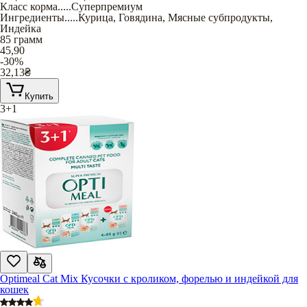
Класс корма
.....
Суперпремиум
Ингредиенты
.....
Курица
,
Говядина
,
Мясные субпродукты
,
Индейка
85 грамм
45,90
-30%
32,13
₴
Купить
3+1
Optimeal Cat Mix Кусочки с кроликом, форелью и индейкой для
кошек