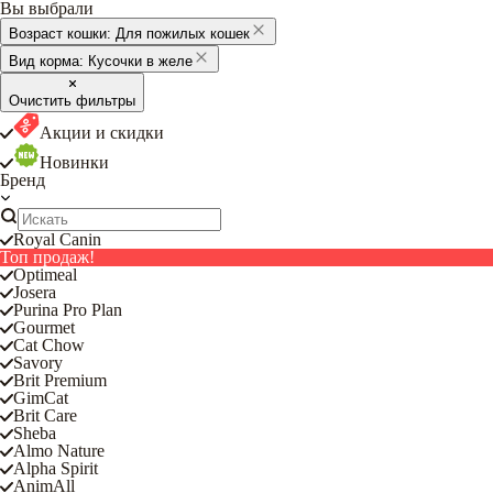
Вы выбрали
Возраст кошки:
Для пожилых кошек
Вид корма:
Кусочки в желе
Очистить фильтры
Акции и скидки
Новинки
Бренд
Royal Canin
Топ продаж!
Optimeal
Josera
Purina Pro Plan
Gourmet
Cat Chow
Savory
Brit Premium
GimCat
Brit Care
Sheba
Almo Nature
Alpha Spirit
AnimAll