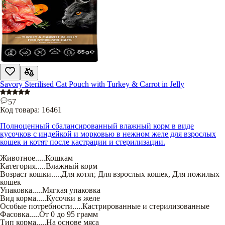
Savory Sterilised Cat Pouch with Turkey & Carrot in Jelly
57
Код товара:
16461
Полноценный сбалансированный влажный корм в виде
кусочков с индейкой и морковью в нежном желе для взрослых
кошек и котят после кастрации и стерилизации.
Животное
.....
Кошкам
Категория
.....
Влажный корм
Возраст кошки
.....
Для котят
,
Для взрослых кошек
,
Для пожилых
кошек
Упаковка
.....
Мягкая упаковка
Вид корма
.....
Кусочки в желе
Особые потребности
.....
Кастрированные и стерилизованные
Фасовка
.....
От 0 до 95 грамм
Тип корма
.....
На основе мяса