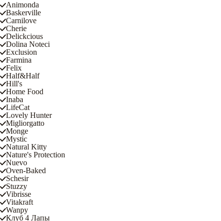
Animonda
Baskerville
Carnilove
Cherie
Delickcious
Dolina Noteci
Exclusion
Farmina
Felix
Half&Half
Hill's
Home Food
Inaba
LifeCat
Lovely Hunter
Migliorgatto
Monge
Mystic
Natural Kitty
Nature's Protection
Nuevo
Oven-Baked
Schesir
Stuzzy
Vibrisse
Vitakraft
Wanpy
Клуб 4 Лапы