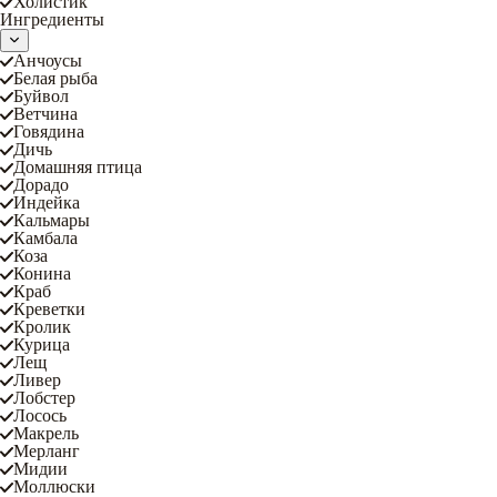
Холистик
Ингредиенты
Анчоусы
Белая рыба
Буйвол
Ветчина
Говядина
Дичь
Домашняя птица
Дорадо
Индейка
Кальмары
Камбала
Коза
Конина
Краб
Креветки
Кролик
Курица
Лещ
Ливер
Лобстер
Лосось
Макрель
Мерланг
Мидии
Моллюски