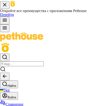
Откройте все преимущества с приложениям Pethouse
Перейти
Найти
Укр
Войти
Сравнение