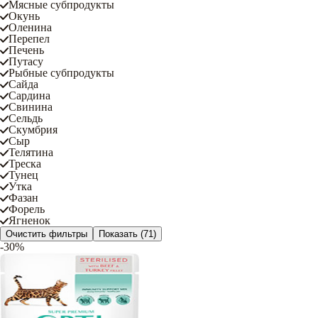
Мясные субпродукты
Окунь
Оленина
Перепел
Печень
Путасу
Рыбные субпродукты
Сайда
Сардина
Свинина
Сельдь
Скумбрия
Сыр
Телятина
Треска
Тунец
Утка
Фазан
Форель
Ягненок
Очистить фильтры
Показать
(71)
-30%