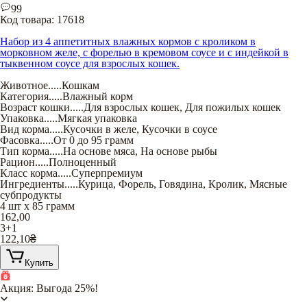
99
Код товара:
17618
Набор из 4 аппетитных влажных кормов с кроликом в
морковном желе, с форелью в кремовом соусе и с индейкой в
тыквенном соусе для взрослых кошек.
Животное
.....
Кошкам
Категория
.....
Влажный корм
Возраст кошки
.....
Для взрослых кошек
,
Для пожилых кошек
Упаковка
.....
Мягкая упаковка
Вид корма
.....
Кусочки в желе
,
Кусочки в соусе
Фасовка
.....
От 0 до 95 грамм
Тип корма
.....
На основе мяса
,
На основе рыбы
Рацион
.....
Полноценный
Класс корма
.....
Суперпремиум
Ингредиенты
.....
Курица
,
Форель
,
Говядина
,
Кролик
,
Мясные
субпродукты
4 шт х 85 грамм
162,00
3+1
122,10
₴
Купить
Акция: Выгода 25%!