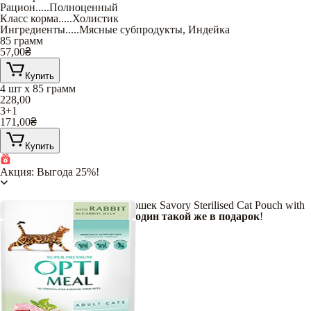
Рацион
.....
Полноценный
Класс корма
.....
Холистик
Ингредиенты
.....
Мясные субпродукты
,
Индейка
85 грамм
57,00
₴
Купить
4 шт х 85 грамм
228,00
3+1
171,00
₴
Купить
Акция: Выгода 25%!
При покупке 3 паучей для кошек Savory Sterilised Cat Pouch with
Turkey & Carrot in Jelly-
еще один такой же
в подарок
!