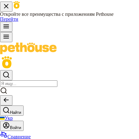
Откройте все преимущества с приложениям Pethouse
Перейти
Найти
Укр
Войти
Сравнение