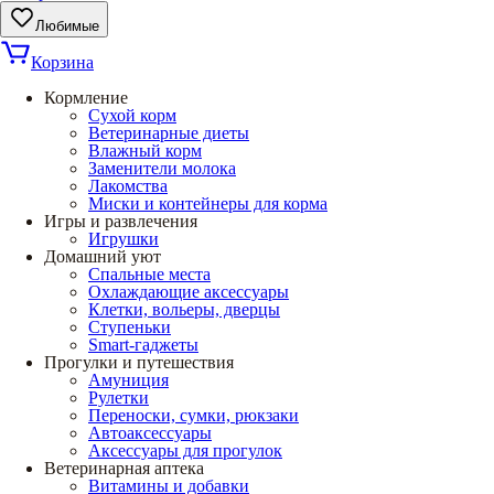
Любимые
Корзина
Кормление
Сухой корм
Ветеринарные диеты
Влажный корм
Заменители молока
Лакомства
Миски и контейнеры для корма
Игры и развлечения
Игрушки
Домашний уют
Спальные места
Охлаждающие аксессуары
Клетки, вольеры, дверцы
Ступеньки
Smart-гаджеты
Прогулки и путешествия
Амуниция
Рулетки
Переноски, сумки, рюкзаки
Автоаксессуары
Аксессуары для прогулок
Ветеринарная аптека
Витамины и добавки