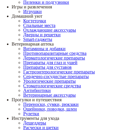
Пеленки и подгузники
Игры и развлечения
Игрушки
Домашний уют
Когтеточки
Спальные места
Охлаждающие аксессуары
Дверцы и решетки
Smart-гаджеты
Ветеринарная аптека
Витамины и добавки
Противопаразитарные средства
Дерматологические препараты
Препараты для глаз и ушей
Препараты для суставов
Гастроэнтерологические препараты
Сердечно-сосудистые препараты
Урологические препараты
Стоматологические средства
Антибиотики
Ветеринарные аксессуары
Прогулки и путешествия
Переноски, сумки, рюкзаки
Ошейники, поводки, шлеи
Рулетки
Инструменты для ухода
Дешеддеры
Расчески и щетки