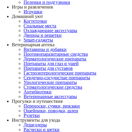
Пеленки и подгузники
Игры и развлечения
Игрушки
Домашний уют
Когтеточки
Спальные места
Охлаждающие аксессуары
Дверцы и решетки
Smart-гаджеты
Ветеринарная аптека
Витамины и добавки
Противопаразитарные средства
Дерматологические препараты
Препараты для глаз и ушей
Препараты для суставов
Гастроэнтерологические препараты
Сердечно-сосудистые препараты
Урологические препараты
Стоматологические средства
Антибиотики
Ветеринарные аксессуары
Прогулки и путешествия
Переноски, сумки, рюкзаки
Ошейники, поводки, шлеи
Рулетки
Инструменты для ухода
Дешеддеры
Расчески и щетки