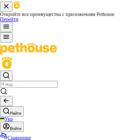
Откройте все преимущества с приложениям Pethouse
Перейти
Найти
Укр
Войти
Сравнение