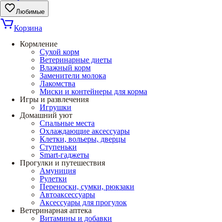
Любимые
Корзина
Кормление
Сухой корм
Ветеринарные диеты
Влажный корм
Заменители молока
Лакомства
Миски и контейнеры для корма
Игры и развлечения
Игрушки
Домашний уют
Спальные места
Охлаждающие аксессуары
Клетки, вольеры, дверцы
Ступеньки
Smart-гаджеты
Прогулки и путешествия
Амуниция
Рулетки
Переноски, сумки, рюкзаки
Автоаксессуары
Аксессуары для прогулок
Ветеринарная аптека
Витамины и добавки