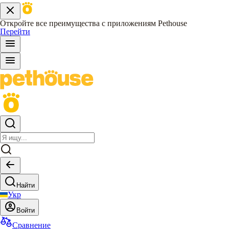
Откройте все преимущества с приложениям Pethouse
Перейти
Найти
Укр
Войти
Сравнение