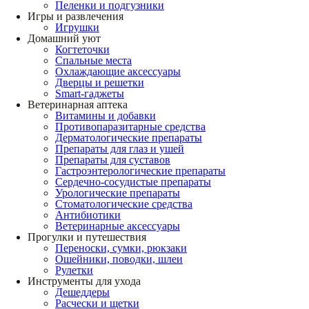
Пеленки и подгузники
Игры и развлечения
Игрушки
Домашний уют
Когтеточки
Спальные места
Охлаждающие аксессуары
Дверцы и решетки
Smart-гаджеты
Ветеринарная аптека
Витамины и добавки
Противопаразитарные средства
Дерматологические препараты
Препараты для глаз и ушей
Препараты для суставов
Гастроэнтерологические препараты
Сердечно-сосудистые препараты
Урологические препараты
Стоматологические средства
Антибиотики
Ветеринарные аксессуары
Прогулки и путешествия
Переноски, сумки, рюкзаки
Ошейники, поводки, шлеи
Рулетки
Инструменты для ухода
Дешеддеры
Расчески и щетки