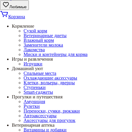
Любимые
Корзина
Кормление
Сухой корм
Ветеринарные диеты
Влажный корм
Заменители молока
Лакомства
Миски и контейнеры для корма
Игры и развлечения
Игрушки
Домашний уют
Спальные места
Охлаждающие аксессуары
Клетки, вольеры, дверцы
Ступеньки
Smart-гаджеты
Прогулки и путешествия
Амуниция
Рулетки
Переноски, сумки, рюкзаки
Автоаксессуары
Аксессуары для прогулок
Ветеринарная аптека
Витамины и добавки