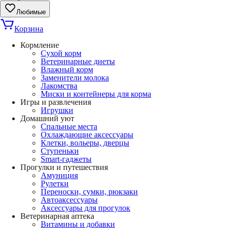
Любимые
Корзина
Кормление
Сухой корм
Ветеринарные диеты
Влажный корм
Заменители молока
Лакомства
Миски и контейнеры для корма
Игры и развлечения
Игрушки
Домашний уют
Спальные места
Охлаждающие аксессуары
Клетки, вольеры, дверцы
Ступеньки
Smart-гаджеты
Прогулки и путешествия
Амуниция
Рулетки
Переноски, сумки, рюкзаки
Автоаксессуары
Аксессуары для прогулок
Ветеринарная аптека
Витамины и добавки