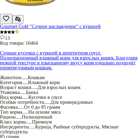
Gourmet Gold "Сочное наслаждение" с курицей
13
Код товара:
16464
Сочные кусочки с курицей в аппетитном соусе.
Полнорационный влажный корм для взрослых кошек. Благодаря
нежной текстуре и изысканному вкусу корм идеально подходит
привередливым кошкам.
Животное
.....
Кошкам
Категория
.....
Влажный корм
Возраст кошки
.....
Для взрослых кошек
Упаковка
.....
Банка
Вид корма
.....
Кусочки в соусе
Особые потребности
.....
Для привередливых
Фасовка
.....
От 0 до 95 грамм
Тип корма
.....
На основе мяса
Рацион
.....
Полноценный
Класс корма
.....
Премиум
Ингредиенты
.....
Курица
,
Рыбные субпродукты
,
Мясные
субпродукты
85 грамм