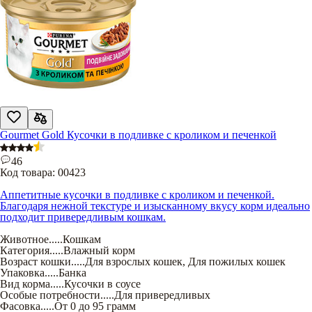
Gourmet Gold Кусочки в подливке c кроликом и печенкой
46
Код товара:
00423
Аппетитные кусочки в подливке с кроликом и печенкой.
Благодаря нежной текстуре и изысканному вкусу корм идеально
подходит привередливым кошкам.
Животное
.....
Кошкам
Категория
.....
Влажный корм
Возраст кошки
.....
Для взрослых кошек
,
Для пожилых кошек
Упаковка
.....
Банка
Вид корма
.....
Кусочки в соусе
Особые потребности
.....
Для привередливых
Фасовка
.....
От 0 до 95 грамм