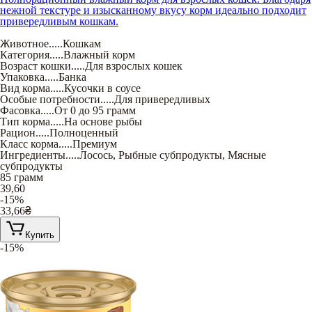
нежной текстуре и изысканному вкусу корм идеально подходит
привередливым кошкам.
Животное
.....
Кошкам
Категория
.....
Влажный корм
Возраст кошки
.....
Для взрослых кошек
Упаковка
.....
Банка
Вид корма
.....
Кусочки в соусе
Особые потребности
.....
Для привередливых
Фасовка
.....
От 0 до 95 грамм
Тип корма
.....
На основе рыбы
Рацион
.....
Полноценный
Класс корма
.....
Премиум
Ингредиенты
.....
Лосось
,
Рыбные субпродукты
,
Мясные
субпродукты
85 грамм
39,60
-15%
33,66
₴
Купить
-15%