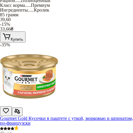
Рацион
.....
Полноценный
Класс корма
.....
Премиум
Ингредиенты
.....
Кролик
85 грамм
39,60
-15%
33,66
₴
Купить
-35%
Gourmet Gold Кусочки в паштете с уткой, морковью и шпинатом,
по-французски