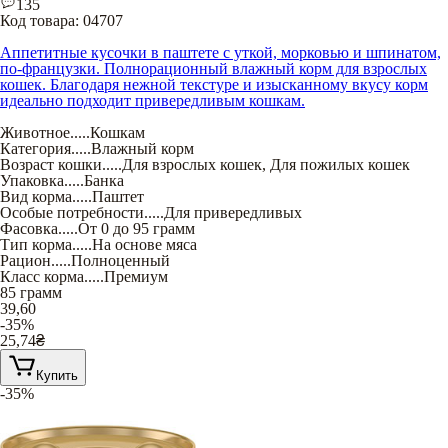
135
Код товара:
04707
Аппетитные кусочки в паштете с уткой, морковью и шпинатом,
по-французки. Полнорационный влажный корм для взрослых
кошек. Благодаря нежной текстуре и изысканному вкусу корм
идеально подходит привередливым кошкам.
Животное
.....
Кошкам
Категория
.....
Влажный корм
Возраст кошки
.....
Для взрослых кошек
,
Для пожилых кошек
Упаковка
.....
Банка
Вид корма
.....
Паштет
Особые потребности
.....
Для привередливых
Фасовка
.....
От 0 до 95 грамм
Тип корма
.....
На основе мяса
Рацион
.....
Полноценный
Класс корма
.....
Премиум
85 грамм
39,60
-35%
25,74
₴
Купить
-35%