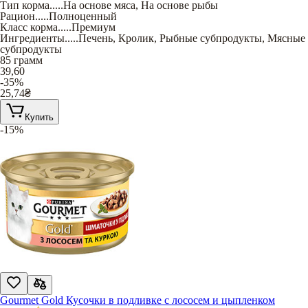
Тип корма
.....
На основе мяса
,
На основе рыбы
Рацион
.....
Полноценный
Класс корма
.....
Премиум
Ингредиенты
.....
Печень
,
Кролик
,
Рыбные субпродукты
,
Мясные
субпродукты
85 грамм
39,60
-35%
25,74
₴
Купить
-15%
Gourmet Gold Кусочки в подливке с лососем и цыпленком