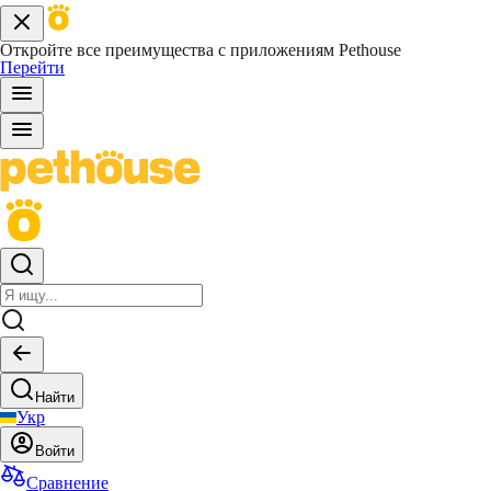
Откройте все преимущества с приложениям Pethouse
Перейти
Найти
Укр
Войти
Сравнение