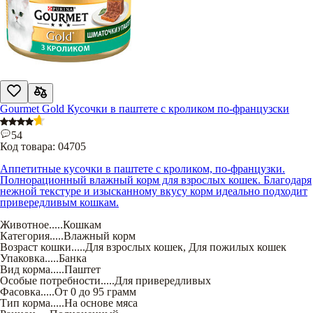
Gourmet Gold Кусочки в паштете с кроликом по-французски
54
Код товара:
04705
Аппетитные кусочки в паштете с кроликом, по-французки.
Полнорационный влажный корм для взрослых кошек. Благодаря
нежной текстуре и изысканному вкусу корм идеально подходит
привередливым кошкам.
Животное
.....
Кошкам
Категория
.....
Влажный корм
Возраст кошки
.....
Для взрослых кошек
,
Для пожилых кошек
Упаковка
.....
Банка
Вид корма
.....
Паштет
Особые потребности
.....
Для привередливых
Фасовка
.....
От 0 до 95 грамм
Тип корма
.....
На основе мяса