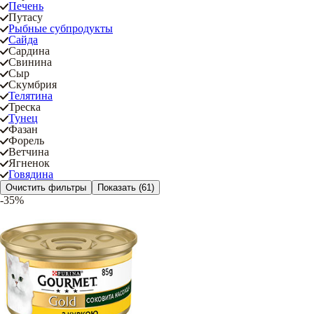
Печень
Путасу
Рыбные субпродукты
Сайда
Сардина
Свинина
Сыр
Скумбрия
Телятина
Треска
Тунец
Фазан
Форель
Ветчина
Ягненок
Говядина
Очистить фильтры
Показать
(61)
-35%