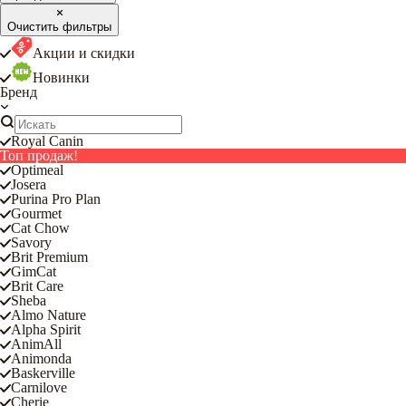
Очистить фильтры
Акции и скидки
Новинки
Бренд
Royal Canin
Топ продаж!
Optimeal
Josera
Purina Pro Plan
Gourmet
Cat Chow
Savory
Brit Premium
GimCat
Brit Care
Sheba
Almo Nature
Alpha Spirit
AnimAll
Animonda
Baskerville
Carnilove
Cherie