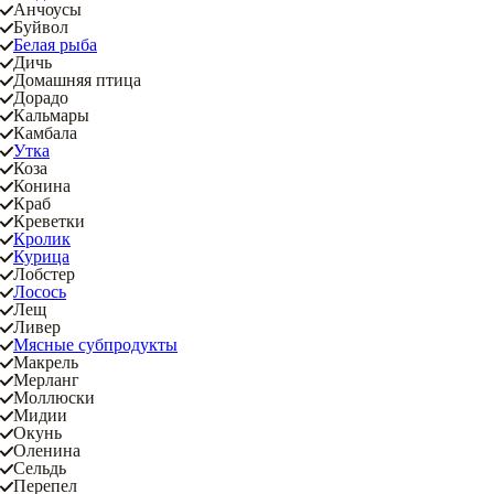
Анчоусы
Буйвол
Белая рыба
Дичь
Домашняя птица
Дорадо
Кальмары
Камбала
Утка
Коза
Конина
Краб
Креветки
Кролик
Курица
Лобстер
Лосось
Лещ
Ливер
Мясные субпродукты
Макрель
Мерланг
Моллюски
Мидии
Окунь
Оленина
Сельдь
Перепел