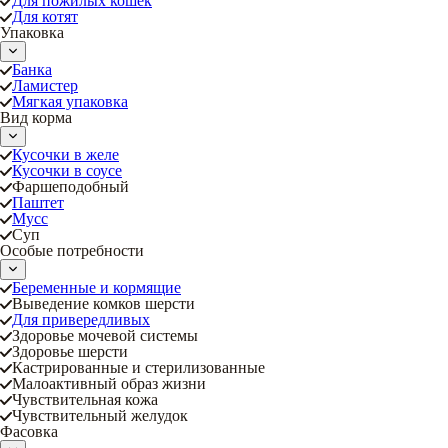
Для пожилых кошек
Для котят
Упаковка
Банка
Ламистер
Мягкая упаковка
Вид корма
Кусочки в желе
Кусочки в соусе
Фаршеподобный
Паштет
Мусс
Суп
Особые потребности
Беременные и кормящие
Выведение комков шерсти
Для привередливых
Здоровье мочевой системы
Здоровье шерсти
Кастрированные и стерилизованные
Малоактивный образ жизни
Чувствительная кожа
Чувствительный желудок
Фасовка