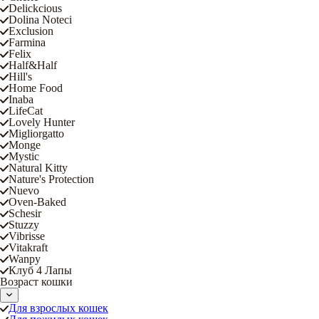
Delickcious
Dolina Noteci
Exclusion
Farmina
Felix
Half&Half
Hill's
Home Food
Inaba
LifeCat
Lovely Hunter
Migliorgatto
Monge
Mystic
Natural Kitty
Nature's Protection
Nuevo
Oven-Baked
Schesir
Stuzzy
Vibrisse
Vitakraft
Wanpy
Клуб 4 Лапы
Возраст кошки
Для взрослых кошек