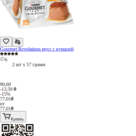
Gourmet Revelations мусс с курицей
6
2 шт х 57 грамм
90,60
-13,59
₴
-15%
77,01
₴
от
77,01
₴
Купить