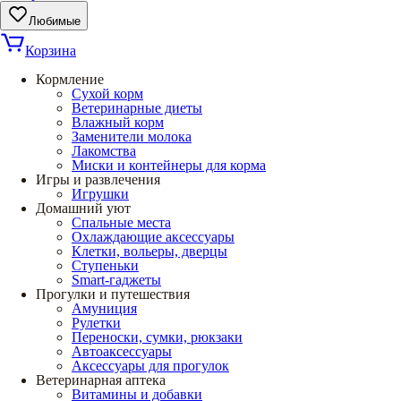
Любимые
Корзина
Кормление
Сухой корм
Ветеринарные диеты
Влажный корм
Заменители молока
Лакомства
Миски и контейнеры для корма
Игры и развлечения
Игрушки
Домашний уют
Спальные места
Охлаждающие аксессуары
Клетки, вольеры, дверцы
Ступеньки
Smart-гаджеты
Прогулки и путешествия
Амуниция
Рулетки
Переноски, сумки, рюкзаки
Автоаксессуары
Аксессуары для прогулок
Ветеринарная аптека
Витамины и добавки