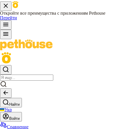
Откройте все преимущества с приложениям Pethouse
Перейти
Найти
Укр
Войти
Сравнение