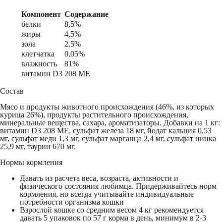
Компонент
Содержание
белки
8,5%
жиры
4,5%
зола
2,5%
клетчатка
0,05%
влажность
81%
витамин D3
208 ME
Состав
Мясо и продукты животного происхождения (46%, из которых
курица 26%), продукты растительного происхождения,
минеральные вещества, сахара, ароматизаторы. Добавки на 1 кг:
витамин D3 208 МЕ, сульфат железа 18 мг, йодат кальция 0,53
мг, сульфат меди 1,3 мг, сульфат марганца 2,4 мг, сульфат цинка
25,9 мг, таурин 670 мг.
Нормы кормления
Давать из расчета веса, возраста, активности и
физического состояния любимца. Придерживайтесь норм
кормления, но всегда учитывайте индивидуальные
потребности организма кошки
Взрослой кошке со средним весом 4 кг рекомендуется
давать 5 упаковок по 57 г корма в день, минимум в 2-3