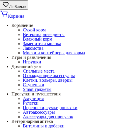
Любимые
Корзина
Кормление
Сухой корм
Ветеринарные диеты
Влажный корм
Заменители молока
Лакомства
Миски и контейнеры для корма
Игры и развлечения
Игрушки
Домашний уют
Спальные места
Охлаждающие аксессуары
Клетки, вольеры, дверцы
Ступеньки
Smart-гаджеты
Прогулки и путешествия
Амуниция
Рулетки
Переноски, сумки, рюкзаки
Автоаксессуары
Аксессуары для прогулок
Ветеринарная аптека
Витамины и добавки