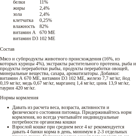
белки
11%
жиры
2,4%
зола
2,4%
клетчатка
0,25%
влажность
82%
витамин A
670 ME
витамин D3
102 ME
Состав
Мясо и субпродукты животного происхождения (16%, из
которых курицы 4%), экстракты растительного протеина, рыба и
продукты переработки рыбы, продукты переработки овощей,
минеральные вещества, сахара, ароматизаторы. Добавки:
витамин А 670 МЕ, витамин D3 102 МЕ, железо 7,7 мг/кг, йод
0,19 мг/кг, медь 0,67 мг/кг, марганец 1,4 мг/кг, цинк 13,9 мг/кг,
таурин 420 мг/кг.
Нормы кормления
Давать из расчета веса, возраста, активности и
физического состояния питомца. Придерживайтесь норм
кормления, но всегда учитывайте индивидуальные
потребности организма кошки
Взрослой кошке при среднем весе 4 кг рекомендуется
давать 4 банки корма в день, минимум в 2-3 отдельных