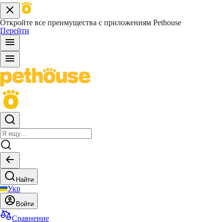
Откройте все преимущества с приложениям Pethouse
Перейти
Найти
Укр
Войти
Сравнение