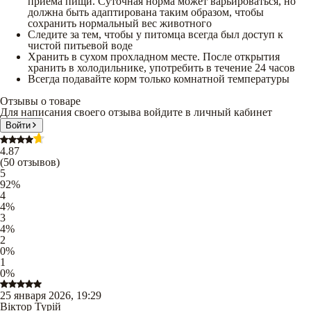
приема пищи. Суточная норма может варьироваться, но
должна быть адаптирована таким образом, чтобы
сохранить нормальный вес животного
Следите за тем, чтобы у питомца всегда был доступ к
чистой питьевой воде
Хранить в сухом прохладном месте. После открытия
хранить в холодильнике, употребить в течение 24 часов
Всегда подавайте корм только комнатной температуры
Отзывы о товаре
Для написания своего отзыва войдите в личный кабинет
Войти
4.87
(
50
отзывов
)
5
92
%
4
4
%
3
4
%
2
0
%
1
0
%
25 января 2026, 19:29
Віктор Турій