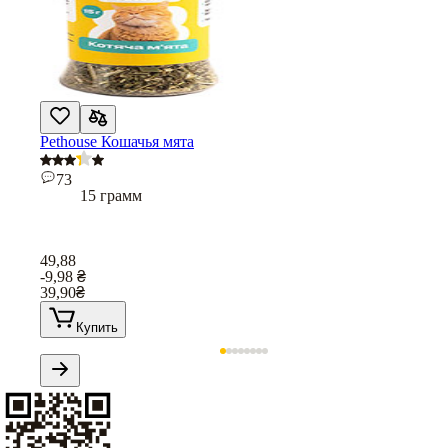
Pethouse Кошачья мята
73
15 грамм
49,88
-9,98
₴
39,90
₴
Купить