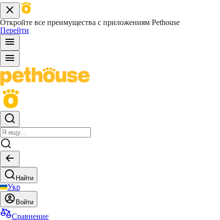
Откройте все преимущества с приложениям Pethouse
Перейти
Найти
Укр
Войти
Сравнение