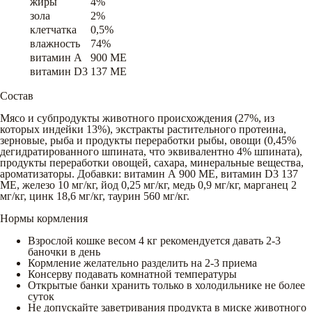
жиры
4%
зола
2%
клетчатка
0,5%
влажность
74%
витамин A
900 ME
витамин D3
137 ME
Состав
Мясо и субпродукты животного происхождения (27%, из
которых индейки 13%), экстракты растительного протеина,
зерновые, рыба и продукты переработки рыбы, овощи (0,45%
дегидратированного шпината, что эквивалентно 4% шпината),
продукты переработки овощей, сахара, минеральные вещества,
ароматизаторы. Добавки: витамин А 900 МЕ, витамин D3 137
МЕ, железо 10 мг/кг, йод 0,25 мг/кг, медь 0,9 мг/кг, марганец 2
мг/кг, цинк 18,6 мг/кг, таурин 560 мг/кг.
Нормы кормления
Взрослой кошке весом 4 кг рекомендуется давать 2-3
баночки в день
Кормление желательно разделить на 2-3 приема
Консерву подавать комнатной температуры
Открытые банки хранить только в холодильнике не более
суток
Не допускайте заветривания продукта в миске животного