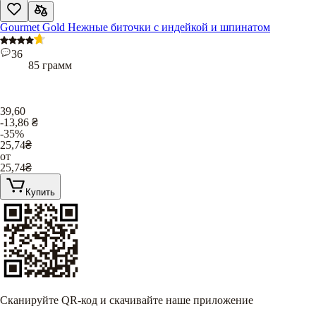
Gourmet Gold Нежные биточки с индейкой и шпинатом
36
85 грамм
39,60
-13,86
₴
-35%
25,74
₴
от
25,74
₴
Купить
Сканируйте QR-код и скачивайте наше приложение