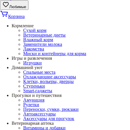
Любимые
Корзина
Кормление
Сухой корм
Ветеринарные диеты
Влажный корм
Заменители молока
Лакомства
Миски и контейнеры для корма
Игры и развлечения
Игрушки
Домашний уют
Спальные места
Охлаждающие аксессуары
Клетки, вольеры, дверцы
Ступеньки
Smart-гаджеты
Прогулки и путешествия
Амуниция
Рулетки
Переноски, сумки, рюкзаки
Автоаксессуары
Аксессуары для прогулок
Ветеринарная аптека
Витамины и добавки