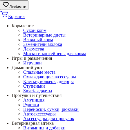
Любимые
Корзина
Кормление
Сухой корм
Ветеринарные диеты
Влажный корм
Заменители молока
Лакомства
Миски и контейнеры для корма
Игры и развлечения
Игрушки
Домашний уют
Спальные места
Охлаждающие аксессуары
Клетки, вольеры, дверцы
Ступеньки
Smart-гаджеты
Прогулки и путешествия
Амуниция
Рулетки
Переноски, сумки, рюкзаки
Автоаксессуары
Аксессуары для прогулок
Ветеринарная аптека
Витамины и добавки