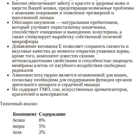
Биотин обеспечивает заботу о красоте и здоровье кожи и
шерсти Вашей кошки, предотвращая возможные проблемы
с кожными покровами и появление чрезмерной и
внесезонной линьки
Обогащен инулином — натуральным пребиотиком,
который улучшает перистальтику кишечника,
способствует очищению и выведению холестерина, а
также стимулирует выработку собственной полезной
микрофлоры
Добавление витамина Е позволяет сохранить свежесть и
вкусовые качества до момента открытия упаковки корма,
кроме того, компонент известен своими
антиоксидантными свойствами и способностью защищать
мембраны клеток от пагубного воздействия свободных
радикалов
Аминокислота таурин является незаменимой для кошек,
поскольку необходима для поддержания функции органов
зрительного аппарата и сердечной мышцы
Не содержит ГМО, сои, искусственных ароматизаторов,
красителей и консервантов
Типичный анализ
Компонент
Содержание
белки
8%
жиры
5%
зола
2%