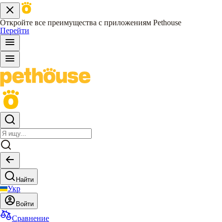
Откройте все преимущества с приложениям Pethouse
Перейти
Найти
Укр
Войти
Сравнение