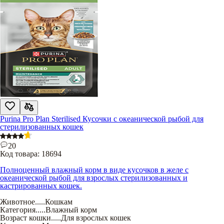
Purina Pro Plan Sterilised Кусочки с океанической рыбой для
стерилизованных кошек
20
Код товара:
18694
Полноценный влажный корм в виде кусочков в желе с
океанической рыбой для взрослых стерилизованных и
кастрированных кошек.
Животное
.....
Кошкам
Категория
.....
Влажный корм
Возраст кошки
.....
Для взрослых кошек