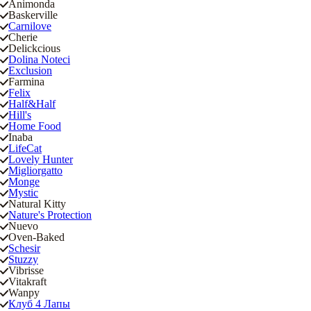
Animonda
Baskerville
Carnilove
Cherie
Delickcious
Dolina Noteci
Exclusion
Farmina
Felix
Half&Half
Hill's
Home Food
Inaba
LifeCat
Lovely Hunter
Migliorgatto
Monge
Mystic
Natural Kitty
Nature's Protection
Nuevo
Oven-Baked
Schesir
Stuzzy
Vibrisse
Vitakraft
Wanpy
Клуб 4 Лапы