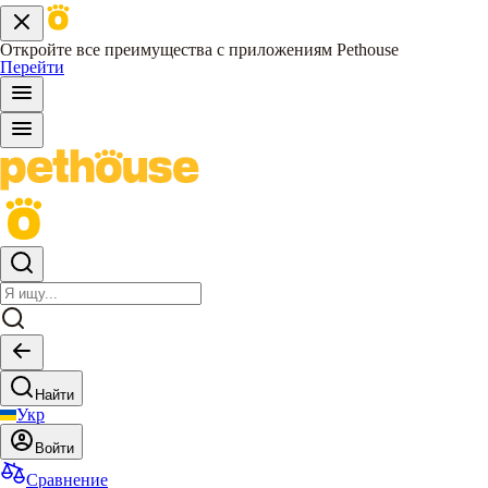
Откройте все преимущества с приложениям Pethouse
Перейти
Найти
Укр
Войти
Сравнение