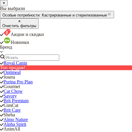
Вы выбрали
Особые потребности:
Кастрированные и стерилизованные
Очистить фильтры
Акции и скидки
Новинки
Бренд
Royal Canin
Топ продаж!
Optimeal
Josera
Purina Pro Plan
Gourmet
Cat Chow
Savory
Brit Premium
GimCat
Brit Care
Sheba
Almo Nature
Alpha Spirit
AnimAll