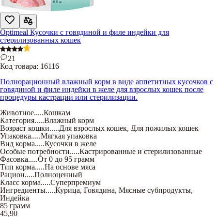
Optimeal Кусочки с говядиной и филе индейки для
стерилизованных кошек
21
Код товара:
16116
Полнорационный влажный корм в виде аппетитных кусочков с
говядиной и филе индейки в желе для взрослых кошек после
процедуры кастрации или стерилизации.
Животное
.....
Кошкам
Категория
.....
Влажный корм
Возраст кошки
.....
Для взрослых кошек
,
Для пожилых кошек
Упаковка
.....
Мягкая упаковка
Вид корма
.....
Кусочки в желе
Особые потребности
.....
Кастрированные и стерилизованные
Фасовка
.....
От 0 до 95 грамм
Тип корма
.....
На основе мяса
Рацион
.....
Полноценный
Класс корма
.....
Суперпремиум
Ингредиенты
.....
Курица
,
Говядина
,
Мясные субпродукты
,
Индейка
85 грамм
45,90