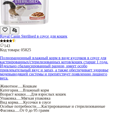
Royal Canin Sterilised в соусе для кошек
143
Код товара:
05825
Полнорационный влажный корм в виде кусочков в соусе для
кастрированных/стерилизованных котов/кошек старше 1 года.
Идеально сбалансированный рацион, имеет особо
привлекательный вкус и запах, а также обеспечивает здоровье
мочевыводящей системы и препятствует появлению лишнего
веса.
Животное
.....
Кошкам
Категория
.....
Влажный корм
Возраст кошки
.....
Для взрослых кошек
Упаковка
.....
Мягкая упаковка
Вид корма
.....
Кусочки в соусе
Особые потребности
.....
Кастрированные и стерилизованные
Фасовка
.....
От 0 до 95 грамм