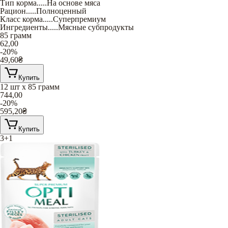
Тип корма
.....
На основе мяса
Рацион
.....
Полноценный
Класс корма
.....
Суперпремиум
Ингредиенты
.....
Мясные субпродукты
85 грамм
62,00
-20%
49,60
₴
Купить
12 шт х 85 грамм
744,00
-20%
595,20
₴
Купить
3+1