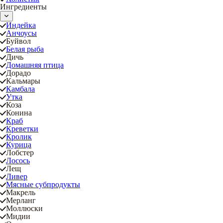
Ингредиенты
Индейка
Анчоусы
Буйвол
Белая рыба
Дичь
Домашняя птица
Дорадо
Кальмары
Камбала
Утка
Коза
Конина
Краб
Креветки
Кролик
Курица
Лобстер
Лосось
Лещ
Ливер
Мясные субпродукты
Макрель
Мерланг
Моллюски
Мидии