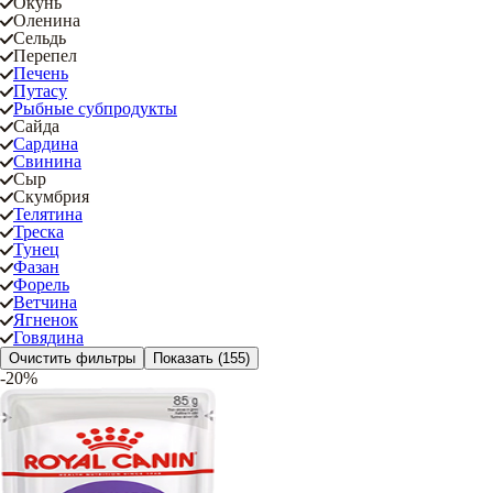
Окунь
Оленина
Сельдь
Перепел
Печень
Путасу
Рыбные субпродукты
Сайда
Сардина
Свинина
Сыр
Скумбрия
Телятина
Треска
Тунец
Фазан
Форель
Ветчина
Ягненок
Говядина
Очистить фильтры
Показать
(155)
-20%