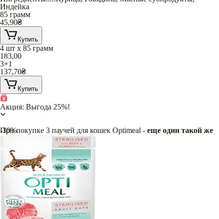
Индейка
85 грамм
45,90
₴
Купить
4 шт х 85 грамм
183,00
3+1
137,70
₴
Купить
Акция: Выгода 25%!
При покупке 3 паучей для кошек Optimeal -
-30%
еще один такой же
в подарок
!