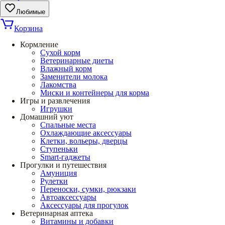
Любимые
Корзина
Кормление
Сухой корм
Ветеринарные диеты
Влажный корм
Заменители молока
Лакомства
Миски и контейнеры для корма
Игры и развлечения
Игрушки
Домашний уют
Спальные места
Охлаждающие аксессуары
Клетки, вольеры, дверцы
Ступеньки
Smart-гаджеты
Прогулки и путешествия
Амуниция
Рулетки
Переноски, сумки, рюкзаки
Автоаксессуары
Аксессуары для прогулок
Ветеринарная аптека
Витамины и добавки