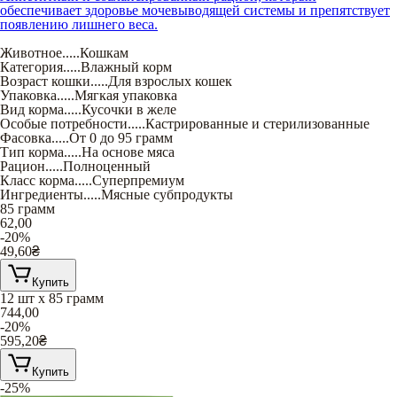
обеспечивает здоровье мочевыводящей системы и препятствует
появлению лишнего веса.
Животное
.....
Кошкам
Категория
.....
Влажный корм
Возраст кошки
.....
Для взрослых кошек
Упаковка
.....
Мягкая упаковка
Вид корма
.....
Кусочки в желе
Особые потребности
.....
Кастрированные и стерилизованные
Фасовка
.....
От 0 до 95 грамм
Тип корма
.....
На основе мяса
Рацион
.....
Полноценный
Класс корма
.....
Суперпремиум
Ингредиенты
.....
Мясные субпродукты
85 грамм
62,00
-20%
49,60
₴
Купить
12 шт х 85 грамм
744,00
-20%
595,20
₴
Купить
-25%