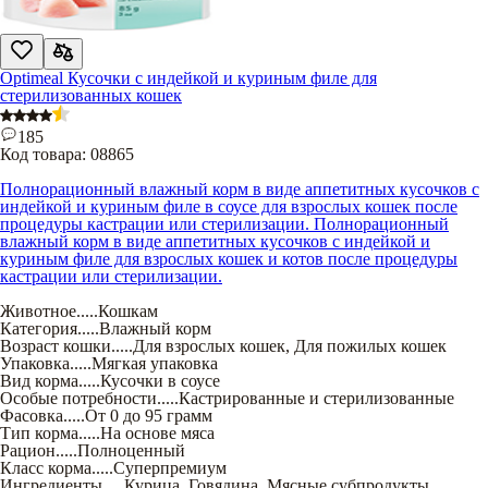
Optimeal Кусочки с индейкой и куриным филе для
стерилизованных кошек
185
Код товара:
08865
Полнорационный влажный корм в виде аппетитных кусочков с
индейкой и куриным филе в соусе для взрослых кошек после
процедуры кастрации или стерилизации. Полнорационный
влажный корм в виде аппетитных кусочков с индейкой и
куриным филе для взрослых кошек и котов после процедуры
кастрации или стерилизации.
Животное
.....
Кошкам
Категория
.....
Влажный корм
Возраст кошки
.....
Для взрослых кошек
,
Для пожилых кошек
Упаковка
.....
Мягкая упаковка
Вид корма
.....
Кусочки в соусе
Особые потребности
.....
Кастрированные и стерилизованные
Фасовка
.....
От 0 до 95 грамм
Тип корма
.....
На основе мяса
Рацион
.....
Полноценный
Класс корма
.....
Суперпремиум
Ингредиенты
.....
Курица
,
Говядина
,
Мясные субпродукты
,