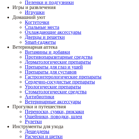
Пеленки и подгузники
Игры и развлечения
Игрушки
Домашний уют
Когтеточки
Спальные места
Охлаждающие аксессуары
Дверцы и решетки
Smart-гаджеты
Ветеринарная аптека
Витамины и добавки
Противопаразитарные средства
Дерматологические препараты
Препараты для глаз и ушей
Препараты для суставов
Гастроэнтерологические препараты
Сердечно-сосудистые препараты
Урологические препараты
Стоматологические средства
Антибиотики
Ветеринарные аксессуары
Прогулки и путешествия
Переноски, сумки, рюкзаки
Ошейники, поводки, шлеи
Рулетки
Инструменты для ухода
Дешеддеры
Расчески и щетки