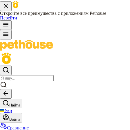
Откройте все преимущества с приложениям Pethouse
Перейти
Найти
Укр
Войти
Сравнение