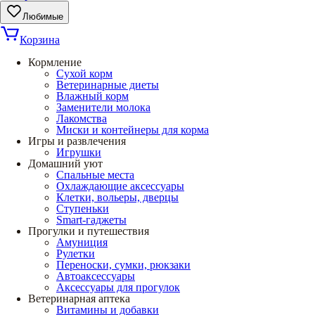
Любимые
Корзина
Кормление
Сухой корм
Ветеринарные диеты
Влажный корм
Заменители молока
Лакомства
Миски и контейнеры для корма
Игры и развлечения
Игрушки
Домашний уют
Спальные места
Охлаждающие аксессуары
Клетки, вольеры, дверцы
Ступеньки
Smart-гаджеты
Прогулки и путешествия
Амуниция
Рулетки
Переноски, сумки, рюкзаки
Автоаксессуары
Аксессуары для прогулок
Ветеринарная аптека
Витамины и добавки