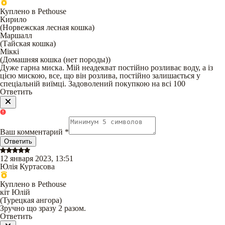
Куплено в Pethouse
Кирило
(
Норвежская лесная кошка
)
Маршалл
(
Тайская кошка
)
Міккі
(
Домашняя кошка (нет породы)
)
Дуже гарна миска. Мій неадекват постійно розливає воду, а із
цією мискою, все, що він розлива, постійно залишається у
спеціальній виїмці. Задоволений покупкою на всі 100
Ответить
Ваш комментарий
*
Ответить
12 января 2023, 13:51
Юлія Куртасова
Куплено в Pethouse
кіт Юлій
(
Турецкая ангора
)
Зручно що зразу 2 разом.
Ответить