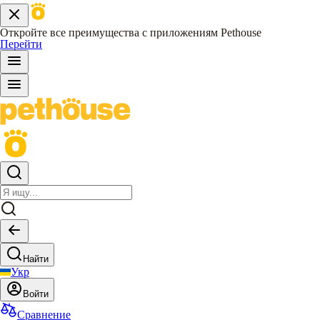
Откройте все преимущества с приложениям Pethouse
Перейти
Найти
Укр
Войти
Сравнение