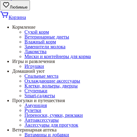
Любимые
Корзина
Кормление
Сухой корм
Ветеринарные диеты
Влажный корм
Заменители молока
Лакомства
Миски и контейнеры для корма
Игры и развлечения
Игрушки
Домашний уют
Спальные места
Охлаждающие аксессуары
Клетки, вольеры, дверцы
Ступеньки
Smart-гаджеты
Прогулки и путешествия
Амуниция
Рулетки
Переноски, сумки, рюкзаки
Автоаксессуары
Аксессуары для прогулок
Ветеринарная аптека
Витамины и добавки