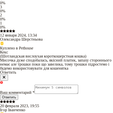
0
%
3
0
%
2
0
%
1
0
%
12 января 2024, 13:34
Олександра Шерстньова
Куплено в Pethouse
Кекс
(
Шотландская вислоухая короткошерстная кошка
)
Мисочка дуже сподобалась, якісний платик, запаху стороннього
немає але трошки поки що завелика, тому трошки підростемо і
будемо використовувати для кошенятка
Ответить
Ваш комментарий
*
Ответить
20 февраля 2023, 19:55
Ігор Іванченко