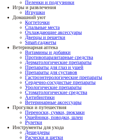
Пеленки и подгузники
Игры и развлечения
Игрушки
Домашний уют
Когтеточки
Спальные места
Охлаждающие аксессуары
Дверцы и решетки
Smart-гаджеты
Ветеринарная аптека
Витамины и добавки
Противопаразитарные средства
Дерматологические препараты
Препараты для глаз и ушей
Препараты для суставов
Гастроэнтерологические препараты
Сердечно-сосудистые препараты
Урологические препараты
Стоматологические средства
Антибиотики
Ветеринарные аксессуары
Прогулки и путешествия
Переноски, сумки, рюкзаки
Ошейники, поводки, шлеи
Рулетки
Инструменты для ухода
Дешеддеры
Расчески и щетки