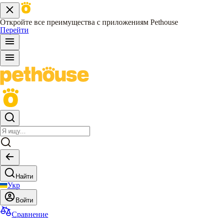
Откройте все преимущества с приложениям Pethouse
Перейти
Найти
Укр
Войти
Сравнение