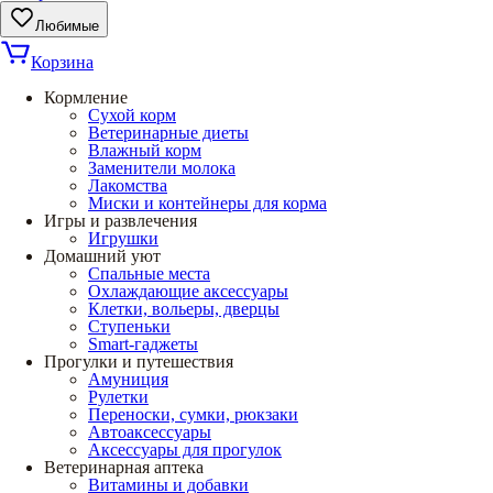
Любимые
Корзина
Кормление
Сухой корм
Ветеринарные диеты
Влажный корм
Заменители молока
Лакомства
Миски и контейнеры для корма
Игры и развлечения
Игрушки
Домашний уют
Спальные места
Охлаждающие аксессуары
Клетки, вольеры, дверцы
Ступеньки
Smart-гаджеты
Прогулки и путешествия
Амуниция
Рулетки
Переноски, сумки, рюкзаки
Автоаксессуары
Аксессуары для прогулок
Ветеринарная аптека
Витамины и добавки