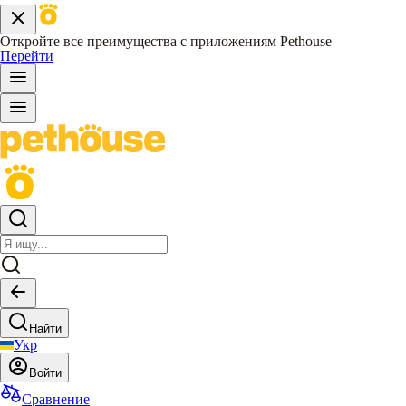
Откройте все преимущества с приложениям Pethouse
Перейти
Найти
Укр
Войти
Сравнение