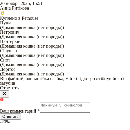
20 ноября 2025, 15:51
Анна Ритікова
Куплено в Pethouse
Пуша
(
Домашняя кошка (нет породы)
)
Петрович
(
Домашняя кошка (нет породы)
)
Пантеркін
(
Домашняя кошка (нет породы)
)
Сірушка
(
Домашняя кошка (нет породы)
)
Єнот
(
Домашняя кошка (нет породы)
)
Дорітос
(
Домашняя кошка (нет породы)
)
Він файний, але застібка слабка, мій кіт ідіот розстібнув його і
загубив.
Ответить
Ваш комментарий
*
Ответить
-20%