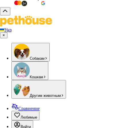
Укр
Собакам
Кошкам
Другим животным
Сравнение
Любимые
Войти