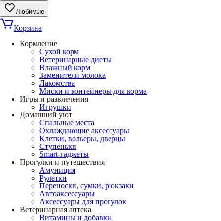
Любимые
Корзина
Кормление
Сухой корм
Ветеринарные диеты
Влажный корм
Заменители молока
Лакомства
Миски и контейнеры для корма
Игры и развлечения
Игрушки
Домашний уют
Спальные места
Охлаждающие аксессуары
Клетки, вольеры, дверцы
Ступеньки
Smart-гаджеты
Прогулки и путешествия
Амуниция
Рулетки
Переноски, сумки, рюкзаки
Автоаксессуары
Аксессуары для прогулок
Ветеринарная аптека
Витамины и добавки