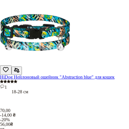
HiDog Нейлоновый ошейник "Abstraction blue" для кошек
1
18-28 см
70,00
-14,00
₴
-20%
56,00
₴
от