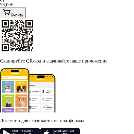
56,00
₴
Купить
Сканируйте QR-код и скачивайте наше приложение
Доступно для скачивания на платформах