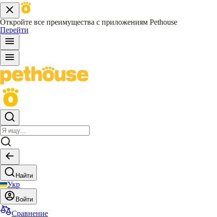
Откройте все преимущества с приложениям Pethouse
Перейти
Найти
Укр
Войти
Сравнение