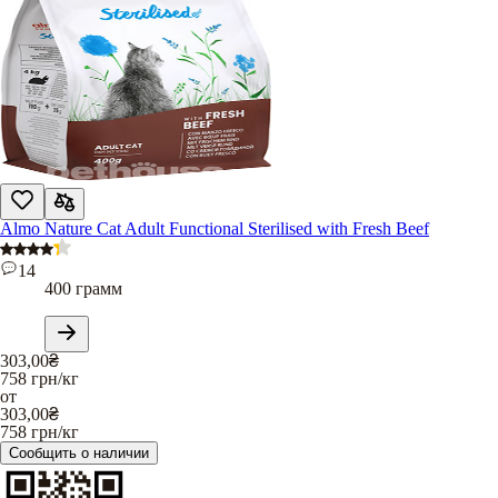
Almo Nature Cat Adult Functional Sterilised with Fresh Beef
14
400 грамм
303,00
₴
758
грн/кг
от
303,00
₴
758
грн/кг
Сообщить о наличии