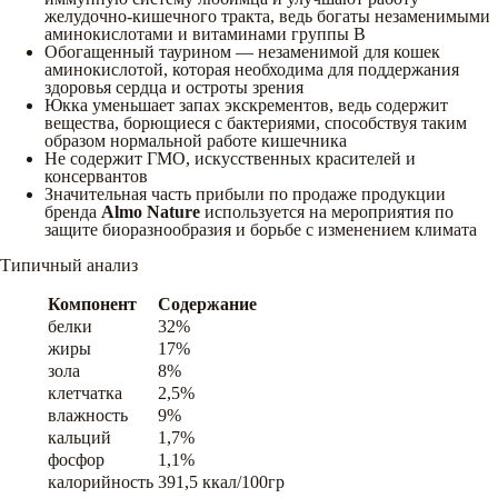
желудочно-кишечного тракта, ведь богаты незаменимыми
аминокислотами и витаминами группы В
Обогащенный таурином — незаменимой для кошек
аминокислотой, которая необходима для поддержания
здоровья сердца и остроты зрения
Юкка уменьшает запах экскрементов, ведь содержит
вещества, борющиеся с бактериями, способствуя таким
образом нормальной работе кишечника
Не содержит ГМО, искусственных красителей и
консервантов
Значительная часть прибыли по продаже продукции
бренда
Almo Nature
используется на мероприятия по
защите биоразнообразия и борьбе с изменением климата
Типичный анализ
Компонент
Содержание
белки
32%
жиры
17%
зола
8%
клетчатка
2,5%
влажность
9%
кальций
1,7%
фосфор
1,1%
калорийность
391,5 ккал/100гр