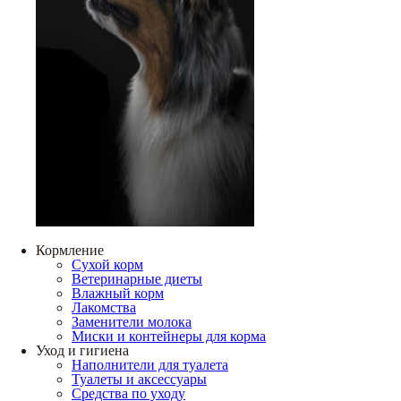
Кормление
Сухой корм
Ветеринарные диеты
Влажный корм
Лакомства
Заменители молока
Миски и контейнеры для корма
Уход и гигиена
Наполнители для туалета
Туалеты и аксессуары
Средства по уходу