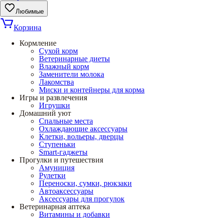
Любимые
Корзина
Кормление
Сухой корм
Ветеринарные диеты
Влажный корм
Заменители молока
Лакомства
Миски и контейнеры для корма
Игры и развлечения
Игрушки
Домашний уют
Спальные места
Охлаждающие аксессуары
Клетки, вольеры, дверцы
Ступеньки
Smart-гаджеты
Прогулки и путешествия
Амуниция
Рулетки
Переноски, сумки, рюкзаки
Автоаксессуары
Аксессуары для прогулок
Ветеринарная аптека
Витамины и добавки