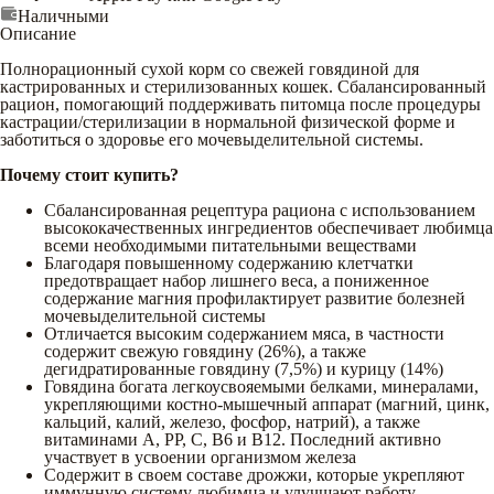
Наличными
Описание
Полнорационный сухой корм со свежей говядиной для
кастрированных и стерилизованных кошек. Сбалансированный
рацион, помогающий поддерживать питомца после процедуры
кастрации/стерилизации в нормальной физической форме и
заботиться о здоровье его мочевыделительной системы.
Почему стоит купить?
Сбалансированная рецептура рациона с использованием
высококачественных ингредиентов обеспечивает любимца
всеми необходимыми питательными веществами
Благодаря повышенному содержанию клетчатки
предотвращает набор лишнего веса, а пониженное
содержание магния профилактирует развитие болезней
мочевыделительной системы
Отличается высоким содержанием мяса, в частности
содержит свежую говядину (26%), а также
дегидратированные говядину (7,5%) и курицу (14%)
Говядина богата легкоусвояемыми белками, минералами,
укрепляющими костно-мышечный аппарат (магний, цинк,
кальций, калий, железо, фосфор, натрий), а также
витаминами А, РР, С, В6 и В12. Последний активно
участвует в усвоении организмом железа
Содержит в своем составе дрожжи, которые укрепляют
иммунную систему любимца и улучшают работу