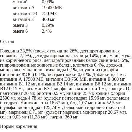
магний
0,09%
витамин A
19500 ME
витамин D3
750 ME
витамин E
400 мг
омега 3
0,29%
омега 6
2,4%
Состав
Говядина 33,5% (свежая говядина 26%, дегидратированная
говядина 7,5%), дегидратированная курица 14%, рис, маис, мука
из коричневого риса, дегидратированный белок свинины 5,6%,
гидролизованные животные белки, клетчатка 0,4%, дрожжи,
минералы, мананолигосахариды 0,1%, инулин из цикория
(источник ФОС) 0,1%, экстракт юкки 0,01%. Добавки на 1 кг:
витамин А 17500 МЕ, витамин D3 750 МЕ, витамин Е 300 мг,
витамин В1 12 мг, витамин В2 14 мг, витамин В6 12 мг, витамин
В12 0,15 мг, витамин К3 1 мг, фолиевая кислота 1 мг, кальция D-
пантотенат 20 мг, биотин 0,5 мг, ниацин 25 мг, холина хлорид
2590 мг, медь 4,78 мг (сульфат пентогидрат 15,96 мг, хелат меди
и гидрат аминокислоты 16,87 мг), йод 1,07 мг, цинк 52,5 мг
(сульфат моногидрат 125,74 мг, белковый гидролизат хелата 3
мг), марганец 6,71 мг (сульфат марганца моногидрат 20,67 мг),
селен 0,03 мг (11,38 мг), таурин 360 мг.
Нормы кормления