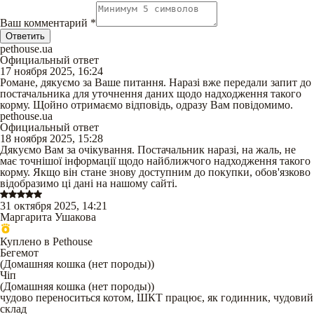
Ваш комментарий
*
Ответить
pethouse.ua
Официальный ответ
17 ноября 2025, 16:24
Романе, дякуємо за Ваше питання. Наразі вже передали запит до
постачальника для уточнення даних щодо надходження такого
корму. Щойно отримаємо відповідь, одразу Вам повідомимо.
pethouse.ua
Официальный ответ
18 ноября 2025, 15:28
Дякуємо Вам за очікування. Постачальник наразі, на жаль, не
має точнішої інформації щодо найближчого надходження такого
корму. Якщо він стане знову доступним до покупки, обов'язково
відобразимо ці дані на нашому сайті.
31 октября 2025, 14:21
Маргарита Ушакова
Куплено в Pethouse
Бегемот
(
Домашняя кошка (нет породы)
)
Чіп
(
Домашняя кошка (нет породы)
)
чудово переноситься котом, ШКТ працює, як годинник, чудовий
склад