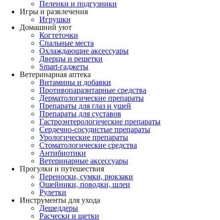
Пеленки и подгузники
Игры и развлечения
Игрушки
Домашний уют
Когтеточки
Спальные места
Охлаждающие аксессуары
Дверцы и решетки
Smart-гаджеты
Ветеринарная аптека
Витамины и добавки
Противопаразитарные средства
Дерматологические препараты
Препараты для глаз и ушей
Препараты для суставов
Гастроэнтерологические препараты
Сердечно-сосудистые препараты
Урологические препараты
Стоматологические средства
Антибиотики
Ветеринарные аксессуары
Прогулки и путешествия
Переноски, сумки, рюкзаки
Ошейники, поводки, шлеи
Рулетки
Инструменты для ухода
Дешеддеры
Расчески и щетки