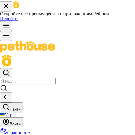
Откройте все преимущества с приложениям Pethouse
Перейти
Найти
Укр
Войти
Сравнение