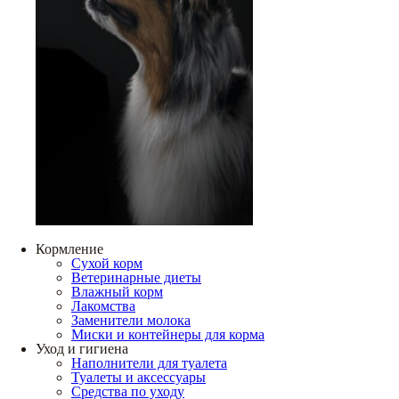
Кормление
Сухой корм
Ветеринарные диеты
Влажный корм
Лакомства
Заменители молока
Миски и контейнеры для корма
Уход и гигиена
Наполнители для туалета
Туалеты и аксессуары
Средства по уходу