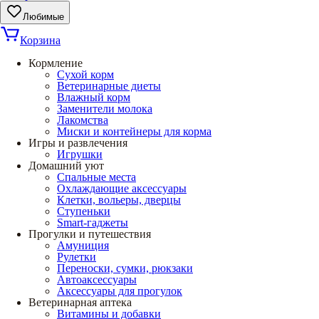
Любимые
Корзина
Кормление
Сухой корм
Ветеринарные диеты
Влажный корм
Заменители молока
Лакомства
Миски и контейнеры для корма
Игры и развлечения
Игрушки
Домашний уют
Спальные места
Охлаждающие аксессуары
Клетки, вольеры, дверцы
Ступеньки
Smart-гаджеты
Прогулки и путешествия
Амуниция
Рулетки
Переноски, сумки, рюкзаки
Автоаксессуары
Аксессуары для прогулок
Ветеринарная аптека
Витамины и добавки