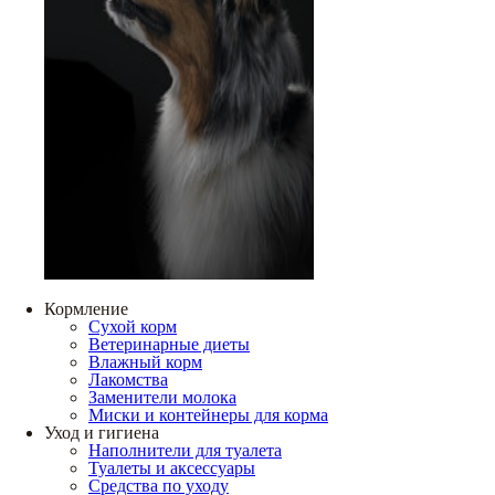
Кормление
Сухой корм
Ветеринарные диеты
Влажный корм
Лакомства
Заменители молока
Миски и контейнеры для корма
Уход и гигиена
Наполнители для туалета
Туалеты и аксессуары
Средства по уходу