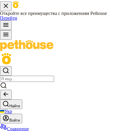
Откройте все преимущества с приложениям Pethouse
Перейти
Найти
Укр
Войти
Сравнение