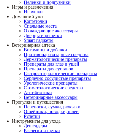
Пеленки и подгузники
Игры и развлечения
Игрушки
Домашний уют
Когтеточки
Спальные места
Охлаждающие аксессуары
Дверцы и решетки
Smart-гаджеты
Ветеринарная аптека
Витамины и добавки
Противопаразитарные средства
Дерматологические препараты
Препараты для глаз и ушей
Препараты для суставов
Гастроэнтерологические препараты
Сердечно-сосудистые препараты
Урологические препараты
Стоматологические средства
Антибиотики
Ветеринарные аксессуары
Прогулки и путешествия
Переноски, сумки, рюкзаки
Ошейники, поводки, шлеи
Рулетки
Инструменты для ухода
Дешеддеры
Расчески и щетки