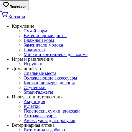
Любимые
Корзина
Кормление
Сухой корм
Ветеринарные диеты
Влажный корм
Заменители молока
Лакомства
Миски и контейнеры для корма
Игры и развлечения
Игрушки
Домашний уют
Спальные места
Охлаждающие аксессуары
Клетки, вольеры, дверцы
Ступеньки
Smart-гаджеты
Прогулки и путешествия
Амуниция
Рулетки
Переноски, сумки, рюкзаки
Автоаксессуары
Аксессуары для прогулок
Ветеринарная аптека
Витамины и добавки