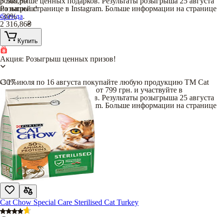
розыгрыше ценных подарков. Результаты розыгрыша 25 августа
3 309,80
на нашей странице в Instagram. Больше информации на странице
Розыгрыш!
бренда
-30%
.
2 316,86
₴
Купить
Акция: Розыгрыш ценных призов!
С 17 июля по 16 августа покупайте любую продукцию TM Cat
-30%
Chow и Dog Chow на сумму от 799 грн. и участвуйте в
розыгрыше ценных подарков. Результаты розыгрыша 25 августа
на нашей странице в Instagram. Больше информации на странице
бренда
.
Cat Chow Special Care Sterilised Cat Turkey