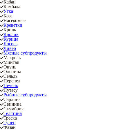
Кабан
Камбала
Утка
Коза
Насекомые
Креветки
Криль
Кролик
Курица
Лосось
Ливер
Мясные субпродукты
Макрель
Минтай
Окунь
Оленина
Сельдь
Перепел
Печень
Путасу
Рыбные субпродукты
Сардина
Свинина
Скумбрия
Телятина
Треска
Тунец
Фазан