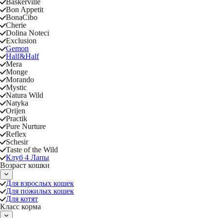
Baskerville
Bon Appetit
BonaCibo
Cherie
Dolina Noteci
Exclusion
Gemon
Half&Half
Mera
Monge
Morando
Mystic
Natura Wild
Natyka
Orijen
Practik
Pure Nurture
Reflex
Schesir
Taste of the Wild
Клуб 4 Лапы
Возраст кошки
Для взрослых кошек
Для пожилых кошек
Для котят
Класс корма