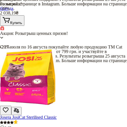
на нашей странице в Instagram. Больше информации на странице
Розыгрыш!
бренда
-30%
.
2 038,19
₴
Купить
Акция: Розыгрыш ценных призов!
С 17 июля по 16 августа покупайте любую продукцию TM Cat
-20%
Chow и Dog Chow на сумму от 799 грн. и участвуйте в
розыгрыше ценных подарков. Результаты розыгрыша 25 августа
на нашей странице в Instagram. Больше информации на странице
бренда
.
Josera JosiCat Sterilised Classic