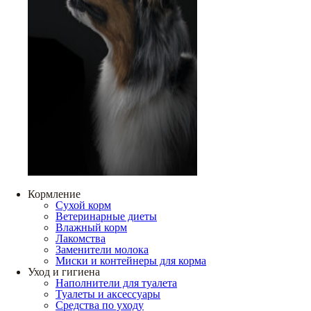
Кормление
Сухой корм
Ветеринарные диеты
Влажный корм
Лакомства
Заменители молока
Миски и контейнеры для корма
Уход и гигиена
Наполнители для туалета
Туалеты и аксессуары
Средства по уходу