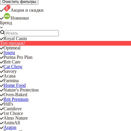
Очистить фильтры
Акции и скидки
Новинки
Бренд
Royal Canin
Топ продаж!
Optimeal
Josera
Purina Pro Plan
Brit Care
Cat Chow
Savory
Acana
Farmina
Home Food
Nature's Protection
Oven-Baked
Brit Premium
Hill's
Carnilove
1st Choice
Almo Nature
AnimAll
Araton