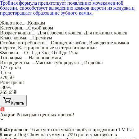
Тройная формула препятствует появлению мочекаменной
болезни, способствует выведению комков шерсти из желудка и
предотвращает образование зубного камня.
Животное
.....
Кошкам
Категория
.....
Сухой корм
Возраст кошки
.....
Для взрослых кошек
,
Для пожилых кошек
Класс корма
.....
Премиум
Особые потребности
.....
Очищение зубов
,
Выведение комков
шерсти
,
Кастрированные и стерилизованные
Фасовка
.....
От 1 до 3 кг
,
От 9 до 15 кг
Тип корма
.....
На основе мяса
Ингредиенты
.....
Мясные субпродукты
,
Индейка
177
грн/кг
1,5 кг
379,50
Розыгрыш!
-30%
265,65
₴
Купить
Акция: Розыгрыш ценных призов!
С 17 июля по 16 августа покупайте любую продукцию TM Cat
154
грн/кг
Chow и Dog Chow на сумму от 799 грн. и участвуйте в
15 кг