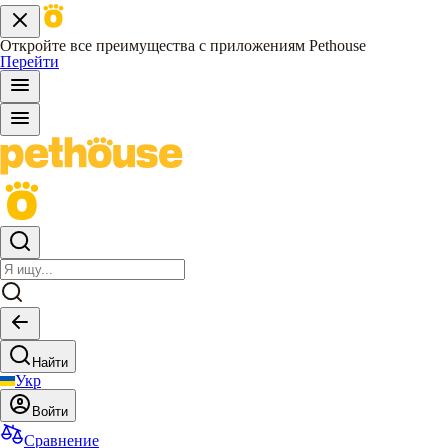
Откройте все преимущества с приложениям Pethouse
Перейти
Найти
Укр
Войти
Сравнение