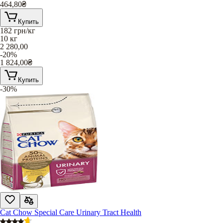
464,80
₴
Купить
182
грн/кг
10 кг
2 280,00
-20%
1 824,00
₴
Купить
-30%
Cat Chow Special Care Urinary Tract Health