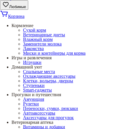
Любимые
Корзина
Кормление
Сухой корм
Ветеринарные диеты
Влажный корм
Заменители молока
Лакомства
Миски и контейнеры для корма
Игры и развлечения
Игрушки
Домашний уют
Спальные места
Охлаждающие аксессуары
Клетки, вольеры, дверцы
Ступеньки
Smart-гаджеты
Прогулки и путешествия
Амуниция
Рулетки
Переноски, сумки, рюкзаки
Автоаксессуары
Аксессуары для прогулок
Ветеринарная аптека
Витамины и добавки