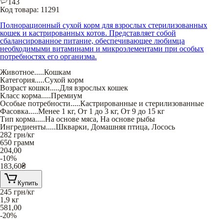
143
Код товара:
11291
Полнорационный сухой корм для взрослых стерилизованных
кошек и кастрированных котов. Представляет собой
сбалансированное питание, обеспечивающее любимца
необходимыми витаминами и микроэлементами при особых
потребностях его организма.
Животное
.....
Кошкам
Категория
.....
Сухой корм
Возраст кошки
.....
Для взрослых кошек
Класс корма
.....
Премиум
Особые потребности
.....
Кастрированные и стерилизованные
Фасовка
.....
Менее 1 кг
,
От 1 до 3 кг
,
От 9 до 15 кг
Тип корма
.....
На основе мяса
,
На основе рыбы
Ингредиенты
.....
Шкварки
,
Домашняя птица
,
Лосось
282
грн/кг
650 грамм
204,00
-10%
183,60
₴
Купить
245
грн/кг
1,9 кг
581,00
-20%