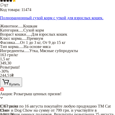
97
Код товара:
11474
Полнорационный сухой корм с уткой для взрослых кошек.
Животное
.....
Кошкам
Категория
.....
Сухой корм
Возраст кошки
.....
Для взрослых кошек
Класс корма
.....
Премиум
Фасовка
.....
От 1 до 3 кг
,
От 9 до 15 кг
Тип корма
.....
На основе мяса
Ингредиенты
.....
Утка
,
Мясные субпродукты
163
грн/кг
1,5 кг
349,30
Розыгрыш!
-30%
244,51
₴
Купить
Акция: Розыгрыш ценных призов!
С 17 июля по 16 августа покупайте любую продукцию TM Cat
136
грн/кг
Chow и Dog Chow на сумму от 799 грн. и участвуйте в
15 кг
розыгрыше ценных подарков. Результаты розыгрыша 25 августа
2 911,70