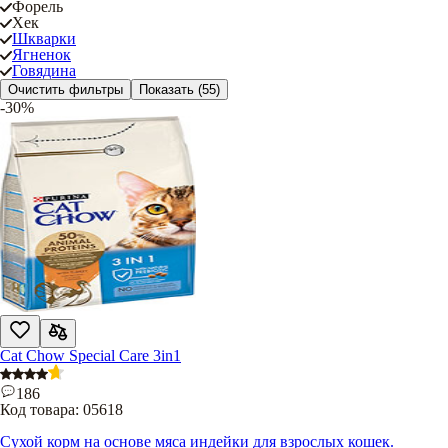
Форель
Хек
Шкварки
Ягненок
Говядина
Очистить фильтры
Показать
(55)
-30%
Cat Chow Special Care 3in1
186
Код товара:
05618
Сухой корм на основе мяса индейки для взрослых кошек.