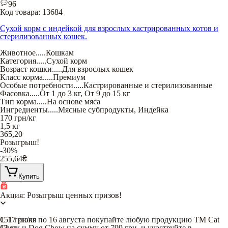
96
Код товара:
13684
Сухой корм с индейкой для взрослых кастрированных котов и
стерилизованных кошек.
Животное
.....
Кошкам
Категория
.....
Сухой корм
Возраст кошки
.....
Для взрослых кошек
Класс корма
.....
Премиум
Особые потребности
.....
Кастрированные и стерилизованные
Фасовка
.....
От 1 до 3 кг
,
От 9 до 15 кг
Тип корма
.....
На основе мяса
Ингредиенты
.....
Мясные субпродукты
,
Индейка
170
грн/кг
1,5 кг
365,20
Розыгрыш!
-30%
255,64
₴
Купить
Акция: Розыгрыш ценных призов!
С 17 июля по 16 августа покупайте любую продукцию TM Cat
151
грн/кг
Chow и Dog Chow на сумму от 799 грн. и участвуйте в
15 кг