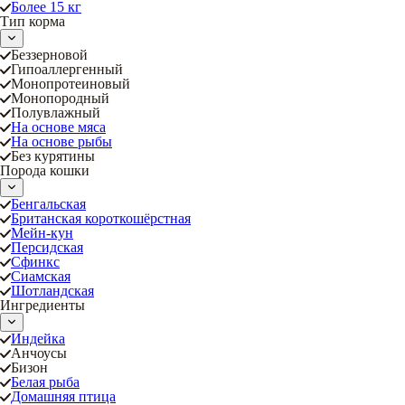
Более 15 кг
Тип корма
Беззерновой
Гипоаллергенный
Монопротеиновый
Монопородный
Полувлажный
На основе мяса
На основе рыбы
Без курятины
Порода кошки
Бенгальская
Британская короткошёрстная
Мейн-кун
Персидская
Сфинкс
Сиамская
Шотландская
Ингредиенты
Индейка
Анчоусы
Бизон
Белая рыба
Домашняя птица