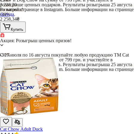
розыгрыше ценных подарков. Результаты розыгрыша 25 августа
3 226,20
на нашей странице в Instagram. Больше информации на странице
Розыгрыш!
бренда
-30%
.
2 258,34
₴
Купить
Акция: Розыгрыш ценных призов!
С 17 июля по 16 августа покупайте любую продукцию TM Cat
-30%
Chow и Dog Chow на сумму от 799 грн. и участвуйте в
розыгрыше ценных подарков. Результаты розыгрыша 25 августа
на нашей странице в Instagram. Больше информации на странице
бренда
.
Cat Chow Adult Duck