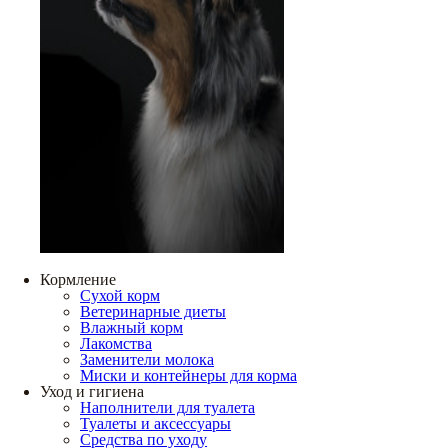
Кормление
Сухой корм
Ветеринарные диеты
Влажный корм
Лакомства
Заменители молока
Миски и контейнеры для корма
Уход и гигиена
Наполнители для туалета
Туалеты и аксессуары
Средства по уходу