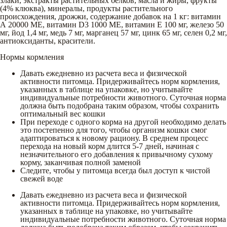
злаки, экстракты растительных белков, масла и жиры, фрукты
(4% клюква), минералы, продукты растительного
происхождения, дрожжи, содержание добавок на 1 кг: витамин
А 20000 МЕ, витамин D3 1000 МЕ, витамин Е 100 мг, железо 50
мг, йод 1,4 мг, медь 7 мг, марганец 57 мг, цинк 65 мг, селен 0,2 мг,
антиоксиданты, красители.
Нормы кормления
Давать ежедневно из расчета веса и физической
активности питомца. Придерживайтесь норм кормления,
указанных в таблице на упаковке, но учитывайте
индивидуальные потребности животного. Суточная норма
должна быть подобрана таким образом, чтобы сохранить
оптимальный вес кошки
При переходе с одного корма на другой необходимо делать
это постепенно для того, чтобы организм кошки смог
адаптироваться к новому рациону. В среднем процесс
перехода на новый корм длится 5-7 дней, начиная с
незначительного его добавления к привычному сухому
корму, заканчивая полной заменой
Следите, чтобы у питомца всегда был доступ к чистой
свежей воде
Давать ежедневно из расчета веса и физической
активности питомца. Придерживайтесь норм кормления,
указанных в таблице на упаковке, но учитывайте
индивидуальные потребности животного. Суточная норма