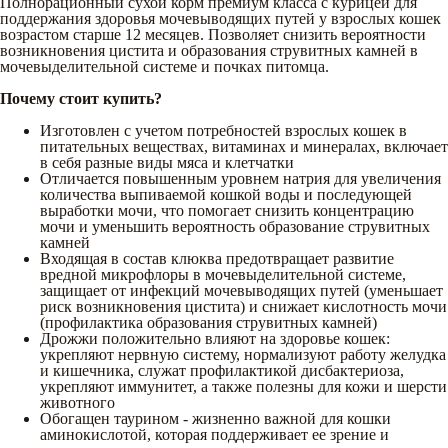
Полнорационный сухой корм премиум класса с курицей для
поддержания здоровья мочевыводящих путей у взрослых кошек
возрастом старше 12 месяцев. Позволяет снизить вероятности
возникновения цистита и образования струвитных камней в
мочевыделительной системе и почках питомца.
Почему стоит купить?
Изготовлен с учетом потребностей взрослых кошек в
питательных веществах, витаминах и минералах, включает
в себя разные виды мяса и клетчатки
Отличается повышенным уровнем натрия для увеличения
количества выпиваемой кошкой воды и последующей
выработки мочи, что помогает снизить концентрацию
мочи и уменьшить вероятность образование струвитных
камней
Входящая в состав клюква предотвращает развитие
вредной микрофлоры в мочевыделительной системе,
защищает от инфекций мочевыводящих путей (уменьшает
риск возникновения цистита) и снижает кислотность мочи
(профилактика образования струвитных камней)
Дрожжи положительно влияют на здоровье кошек:
укрепляют нервную систему, нормализуют работу желудка
и кишечника, служат профилактикой дисбактериоза,
укрепляют иммунитет, а также полезны для кожи и шерсти
животного
Обогащен таурином - жизненно важной для кошки
аминокислотой, которая поддерживает ее зрение и