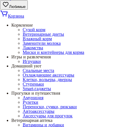
Любимые
Корзина
Кормление
Сухой корм
Ветеринарные диеты
Влажный корм
Заменители молока
Лакомства
Миски и контейнеры для корма
Игры и развлечения
Игрушки
Домашний уют
Спальные места
Охлаждающие аксессуары
Клетки, вольеры, дверцы
Ступеньки
Smart-гаджеты
Прогулки и путешествия
Амуниция
Рулетки
Переноски, сумки, рюкзаки
Автоаксессуары
Аксессуары для прогулок
Ветеринарная аптека
Витамины и добавки