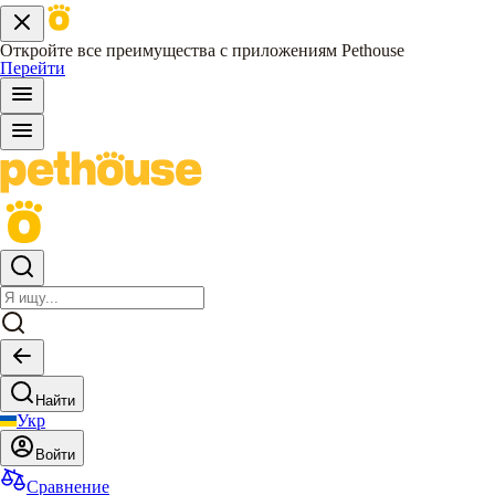
Откройте все преимущества с приложениям Pethouse
Перейти
Найти
Укр
Войти
Сравнение