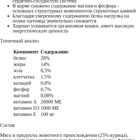
сердечно-сосудистую систему
В корме снижено содержание магния и фосфора -
основных структурных компонентов струвитных камней
Благодаря умеренному содержанию белка нагрузка на
почки питомца значительно снижается
Хорошо усваивается организмом кошки, имеет высокую
энергетическую ценность
Типичный анализ
Компонент
Содержание
белки
28%
жиры
14%
зола
8,5%
клетчатка
1,5%
кальций
0,8%
фосфор
0,7%
магний
0,08%
витамин A
20000 ME
витамин D3
1000 ME
витамин E
100 мг
Состав
Мясо и продукты животного происхождения (25% курица),