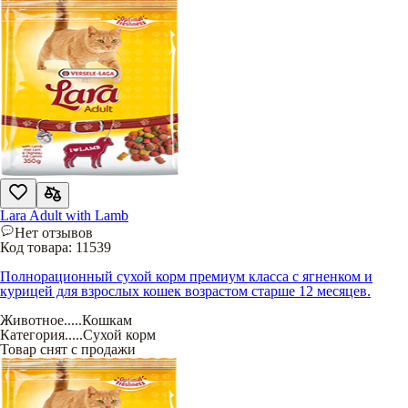
Lara Adult with Lamb
Нет отзывов
Код товара:
11539
Полнорационный сухой корм премиум класса с ягненком и
курицей для взрослых кошек возрастом старше 12 месяцев.
Животное
.....
Кошкам
Категория
.....
Сухой корм
Товар снят с продажи