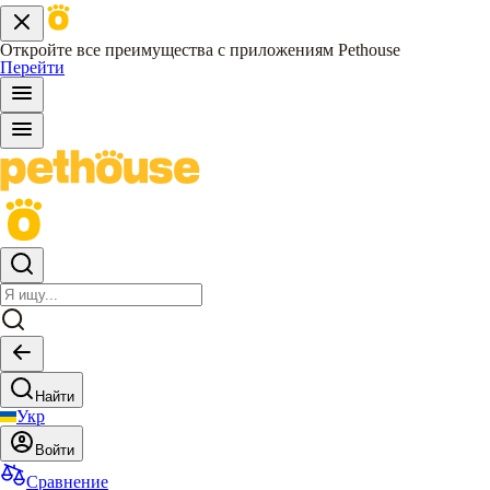
Откройте все преимущества с приложениям Pethouse
Перейти
Найти
Укр
Войти
Сравнение