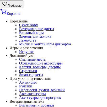
Любимые
Корзина
Кормление
Сухой корм
Ветеринарные диеты
Влажный корм
Заменители молока
Лакомства
Миски и контейнеры для корма
Игры и развлечения
Игрушки
Домашний уют
Спальные места
Охлаждающие аксессуары
Клетки, вольеры, дверцы
Ступеньки
Smart-гаджеты
Прогулки и путешествия
Амуниция
Рулетки
Переноски, сумки, рюкзаки
Автоаксессуары
Аксессуары для прогулок
Ветеринарная аптека
Витамины и добавки