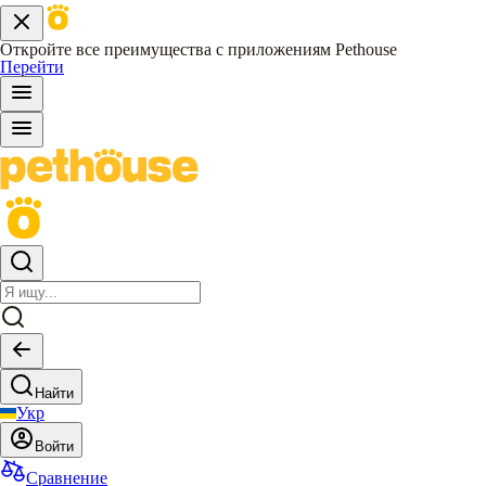
Откройте все преимущества с приложениям Pethouse
Перейти
Найти
Укр
Войти
Сравнение