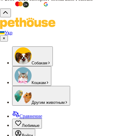
Укр
Собакам
Кошкам
Другим животным
Сравнение
Любимые
Войти