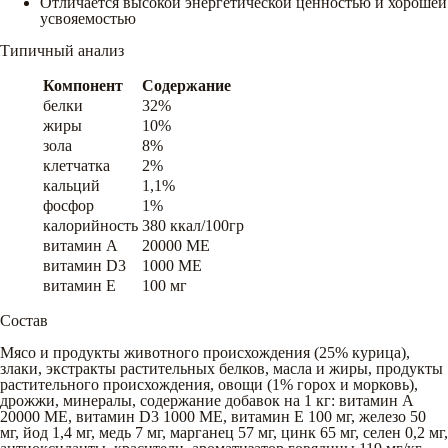
Отличается высокой энергетической ценностью и хорошей
усвояемостью
Типичный анализ
Компонент
Содержание
белки
32%
жиры
10%
зола
8%
клетчатка
2%
кальций
1,1%
фосфор
1%
калорийность
380 ккал/100гр
витамин A
20000 ME
витамин D3
1000 ME
витамин E
100 мг
Состав
Мясо и продукты животного происхождения (25% курица),
злаки, экстракты растительных белков, масла и жиры, продукты
растительного происхождения, овощи (1% горох и морковь),
дрожжи, минералы, содержание добавок на 1 кг: витамин А
20000 МЕ, витамин D3 1000 МЕ, витамин Е 100 мг, железо 50
мг, йод 1,4 мг, медь 7 мг, марганец 57 мг, цинк 65 мг, селен 0,2 мг,