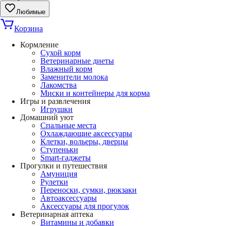
Любимые
Корзина
Кормление
Сухой корм
Ветеринарные диеты
Влажный корм
Заменители молока
Лакомства
Миски и контейнеры для корма
Игры и развлечения
Игрушки
Домашний уют
Спальные места
Охлаждающие аксессуары
Клетки, вольеры, дверцы
Ступеньки
Smart-гаджеты
Прогулки и путешествия
Амуниция
Рулетки
Переноски, сумки, рюкзаки
Автоаксессуары
Аксессуары для прогулок
Ветеринарная аптека
Витамины и добавки