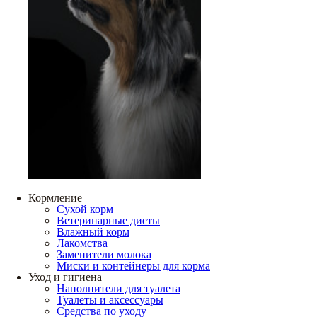
Кормление
Сухой корм
Ветеринарные диеты
Влажный корм
Лакомства
Заменители молока
Миски и контейнеры для корма
Уход и гигиена
Наполнители для туалета
Туалеты и аксессуары
Средства по уходу