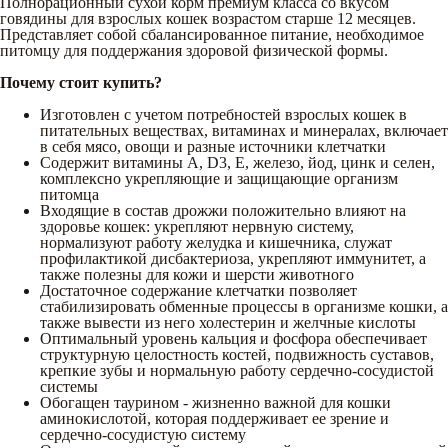
Полнорационный сухой корм премиум класса со вкусом
говядины для взрослых кошек возрастом старше 12 месяцев.
Представляет собой сбалансированное питание, необходимое
питомцу для поддержания здоровой физической формы.
Почему стоит купить?
Изготовлен с учетом потребностей взрослых кошек в
питательных веществах, витаминах и минералах, включает
в себя мясо, овощи и разные источники клетчатки
Содержит витамины А, D3, Е, железо, йод, цинк и селен,
комплексно укрепляющие и защищающие организм
питомца
Входящие в состав дрожжи положительно влияют на
здоровье кошек: укрепляют нервную систему,
нормализуют работу желудка и кишечника, служат
профилактикой дисбактериоза, укрепляют иммунитет, а
также полезны для кожи и шерсти животного
Достаточное содержание клетчатки позволяет
стабилизировать обменные процессы в организме кошки, а
также вывести из него холестерин и желчные кислоты
Оптимальный уровень кальция и фосфора обеспечивает
структурную целостность костей, подвижность суставов,
крепкие зубы и нормальную работу сердечно-сосудистой
системы
Обогащен таурином - жизненно важной для кошки
аминокислотой, которая поддерживает ее зрение и
сердечно-сосудистую систему