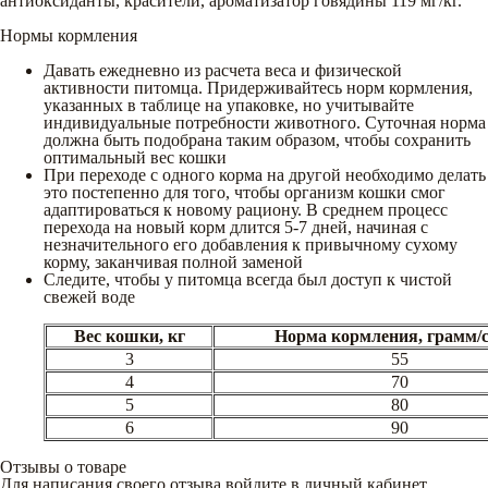
антиоксиданты, красители, ароматизатор говядины 119 мг/кг.
Нормы кормления
Давать ежедневно из расчета веса и физической
активности питомца. Придерживайтесь норм кормления,
указанных в таблице на упаковке, но учитывайте
индивидуальные потребности животного. Суточная норма
должна быть подобрана таким образом, чтобы сохранить
оптимальный вес кошки
При переходе с одного корма на другой необходимо делать
это постепенно для того, чтобы организм кошки смог
адаптироваться к новому рациону. В среднем процесс
перехода на новый корм длится 5-7 дней, начиная с
незначительного его добавления к привычному сухому
корму, заканчивая полной заменой
Следите, чтобы у питомца всегда был доступ к чистой
свежей воде
Вес кошки, кг
Норма кормления, грамм/
3
55
4
70
5
80
6
90
Отзывы о товаре
Для написания своего отзыва войдите в личный кабинет