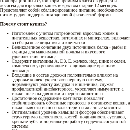
Полнорационный сухой корм премиум класса с курицей и
лососем для взрослых кошек возрастом старше 12 месяцев.
Представляет собой сбалансированное питание, необходимое
питомцу для поддержания здоровой физической формы.
Почему стоит купить?
Изготовлен с учетом потребностей взрослых кошек в
питательных веществах, витаминах и минералах, включает
в себя разные виды мяса и клетчатки
Великолепное сочетание двух источников белка - рыбы и
курицы для максимальной пользы и вкусового
удовольствия питомца
Содержит витамины А, D3, Е, железо, йод, цинк и селен,
комплексно укрепляющие и защищающие организм
питомца
Входящие в состав дрожжи положительно влияют на
здоровье кошек: укрепляют нервную систему,
нормализуют работу желудка и кишечника, служат
профилактикой дисбактериоза, укрепляют иммунитет, а
также полезны для кожи и шерсти животного
Достаточное содержание клетчатки позволяет
стабилизировать обменные процессы в организме кошки, а
также вывести из него холестерин и желчные кислоты
Оптимальный уровень кальция и фосфора обеспечивает
структурную целостность костей, подвижность суставов,
крепкие зубы и нормальную работу сердечно-сосудистой
системы