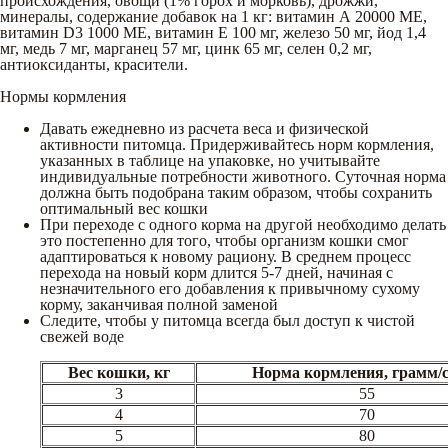
происхождения, овощи (1% горох и морковь), дрожжи,
минералы, содержание добавок на 1 кг: витамин А 20000 МЕ,
витамин D3 1000 МЕ, витамин Е 100 мг, железо 50 мг, йод 1,4
мг, медь 7 мг, марганец 57 мг, цинк 65 мг, селен 0,2 мг,
антиоксиданты, красители.
Нормы кормления
Давать ежедневно из расчета веса и физической
активности питомца. Придерживайтесь норм кормления,
указанных в таблице на упаковке, но учитывайте
индивидуальные потребности животного. Суточная норма
должна быть подобрана таким образом, чтобы сохранить
оптимальный вес кошки
При переходе с одного корма на другой необходимо делать
это постепенно для того, чтобы организм кошки смог
адаптироваться к новому рациону. В среднем процесс
перехода на новый корм длится 5-7 дней, начиная с
незначительного его добавления к привычному сухому
корму, заканчивая полной заменой
Следите, чтобы у питомца всегда был доступ к чистой
свежей воде
Вес кошки, кг
Норма кормления, грамм/
3
55
4
70
5
80