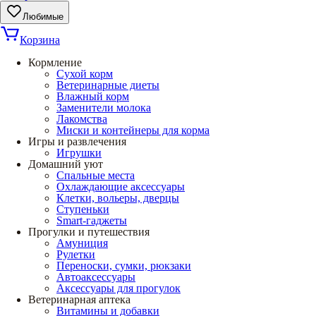
Любимые
Корзина
Кормление
Сухой корм
Ветеринарные диеты
Влажный корм
Заменители молока
Лакомства
Миски и контейнеры для корма
Игры и развлечения
Игрушки
Домашний уют
Спальные места
Охлаждающие аксессуары
Клетки, вольеры, дверцы
Ступеньки
Smart-гаджеты
Прогулки и путешествия
Амуниция
Рулетки
Переноски, сумки, рюкзаки
Автоаксессуары
Аксессуары для прогулок
Ветеринарная аптека
Витамины и добавки