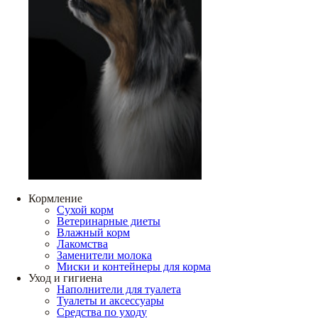
Кормление
Сухой корм
Ветеринарные диеты
Влажный корм
Лакомства
Заменители молока
Миски и контейнеры для корма
Уход и гигиена
Наполнители для туалета
Туалеты и аксессуары
Средства по уходу