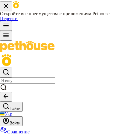
Откройте все преимущества с приложениям Pethouse
Перейти
Найти
Укр
Войти
Сравнение