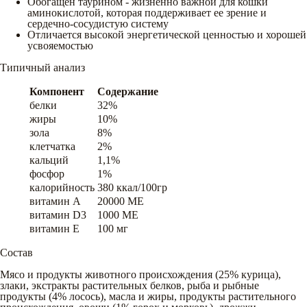
Обогащен таурином - жизненно важной для кошки
аминокислотой, которая поддерживает ее зрение и
сердечно-сосудистую систему
Отличается высокой энергетической ценностью и хорошей
усвояемостью
Типичный анализ
Компонент
Содержание
белки
32%
жиры
10%
зола
8%
клетчатка
2%
кальций
1,1%
фосфор
1%
калорийность
380 ккал/100гр
витамин A
20000 ME
витамин D3
1000 ME
витамин E
100 мг
Состав
Мясо и продукты животного происхождения (25% курица),
злаки, экстракты растительных белков, рыба и рыбные
продукты (4% лосось), масла и жиры, продукты растительного