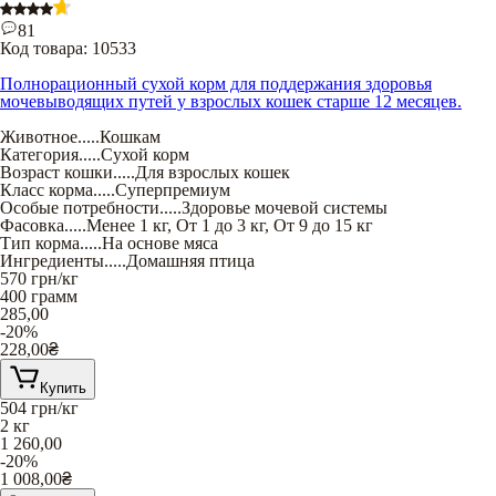
81
Код товара:
10533
Полнорационный сухой корм для поддержания здоровья
мочевыводящих путей у взрослых кошек старше 12 месяцев.
Животное
.....
Кошкам
Категория
.....
Сухой корм
Возраст кошки
.....
Для взрослых кошек
Класс корма
.....
Суперпремиум
Особые потребности
.....
Здоровье мочевой системы
Фасовка
.....
Менее 1 кг
,
От 1 до 3 кг
,
От 9 до 15 кг
Тип корма
.....
На основе мяса
Ингредиенты
.....
Домашняя птица
570
грн/кг
400 грамм
285,00
-20%
228,00
₴
Купить
504
грн/кг
2 кг
1 260,00
-20%
1 008,00
₴