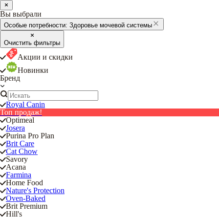
Вы выбрали
Особые потребности:
Здоровье мочевой системы
Очистить фильтры
Акции и скидки
Новинки
Бренд
Royal Canin
Топ продаж!
Optimeal
Josera
Purina Pro Plan
Brit Care
Cat Chow
Savory
Acana
Farmina
Home Food
Nature's Protection
Oven-Baked
Brit Premium
Hill's