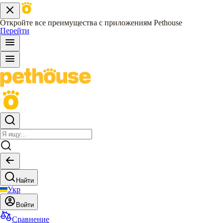
Откройте все преимущества с приложениям Pethouse
Перейти
Найти
Укр
Войти
Сравнение