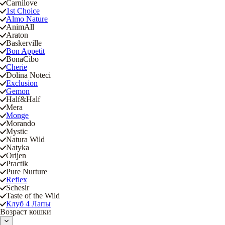
Carnilove
1st Choice
Almo Nature
AnimAll
Araton
Baskerville
Bon Appetit
BonaCibo
Cherie
Dolina Noteci
Exclusion
Gemon
Half&Half
Mera
Monge
Morando
Mystic
Natura Wild
Natyka
Orijen
Practik
Pure Nurture
Reflex
Schesir
Taste of the Wild
Клуб 4 Лапы
Возраст кошки