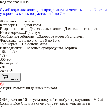
Код товара:
00115
Сухой корм для кошек для профилактики мочекаменной болезни
у взрослых кошек возрастом от 1 до 7 лет.
Животное
.....
Кошкам
Категория
.....
Сухой корм
Возраст кошки
.....
Для взрослых кошек
,
Для пожилых кошек
Класс корма
.....
Премиум
Особые потребности
.....
Здоровье мочевой системы
Фасовка
.....
От 1 до 3 кг
,
От 9 до 15 кг
Тип корма
.....
На основе мяса
Ингредиенты
.....
Мясные субпродукты
,
Курица
166
грн/кг
1,5 кг
355,90
Розыгрыш!
-30%
249,13
₴
Купить
Акция: Розыгрыш ценных призов!
С 17 июля по 16 августа покупайте любую продукцию TM Cat
146
грн/кг
Chow и Dog Chow на сумму от 799 грн. и участвуйте в
15 кг