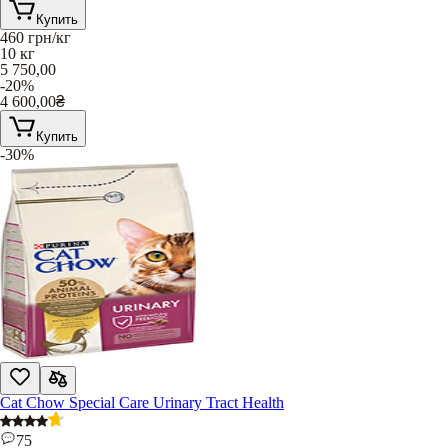
Купить
460
грн/кг
10 кг
5 750,00
-20%
4 600,00
₴
Купить
-30%
Cat Chow Special Care Urinary Tract Health
75