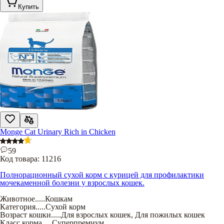
Купить
Monge Cat Urinary Rich in Chicken
59
Код товара:
11216
Полнорационный сухой корм с курицей для профилактики
мочекаменной болезни у взрослых кошек.
Животное
.....
Кошкам
Категория
.....
Сухой корм
Возраст кошки
.....
Для взрослых кошек
,
Для пожилых кошек
Класс корма
.....
Суперпремиум