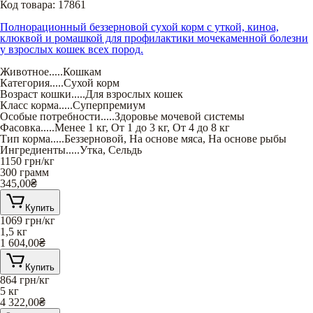
Код товара:
17861
Полнорационный беззерновой сухой корм с уткой, киноа,
клюквой и ромашкой для профилактики мочекаменной болезни
у взрослых кошек всех пород.
Животное
.....
Кошкам
Категория
.....
Сухой корм
Возраст кошки
.....
Для взрослых кошек
Класс корма
.....
Суперпремиум
Особые потребности
.....
Здоровье мочевой системы
Фасовка
.....
Менее 1 кг
,
От 1 до 3 кг
,
От 4 до 8 кг
Тип корма
.....
Беззерновой
,
На основе мяса
,
На основе рыбы
Ингредиенты
.....
Утка
,
Сельдь
1150
грн/кг
300 грамм
345,00
₴
Купить
1069
грн/кг
1,5 кг
1 604,00
₴
Купить
864
грн/кг
5 кг
4 322,00
₴