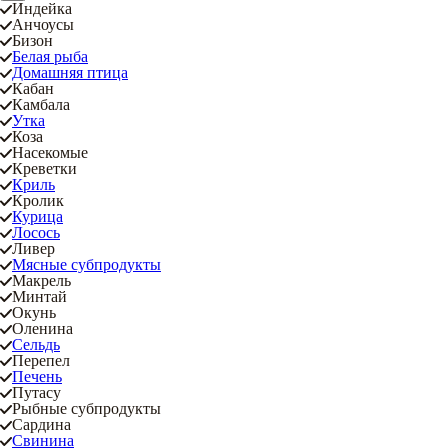
Индейка
Анчоусы
Бизон
Белая рыба
Домашняя птица
Кабан
Камбала
Утка
Коза
Насекомые
Креветки
Криль
Кролик
Курица
Лосось
Ливер
Мясные субпродукты
Макрель
Минтай
Окунь
Оленина
Сельдь
Перепел
Печень
Путасу
Рыбные субпродукты
Сардина
Свинина