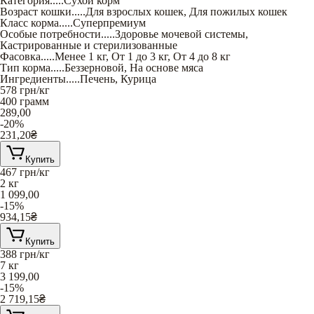
Категория
.....
Сухой корм
Возраст кошки
.....
Для взрослых кошек
,
Для пожилых кошек
Класс корма
.....
Суперпремиум
Особые потребности
.....
Здоровье мочевой системы
,
Кастрированные и стерилизованные
Фасовка
.....
Менее 1 кг
,
От 1 до 3 кг
,
От 4 до 8 кг
Тип корма
.....
Беззерновой
,
На основе мяса
Ингредиенты
.....
Печень
,
Курица
578
грн/кг
400 грамм
289,00
-20%
231,20
₴
Купить
467
грн/кг
2 кг
1 099,00
-15%
934,15
₴
Купить
388
грн/кг
7 кг
3 199,00
-15%
2 719,15
₴