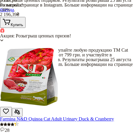
розыгрыше ценных подарков. Результаты розыгрыша 25 августа
3 137,70
на нашей странице в Instagram. Больше информации на странице
Розыгрыш!
бренда
-30%
.
2 196,39
₴
Купить
Акция: Розыгрыш ценных призов!
С 17 июля по 16 августа покупайте любую продукцию TM Cat
Chow и Dog Chow на сумму от 799 грн. и участвуйте в
розыгрыше ценных подарков. Результаты розыгрыша 25 августа
на нашей странице в Instagram. Больше информации на странице
бренда
.
Farmina N&D Quinoa Cat Adult Urinary Duck & Cranberry
28