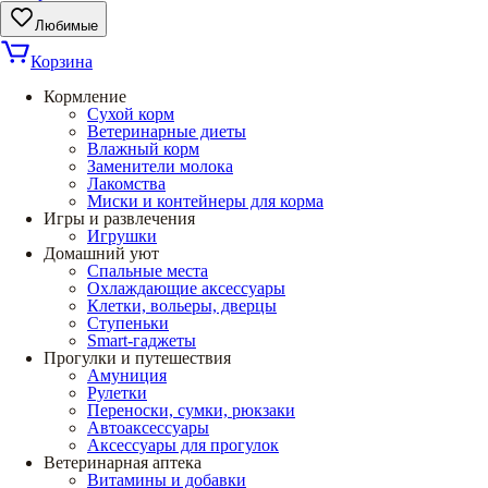
Любимые
Корзина
Кормление
Сухой корм
Ветеринарные диеты
Влажный корм
Заменители молока
Лакомства
Миски и контейнеры для корма
Игры и развлечения
Игрушки
Домашний уют
Спальные места
Охлаждающие аксессуары
Клетки, вольеры, дверцы
Ступеньки
Smart-гаджеты
Прогулки и путешествия
Амуниция
Рулетки
Переноски, сумки, рюкзаки
Автоаксессуары
Аксессуары для прогулок
Ветеринарная аптека
Витамины и добавки