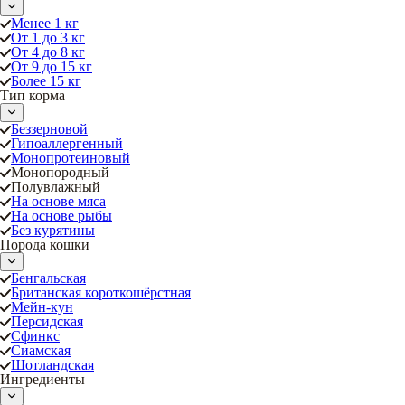
Менее 1 кг
От 1 до 3 кг
От 4 до 8 кг
От 9 до 15 кг
Более 15 кг
Тип корма
Беззерновой
Гипоаллергенный
Монопротеиновый
Монопородный
Полувлажный
На основе мяса
На основе рыбы
Без курятины
Порода кошки
Бенгальская
Британская короткошёрстная
Мейн-кун
Персидская
Сфинкс
Сиамская
Шотландская
Ингредиенты