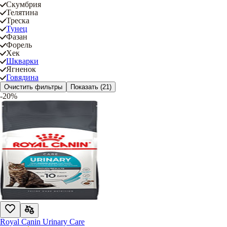
Скумбрия
Телятина
Треска
Тунец
Фазан
Форель
Хек
Шкварки
Ягненок
Говядина
Очистить фильтры
Показать
(21)
-20%
Royal Canin Urinary Care