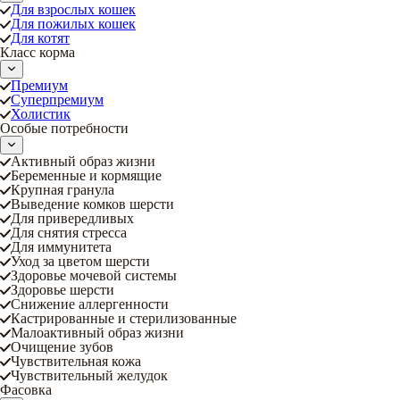
Для взрослых кошек
Для пожилых кошек
Для котят
Класс корма
Премиум
Суперпремиум
Холистик
Особые потребности
Активный образ жизни
Беременные и кормящие
Крупная гранула
Выведение комков шерсти
Для привередливых
Для снятия стресса
Для иммунитета
Уход за цветом шерсти
Здоровье мочевой системы
Здоровье шерсти
Снижение аллергенности
Кастрированные и стерилизованные
Малоактивный образ жизни
Очищение зубов
Чувствительная кожа
Чувствительный желудок
Фасовка