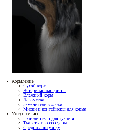
Кормление
Сухой корм
Ветеринарные диеты
Влажный корм
Лакомства
Заменители молока
Миски и контейнеры для корма
Уход и гигиена
Наполнители для туалета
Туалеты и аксессуары
Средства по уходу