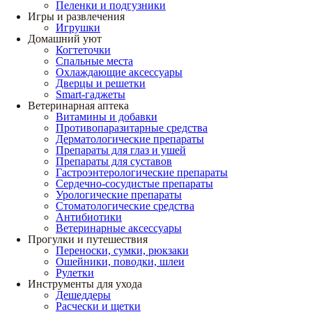
Пеленки и подгузники
Игры и развлечения
Игрушки
Домашний уют
Когтеточки
Спальные места
Охлаждающие аксессуары
Дверцы и решетки
Smart-гаджеты
Ветеринарная аптека
Витамины и добавки
Противопаразитарные средства
Дерматологические препараты
Препараты для глаз и ушей
Препараты для суставов
Гастроэнтерологические препараты
Сердечно-сосудистые препараты
Урологические препараты
Стоматологические средства
Антибиотики
Ветеринарные аксессуары
Прогулки и путешествия
Переноски, сумки, рюкзаки
Ошейники, поводки, шлеи
Рулетки
Инструменты для ухода
Дешеддеры
Расчески и щетки