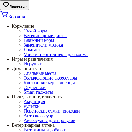
Любимые
Корзина
Кормление
Сухой корм
Ветеринарные диеты
Влажный корм
Заменители молока
Лакомства
Миски и контейнеры для корма
Игры и развлечения
Игрушки
Домашний уют
Спальные места
Охлаждающие аксессуары
Клетки, вольеры, дверцы
Ступеньки
Smart-гаджеты
Прогулки и путешествия
Амуниция
Рулетки
Переноски, сумки, рюкзаки
Автоаксессуары
Аксессуары для прогулок
Ветеринарная аптека
Витамины и добавки