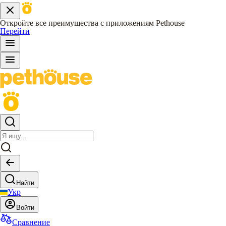
Откройте все преимущества с приложениям Pethouse
Перейти
Найти
Укр
Войти
Сравнение