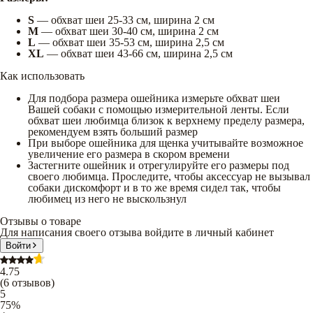
S
— обхват шеи 25-33 см, ширина 2 см
M
— обхват шеи 30-40 см, ширина 2 см
L
— обхват шеи 35-53 см, ширина 2,5 см
XL
— обхват шеи 43-66 см, ширина 2,5 см
Как использовать
Для подбора размера ошейника измерьте обхват шеи
Вашей собаки с помощью измерительной ленты. Если
обхват шеи любимца близок к верхнему пределу размера,
рекомендуем взять больший размер
При выборе ошейника для щенка учитывайте возможное
увеличение его размера в скором времени
Застегните ошейник и отрегулируйте его размеры под
своего любимца. Проследите, чтобы аксессуар не вызывал
собаки дискомфорт и в то же время сидел так, чтобы
любимец из него не выскользнул
Отзывы о товаре
Для написания своего отзыва войдите в личный кабинет
Войти
4.75
(
6
отзывов
)
5
75
%