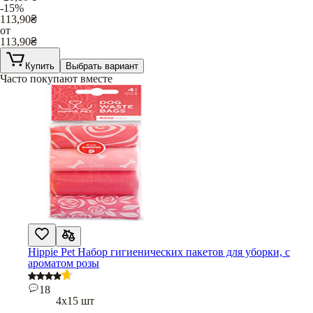
-15%
113,90
₴
от
113,90
₴
Купить
Выбрать вариант
Часто покупают вместе
Hippie Pet Набор гигиенических пакетов для уборки, с
ароматом розы
18
4х15 шт