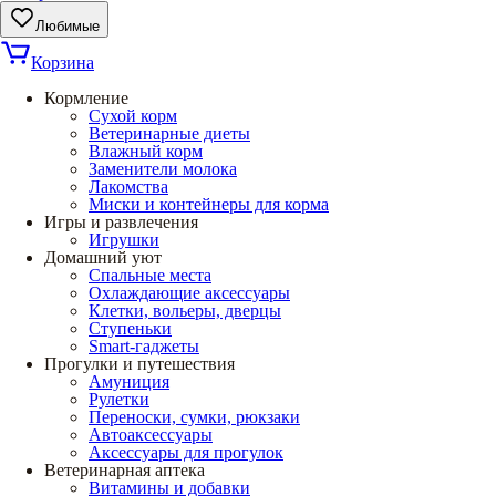
Любимые
Корзина
Кормление
Сухой корм
Ветеринарные диеты
Влажный корм
Заменители молока
Лакомства
Миски и контейнеры для корма
Игры и развлечения
Игрушки
Домашний уют
Спальные места
Охлаждающие аксессуары
Клетки, вольеры, дверцы
Ступеньки
Smart-гаджеты
Прогулки и путешествия
Амуниция
Рулетки
Переноски, сумки, рюкзаки
Автоаксессуары
Аксессуары для прогулок
Ветеринарная аптека
Витамины и добавки