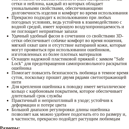
сетки и нейлона, каждый из которых обладает
уникальными свойствами, обеспечивающими
долговечность изделия и комфорт во время использования
Прекрасно подходит к использованию при любых
погодных условиях, ведь устойчив к взаимодействию с
водной средой, имеет хорошую воздухопроницаемость и
не поглощает неприятные запахи
Удачный удобный фасон в сочетании со свойствами 3D-
сетки обеспечивает собачке комфорт во время ношения,
мягкий охват шеи и отсутствие натираний кожи, которые
могут проявиться при использовании ошейников,
изготовленных из более плотных материалов
Оснащен надежной пластиковой пряжкой с замком "Safe
Lock" для предотвращения самопроизвольного раскрытия
ошейника
Помогает повысить безопасность любимца в темное время
суток, поскольку прошит двумя рядами светоотражающей
нити
Для крепления ошейника к поводку имеет металлическое
кольцо с карбоновым покрытием, которое обеспечивает
длительный срок службы
Практичный и неприхотливый в уходе; устойчив к
деформации и потере цвета
Большой диапазон регулировки длины ошейника
позволяет как можно удобнее подогнать его по размеру и,
в частности, прекрасно подойдет растущим любимцам
Размеры: