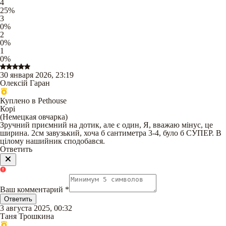
4
25
%
3
0
%
2
0
%
1
0
%
30 января 2026, 23:19
Олексій Гаран
Куплено в Pethouse
Корі
(
Немецкая овчарка
)
Зручний приємний на дотик, але є один, Я, вважаю мінус, це
ширина. 2см завузький, хоча б сантиметра 3-4, було б СУПЕР. В
цілому нашийник сподобався.
Ответить
Ваш комментарий
*
Ответить
3 августа 2025, 00:32
Таня Трошкина