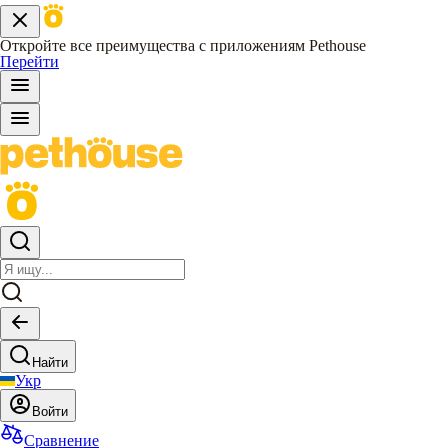
Откройте все преимущества с приложениям Pethouse
Перейти
Найти
Укр
Войти
Сравнение