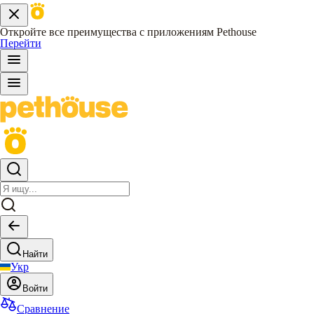
Откройте все преимущества с приложениям Pethouse
Перейти
Найти
Укр
Войти
Сравнение