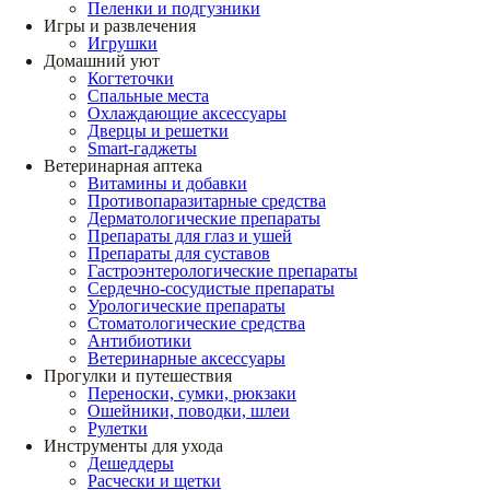
Пеленки и подгузники
Игры и развлечения
Игрушки
Домашний уют
Когтеточки
Спальные места
Охлаждающие аксессуары
Дверцы и решетки
Smart-гаджеты
Ветеринарная аптека
Витамины и добавки
Противопаразитарные средства
Дерматологические препараты
Препараты для глаз и ушей
Препараты для суставов
Гастроэнтерологические препараты
Сердечно-сосудистые препараты
Урологические препараты
Стоматологические средства
Антибиотики
Ветеринарные аксессуары
Прогулки и путешествия
Переноски, сумки, рюкзаки
Ошейники, поводки, шлеи
Рулетки
Инструменты для ухода
Дешеддеры
Расчески и щетки