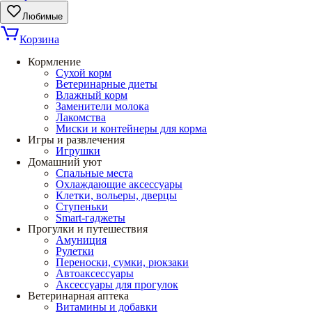
Любимые
Корзина
Кормление
Сухой корм
Ветеринарные диеты
Влажный корм
Заменители молока
Лакомства
Миски и контейнеры для корма
Игры и развлечения
Игрушки
Домашний уют
Спальные места
Охлаждающие аксессуары
Клетки, вольеры, дверцы
Ступеньки
Smart-гаджеты
Прогулки и путешествия
Амуниция
Рулетки
Переноски, сумки, рюкзаки
Автоаксессуары
Аксессуары для прогулок
Ветеринарная аптека
Витамины и добавки