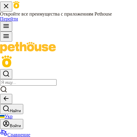
Откройте все преимущества с приложениям Pethouse
Перейти
Найти
Укр
Войти
Сравнение