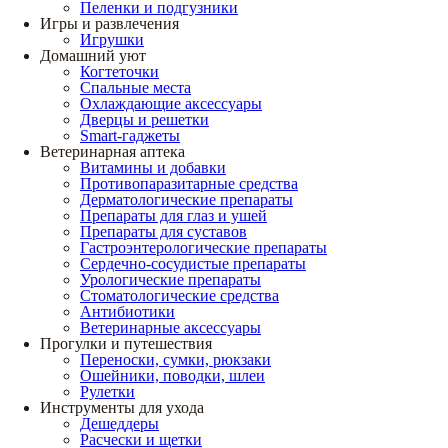
Пеленки и подгузники
Игры и развлечения
Игрушки
Домашний уют
Когтеточки
Спальные места
Охлаждающие аксессуары
Дверцы и решетки
Smart-гаджеты
Ветеринарная аптека
Витамины и добавки
Противопаразитарные средства
Дерматологические препараты
Препараты для глаз и ушей
Препараты для суставов
Гастроэнтерологические препараты
Сердечно-сосудистые препараты
Урологические препараты
Стоматологические средства
Антибиотики
Ветеринарные аксессуары
Прогулки и путешествия
Переноски, сумки, рюкзаки
Ошейники, поводки, шлеи
Рулетки
Инструменты для ухода
Дешеддеры
Расчески и щетки