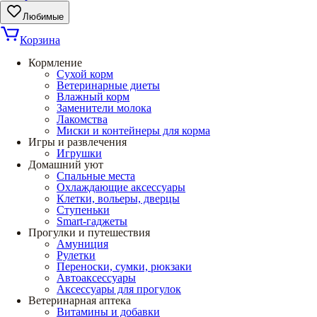
Любимые
Корзина
Кормление
Сухой корм
Ветеринарные диеты
Влажный корм
Заменители молока
Лакомства
Миски и контейнеры для корма
Игры и развлечения
Игрушки
Домашний уют
Спальные места
Охлаждающие аксессуары
Клетки, вольеры, дверцы
Ступеньки
Smart-гаджеты
Прогулки и путешествия
Амуниция
Рулетки
Переноски, сумки, рюкзаки
Автоаксессуары
Аксессуары для прогулок
Ветеринарная аптека
Витамины и добавки