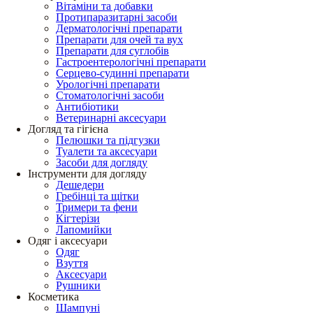
Вітаміни та добавки
Протипаразитарні засоби
Дерматологічні препарати
Препарати для очей та вух
Препарати для суглобів
Гастроентерологічні препарати
Серцево-судинні препарати
Урологічні препарати
Стоматологічні засоби
Антибіотики
Ветеринарні аксесуари
Догляд та гігієна
Пелюшки та підгузки
Туалети та аксесуари
Засоби для догляду
Інструменти для догляду
Дешедери
Гребінці та щітки
Тримери та фени
Кігтерізи
Лапомийки
Одяг і аксесуари
Одяг
Взуття
Аксесуари
Рушники
Косметика
Шампуні