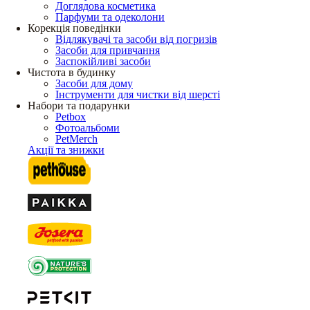
Доглядова косметика
Парфуми та одеколони
Корекція поведінки
Відлякувачі та засоби від погризів
Засоби для привчання
Заспокійливі засоби
Чистота в будинку
Засоби для дому
Інструменти для чистки від шерсті
Набори та подарунки
Petbox
Фотоальбоми
PetMerch
Акції та знижки