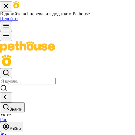
Відкрийте всі переваги з додатком Pethouse
Перейти
Знайти
Укр
Рос
Увійти