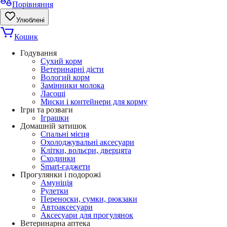
Порівняння
Улюблені
Кошик
Годування
Сухий корм
Ветеринарні дієти
Вологий корм
Замінники молока
Ласощі
Миски і контейнери для корму
Ігри та розваги
Іграшки
Домашній затишок
Спальні місця
Охолоджувальні аксесуари
Клітки, вольєри, дверцята
Сходинки
Smart-гаджети
Прогулянки і подорожі
Амуніція
Рулетки
Переноски, сумки, рюкзаки
Автоаксесуари
Аксесуари для прогулянок
Ветеринарна аптека