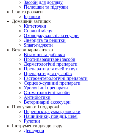
Засоби для догляду
Пелюшки та підгузки
Ігри та розваги
Іграшки
Домашній затишок
Кігтеточки
Спальні місця
Охолоджувальні аксесуари
Дверцята та решітки
Smart-гаджети
Ветеринарна аптека
Вітаміни та добавки
Протипаразитарні засоби
Дерматологічні препарати
Препарати для очей та вух
Препарати для суглобів
Гастроентерологічні препарати
Серцево-судинні препарати
Урологічні препарати
Стоматологічні засоби
Антибіотики
Ветеринарні аксесуари
Прогулянки і подорожі
Переноски, сумки, рюкзаки
Нашийники, повідці, шлеї
Рулетки
Інструменти для догляду
Дешедери