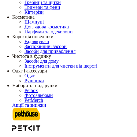
Гребінці та щітки
Тримери та фени
Кігтерізи
Косметика
Шампуні
Доглядова косметика
Парфуми та одеколони
Корекція поведінки
Відлякувачі
Заспокійливі засоби
Засоби для приваблення
Чистота в будинку
Засоби для дому
Інструменти для чистки від шерсті
Одяг і аксесуари
Одяг
Рушники
Набори та подарунки
Petbox
Фотоальбоми
PetMerch
Акції та знижки