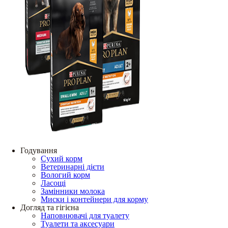
Годування
Сухий корм
Ветеринарні дієти
Вологий корм
Ласощі
Замінники молока
Миски і контейнери для корму
Догляд та гігієна
Наповнювачі для туалету
Туалети та аксесуари