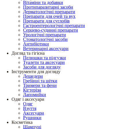
Вітаміни та добавки
Протипаразитарні засоби
Дерматологічні препарати
Препарати для очей та вух
Препарати для суглобів
Гастроентерологічні препарати
Серцево-судинні препарати
Урологічні препарати
Стоматологічні засоби
Антибіотики
Ветеринарні аксесуари
Догляд та гігієна
Пелюшки та підгузки
Туалети та аксесуари
Засоби для догляду
Інструменти для догляду
Дешедери
Гребінці та щітки
Тримери та фени
Кігтерізи
Лапомийки
Одяг і аксесуари
Одяг
Взуття
Аксесуари
Рушники
Косметика
Шампуні