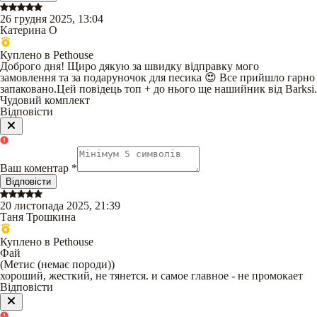
26 грудня 2025, 13:04
Катерина О
Куплено в Pethouse
Доброго дня! Щиро дякую за швидку відправку мого
замовлення та за подаруночок для песика 😍 Все прийшло гарно
запаковано.Цей повідець топ + до нього ще нашийник від Barksi.
Чудовий комплект
Відповісти
Ваш коментар
*
Відповісти
20 листопада 2025, 21:39
Таня Трошкина
Куплено в Pethouse
Фай
(
Метис (немає породи)
)
хороший, жесткий, не тянется. и самое главное - не промокает
Відповісти