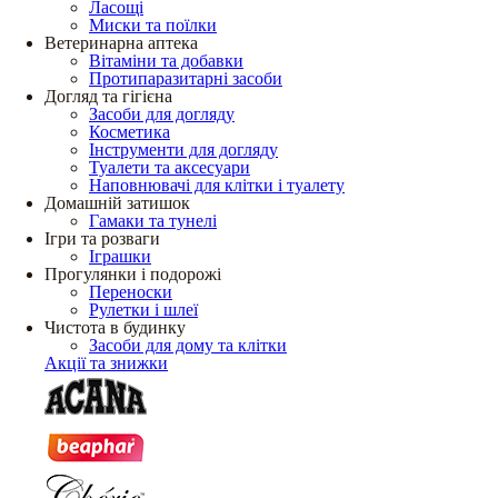
Ласощі
Миски та поїлки
Ветеринарна аптека
Вітаміни та добавки
Протипаразитарні засоби
Догляд та гігієна
Засоби для догляду
Косметика
Інструменти для догляду
Туалети та аксесуари
Наповнювачі для клітки і туалету
Домашній затишок
Гамаки та тунелі
Ігри та розваги
Іграшки
Прогулянки і подорожі
Переноски
Рулетки і шлеї
Чистота в будинку
Засоби для дому та клітки
Акції та знижки