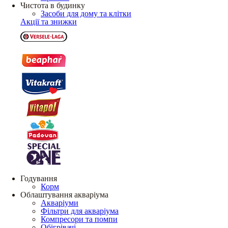
Чистота в будинку
Засоби для дому та клітки
Акції та знижки
Годування
Корм
Облаштування акваріума
Акваріуми
Фільтри для акваріума
Компресори та помпи
Обігрівачі