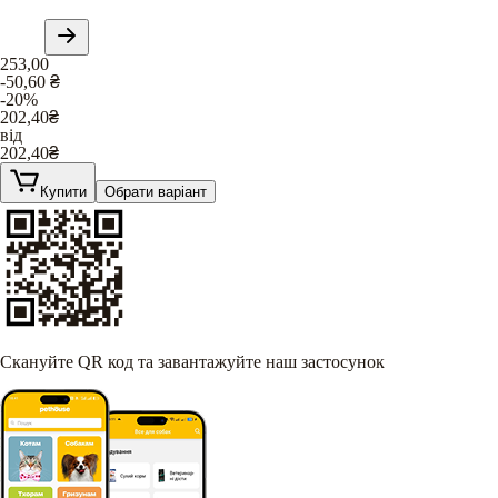
253,00
-50,60
₴
-20%
202,40
₴
від
202,40
₴
Купити
Обрати варіант
Скануйте QR код та завантажуйте наш застосунок