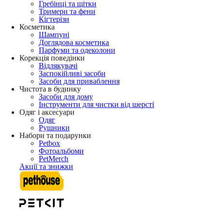
Гребінці та щітки
Тримери та фени
Кігтерізи
Косметика
Шампуні
Доглядова косметика
Парфуми та одеколони
Корекція поведінки
Відлякувачі
Заспокійливі засоби
Засоби для приваблення
Чистота в будинку
Засоби для дому
Інструменти для чистки від шерсті
Одяг і аксесуари
Одяг
Рушники
Набори та подарунки
Petbox
Фотоальбоми
PetMerch
Акції та знижки