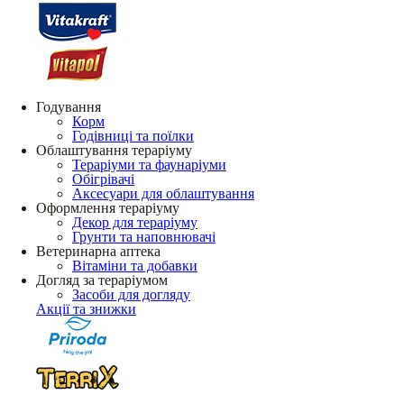
Годування
Корм
Годівниці та поїлки
Облаштування тераріуму
Тераріуми та фаунаріуми
Обігрівачі
Аксесуари для облаштування
Оформлення тераріуму
Декор для тераріуму
Грунти та наповнювачі
Ветеринарна аптека
Вітаміни та добавки
Догляд за тераріумом
Засоби для догляду
Акції та знижки