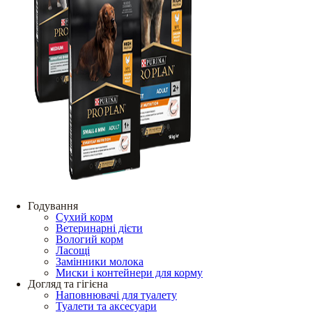
Годування
Сухий корм
Ветеринарні дієти
Вологий корм
Ласощі
Замінники молока
Миски і контейнери для корму
Догляд та гігієна
Наповнювачі для туалету
Туалети та аксесуари