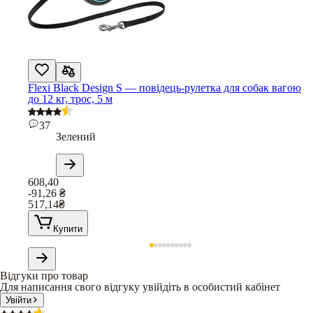
Flexi Black Design S — повідець-рулетка для собак вагою
до 12 кг, трос, 5 м
37
Зелений
608,40
-91,26
₴
517,14
₴
Купити
Відгуки про товар
Для написання свого відгуку увійдіть в особистий кабінет
Увійти