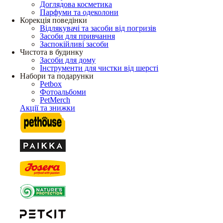
Доглядова косметика
Парфуми та одеколони
Корекція поведінки
Відлякувачі та засоби від погризів
Засоби для привчання
Заспокійливі засоби
Чистота в будинку
Засоби для дому
Інструменти для чистки від шерсті
Набори та подарунки
Petbox
Фотоальбоми
PetMerch
Акції та знижки