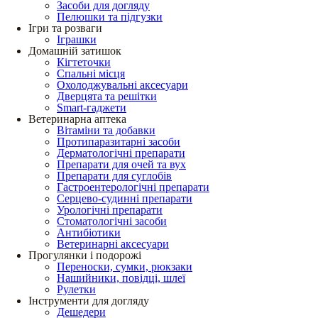
Засоби для догляду
Пелюшки та підгузки
Ігри та розваги
Іграшки
Домашній затишок
Кігтеточки
Спальні місця
Охолоджувальні аксесуари
Дверцята та решітки
Smart-гаджети
Ветеринарна аптека
Вітаміни та добавки
Протипаразитарні засоби
Дерматологічні препарати
Препарати для очей та вух
Препарати для суглобів
Гастроентерологічні препарати
Серцево-судинні препарати
Урологічні препарати
Стоматологічні засоби
Антибіотики
Ветеринарні аксесуари
Прогулянки і подорожі
Переноски, сумки, рюкзаки
Нашийники, повідці, шлеї
Рулетки
Інструменти для догляду
Дешедери