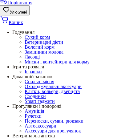
Порівняння
Улюблені
Кошик
Годування
Сухий корм
Ветеринарні дієти
Вологий корм
Замінники молока
Ласощі
Миски і контейнери для корму
Ігри та розваги
Іграшки
Домашній затишок
Спальні місця
Охолоджувальні аксесуари
Клітки, вольєри, дверцята
Сходинки
Smart-гаджети
Прогулянки і подорожі
Амуніція
Рулетки
Переноски, сумки, рюкзаки
Автоаксесуари
Аксесуари для прогулянок
Ветеринарна аптека