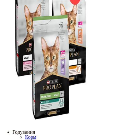
Годування
Корм