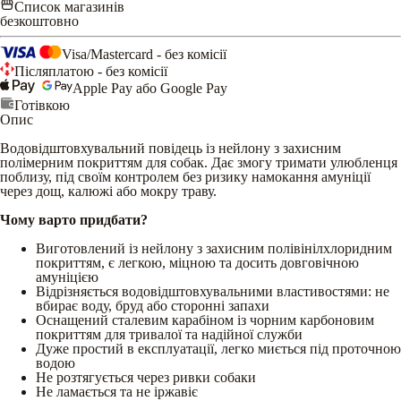
Список магазинів
безкоштовно
Visa/Mastercard - без комісії
Післяплатою - без комісії
Apple Pay або Google Pay
Готівкою
Опис
Водовідштовхувальний повідець із нейлону з захисним
полімерним покриттям для собак. Дає змогу тримати улюбленця
поблизу, під своїм контролем без ризику намокання амуніції
через дощ, калюжі або мокру траву.
Чому варто придбати?
Виготовлений із нейлону з захисним полівінілхлоридним
покриттям, є легкою, міцною та досить довговічною
амуніцією
Відрізняється водовідштовхувальними властивостями: не
вбирає воду, бруд або сторонні запахи
Оснащений сталевим карабіном із чорним карбоновим
покриттям для тривалої та надійної служби
Дуже простий в експлуатації, легко миється під проточною
водою
Не розтягується через ривки собаки
Не ламається та не іржавіє