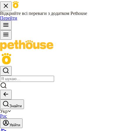
Відкрийте всі переваги з додатком Pethouse
Перейти
Знайти
Укр
Рос
Увійти