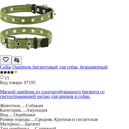
Collar Ошейник брезентовый для собак, безразмерный
15
Код товара:
07195
Мягкий ошейник из хлопчатобумажного брезента со
светоотражающей нитью для щенков и собак.
Животное
.....
Собакам
Категория
.....
Амуниция
Вид
.....
Ошейники
Размер породы
.....
Средняя
,
Крупная и гигантская
Материал
.....
Брезент
Тип ошейника
.....
С пряжкой