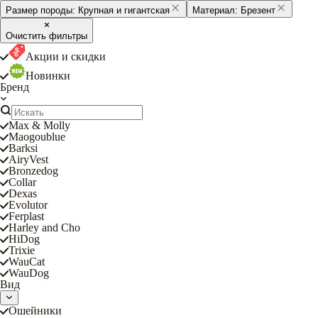
Размер породы:
Крупная и гигантская
Материал:
Брезент
Очистить фильтры
Акции и скидки
Новинки
Бренд
Max & Molly
Maogoublue
Barksi
AiryVest
Bronzedog
Collar
Dexas
Evolutor
Ferplast
Harley and Cho
HiDog
Trixie
WauCat
WauDog
Вид
Ошейники