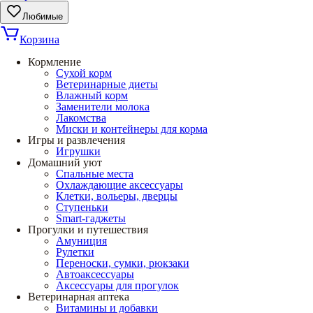
Любимые
Корзина
Кормление
Сухой корм
Ветеринарные диеты
Влажный корм
Заменители молока
Лакомства
Миски и контейнеры для корма
Игры и развлечения
Игрушки
Домашний уют
Спальные места
Охлаждающие аксессуары
Клетки, вольеры, дверцы
Ступеньки
Smart-гаджеты
Прогулки и путешествия
Амуниция
Рулетки
Переноски, сумки, рюкзаки
Автоаксессуары
Аксессуары для прогулок
Ветеринарная аптека
Витамины и добавки