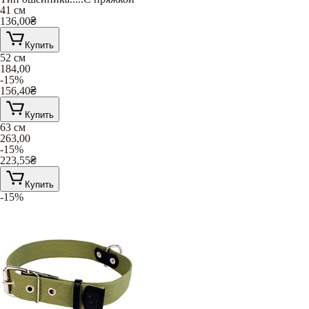
41 см
136,00
₴
Купить
52 см
184,00
-15%
156,40
₴
Купить
63 см
263,00
-15%
223,55
₴
Купить
-15%