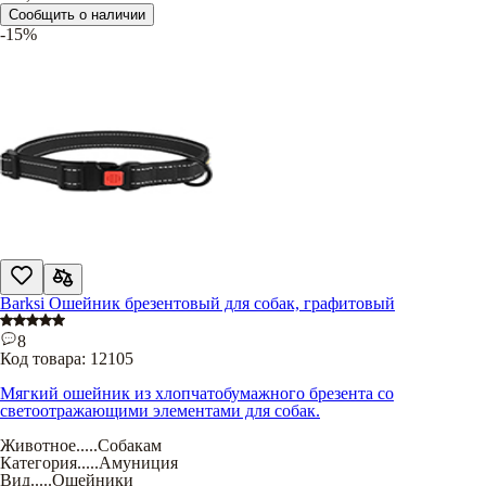
Сообщить о наличии
-15%
Barksi Ошейник брезентовый для собак, графитовый
8
Код товара:
12105
Мягкий ошейник из хлопчатобумажного брезента со
светоотражающими элементами для собак.
Животное
.....
Собакам
Категория
.....
Амуниция
Вид
.....
Ошейники