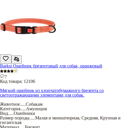
Barksi Ошейник брезентовый для собак, оранжевый
7
Код товара:
12106
Мягкий ошейник из хлопчатобумажного брезента со
светоотражающими элементами для собак.
Животное
.....
Собакам
Категория
.....
Амуниция
Вид
.....
Ошейники
Размер породы
.....
Малая и миниатюрная
,
Средняя
,
Крупная и
гигантская
Материал
.....
Брезент