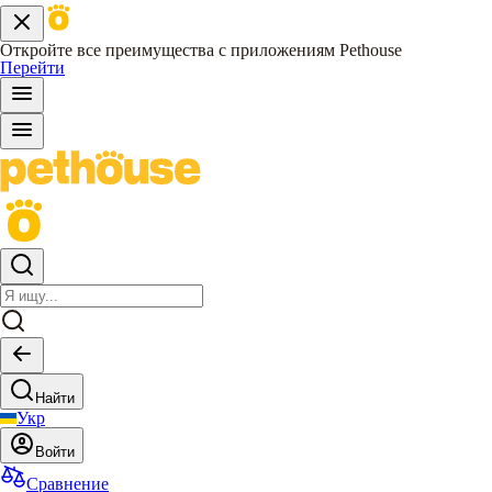
Откройте все преимущества с приложениям Pethouse
Перейти
Найти
Укр
Войти
Сравнение