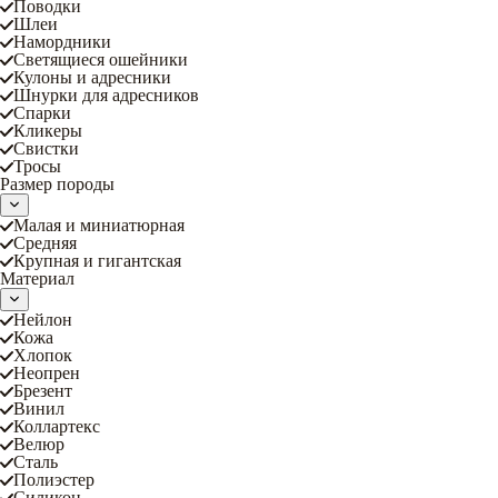
Поводки
Шлеи
Намордники
Светящиеся ошейники
Кулоны и адресники
Шнурки для адресников
Спарки
Кликеры
Свистки
Тросы
Размер породы
Малая и миниатюрная
Средняя
Крупная и гигантская
Материал
Нейлон
Кожа
Хлопок
Неопрен
Брезент
Винил
Коллартекс
Велюр
Сталь
Полиэстер
Силикон