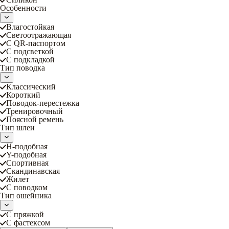
Особенности
Влагостойкая
Светоотражающая
С QR-паспортом
С подсветкой
С подкладкой
Тип поводка
Классический
Короткий
Поводок-перестежка
Тренировочный
Поясной ремень
Тип шлеи
Н-подобная
Y-подобная
Спортивная
Скандинавская
Жилет
С поводком
Тип ошейника
С пряжкой
С фастексом