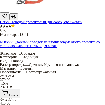
Barksi Поводок брезентовый для собак, оранжевый
6
Код товара:
12111
Мягкий, удобный поводок из хлопчатобумажного брезента со
светоотражающей нитью для собак
Животное
.....
Собакам
Категория
.....
Амуниция
Вид
.....
Поводки
Размер породы
.....
Средняя
,
Крупная и гигантская
Материал
.....
Брезент
Особенности
.....
Светоотражающая
2м х 2см
279,00
-15%
237,15
₴
Купить
3м х 2,5см
415,00