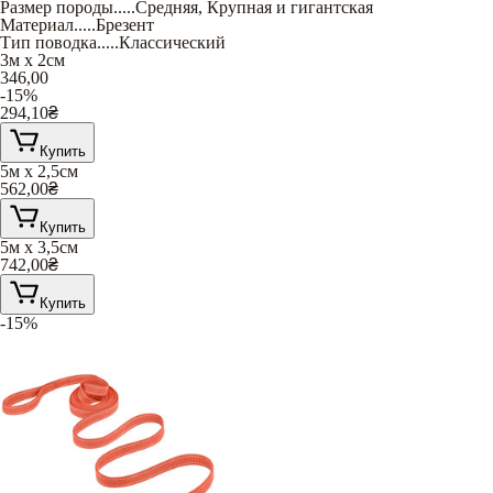
Размер породы
.....
Средняя
,
Крупная и гигантская
Материал
.....
Брезент
Тип поводка
.....
Классический
3м х 2см
346,00
-15%
294,10
₴
Купить
5м х 2,5см
562,00
₴
Купить
5м х 3,5см
742,00
₴
Купить
-15%