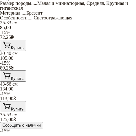
Размер породы
.....
Малая и миниатюрная
,
Средняя
,
Крупная и
гигантская
Материал
.....
Брезент
Особенности
.....
Светоотражающая
25-33 см
85,00
-15%
72,25
₴
Купить
30-40 см
105,00
-15%
89,25
₴
Купить
43-66 см
134,00
-15%
113,90
₴
Купить
35-53 см
125,00
₴
Сообщить о наличии
-15%