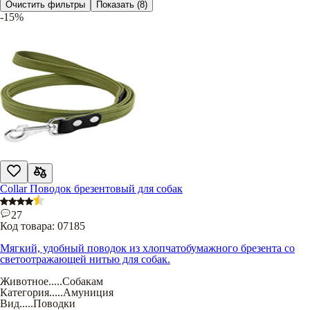
Очистить фильтры
Показать
(8)
-15%
Collar Поводок брезентовый для собак
27
Код товара:
07185
Мягкий, удобный поводок из хлопчатобумажного брезента со
светоотражающей нитью для собак.
Животное
.....
Собакам
Категория
.....
Амуниция
Вид
.....
Поводки