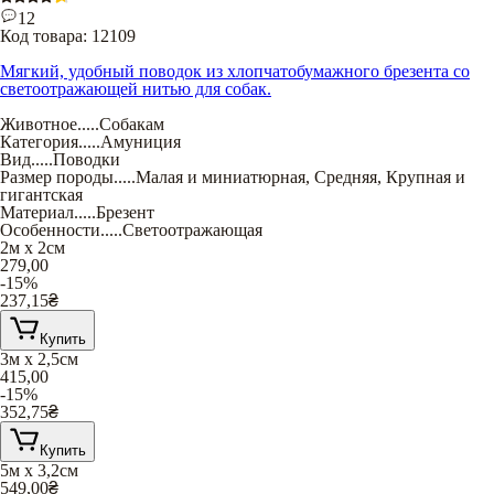
12
Код товара:
12109
Мягкий, удобный поводок из хлопчатобумажного брезента со
светоотражающей нитью для собак.
Животное
.....
Собакам
Категория
.....
Амуниция
Вид
.....
Поводки
Размер породы
.....
Малая и миниатюрная
,
Средняя
,
Крупная и
гигантская
Материал
.....
Брезент
Особенности
.....
Светоотражающая
2м х 2см
279,00
-15%
237,15
₴
Купить
3м х 2,5см
415,00
-15%
352,75
₴
Купить
5м х 3,2см
549,00
₴