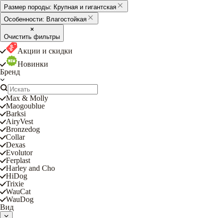
Размер породы:
Крупная и гигантская
Особенности:
Влагостойкая
Очистить фильтры
Акции и скидки
Новинки
Бренд
Max & Molly
Maogoublue
Barksi
AiryVest
Bronzedog
Collar
Dexas
Evolutor
Ferplast
Harley and Cho
HiDog
Trixie
WauCat
WauDog
Вид