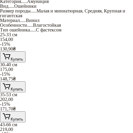
Категория
.....
Амуниция
Вид
.....
Ошейники
Размер породы
.....
Малая и миниатюрная
,
Средняя
,
Крупная и
гигантская
Материал
.....
Винил
Особенности
.....
Влагостойкая
Тип ошейника
.....
С фастексом
25-33 см
154,00
-15%
130,90
₴
Купить
30-40 см
175,00
-15%
148,75
₴
Купить
35-53 см
202,00
-15%
171,70
₴
Купить
43-66 см
219,00