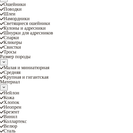
Ошейники
Поводки
Шлеи
Намордники
Светящиеся ошейники
Кулоны и адресники
Шнурки для адресников
Спарки
Кликеры
Свистки
Тросы
Размер породы
Малая и миниатюрная
Средняя
Крупная и гигантская
Материал
Нейлон
Кожа
Хлопок
Неопрен
Брезент
Винил
Коллартекс
Велюр
Сталь