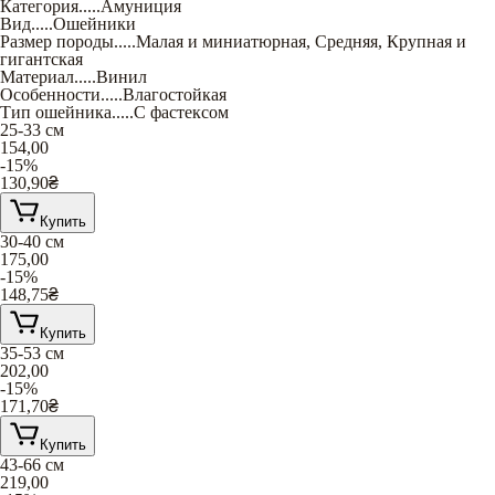
Категория
.....
Амуниция
Вид
.....
Ошейники
Размер породы
.....
Малая и миниатюрная
,
Средняя
,
Крупная и
гигантская
Материал
.....
Винил
Особенности
.....
Влагостойкая
Тип ошейника
.....
С фастексом
25-33 см
154,00
-15%
130,90
₴
Купить
30-40 см
175,00
-15%
148,75
₴
Купить
35-53 см
202,00
-15%
171,70
₴
Купить
43-66 см
219,00