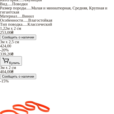
Вид
.....
Поводки
Размер породы
.....
Малая и миниатюрная
,
Средняя
,
Крупная и
гигантская
Материал
.....
Винил
Особенности
.....
Влагостойкая
Тип поводка
.....
Классический
1,22м х 2 см
253,00
₴
Сообщить о наличии
3м х 2,5 см
424,00
-20%
339,20
₴
Купить
3м х 2 см
404,00
₴
Сообщить о наличии
-15%