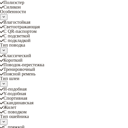
Полиэстер
Силикон
Особенности
Влагостойкая
Светоотражающая
С QR-паспортом
С подсветкой
С подкладкой
Тип поводка
Классический
Короткий
Поводок-перестежка
Тренировочный
Поясной ремень
Тип шлеи
Н-подобная
Y-подобная
Спортивная
Скандинавская
Жилет
С поводком
Тип ошейника
С пряжкой