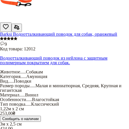
Barksi Водоотталкивающий поводок для собак, оранжевый
9
Код товара:
12012
Водоотталкивающий поводок из нейлона с защитным
полимерным покрытием для собак.
Животное
.....
Собакам
Категория
.....
Амуниция
Вид
.....
Поводки
Размер породы
.....
Малая и миниатюрная
,
Средняя
,
Крупная и
гигантская
Материал
.....
Винил
Особенности
.....
Влагостойкая
Тип поводка
.....
Классический
1,22м х 2 см
253,00
₴
Сообщить о наличии
3м х 2,5 см
424,00