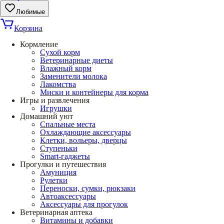
Любимые
Корзина
Кормление
Сухой корм
Ветеринарные диеты
Влажный корм
Заменители молока
Лакомства
Миски и контейнеры для корма
Игры и развлечения
Игрушки
Домашний уют
Спальные места
Охлаждающие аксессуары
Клетки, вольеры, дверцы
Ступеньки
Smart-гаджеты
Прогулки и путешествия
Амуниция
Рулетки
Переноски, сумки, рюкзаки
Автоаксессуары
Аксессуары для прогулок
Ветеринарная аптека
Витамины и добавки