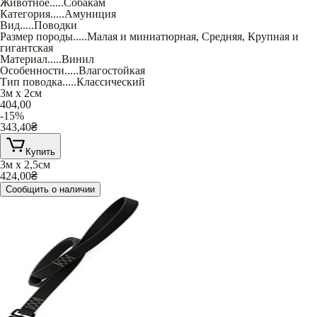
Животное
.....
Собакам
Категория
.....
Амуниция
Вид
.....
Поводки
Размер породы
.....
Малая и миниатюрная
,
Средняя
,
Крупная и
гигантская
Материал
.....
Винил
Особенности
.....
Влагостойкая
Тип поводка
.....
Классический
3м х 2см
404,00
-15%
343,40
₴
Купить
3м х 2,5см
424,00
₴
Сообщить о наличии