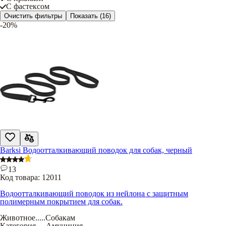
С фастексом
Очистить фильтры
Показать
(16)
-20%
Barksi Водоотталкивающий поводок для собак, черный
13
Код товара:
12011
Водоотталкивающий поводок из нейлона с защитным
полимерным покрытием для собак.
Животное
.....
Собакам
Категория
.....
Амуниция