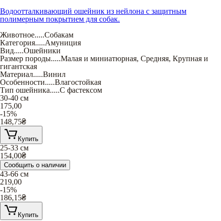
Водоотталкивающий ошейник из нейлона с защитным
полимерным покрытием для собак.
Животное
.....
Собакам
Категория
.....
Амуниция
Вид
.....
Ошейники
Размер породы
.....
Малая и миниатюрная
,
Средняя
,
Крупная и
гигантская
Материал
.....
Винил
Особенности
.....
Влагостойкая
Тип ошейника
.....
С фастексом
30-40 см
175,00
-15%
148,75
₴
Купить
25-33 см
154,00
₴
Сообщить о наличии
43-66 см
219,00
-15%
186,15
₴
Купить