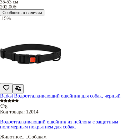
35-53 см
202,00
₴
Сообщить о наличии
-15%
Barksi Водоотталкивающий ошейник для собак, черный
8
Код товара:
12014
Водоотталкивающий ошейник из нейлона с защитным
полимерным покрытием для собак.
Животное
.....
Собакам