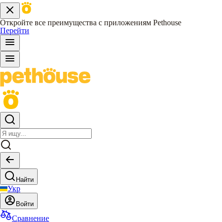
Откройте все преимущества с приложениям Pethouse
Перейти
Найти
Укр
Войти
Сравнение