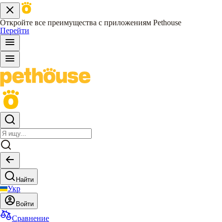
Откройте все преимущества с приложениям Pethouse
Перейти
Найти
Укр
Войти
Сравнение