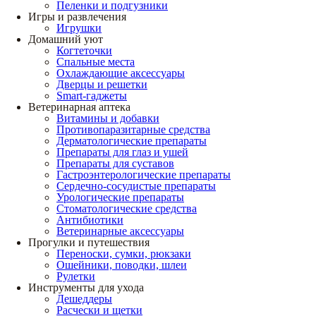
Пеленки и подгузники
Игры и развлечения
Игрушки
Домашний уют
Когтеточки
Спальные места
Охлаждающие аксессуары
Дверцы и решетки
Smart-гаджеты
Ветеринарная аптека
Витамины и добавки
Противопаразитарные средства
Дерматологические препараты
Препараты для глаз и ушей
Препараты для суставов
Гастроэнтерологические препараты
Сердечно-сосудистые препараты
Урологические препараты
Стоматологические средства
Антибиотики
Ветеринарные аксессуары
Прогулки и путешествия
Переноски, сумки, рюкзаки
Ошейники, поводки, шлеи
Рулетки
Инструменты для ухода
Дешеддеры
Расчески и щетки