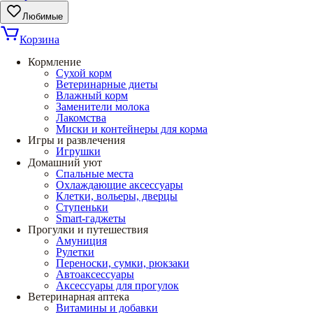
Любимые
Корзина
Кормление
Сухой корм
Ветеринарные диеты
Влажный корм
Заменители молока
Лакомства
Миски и контейнеры для корма
Игры и развлечения
Игрушки
Домашний уют
Спальные места
Охлаждающие аксессуары
Клетки, вольеры, дверцы
Ступеньки
Smart-гаджеты
Прогулки и путешествия
Амуниция
Рулетки
Переноски, сумки, рюкзаки
Автоаксессуары
Аксессуары для прогулок
Ветеринарная аптека
Витамины и добавки