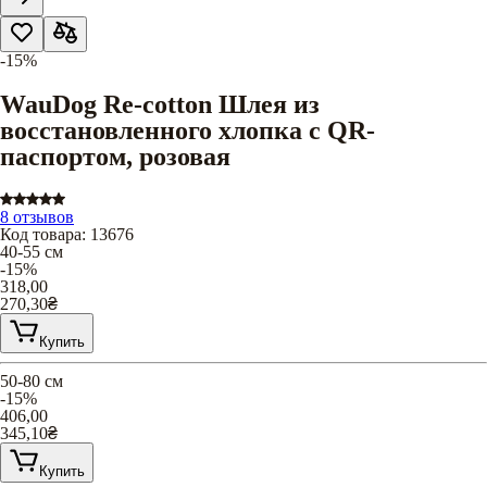
-15%
WauDog Re-cotton Шлея из
восстановленного хлопка с QR-
паспортом, розовая
8 отзывов
Код товара
:
13676
40-55 см
-15%
318,00
270,30
₴
Купить
50-80 см
-15%
406,00
345,10
₴
Купить