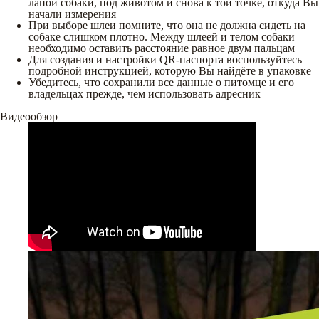
лапой собаки, под животом и снова к той точке, откуда Вы
начали измерения
При выборе шлеи помните, что она не должна сидеть на
собаке слишком плотно. Между шлеей и телом собаки
необходимо оставить расстояние равное двум пальцам
Для создания и настройки QR-паспорта воспользуйтесь
подробной инструкцией, которую Вы найдёте в упаковке
Убедитесь, что сохранили все данные о питомце и его
владельцах прежде, чем использовать адресник
Видеообзор