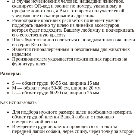
В случае исчезновения человек, нашедший животное,
сканирует QR-код и звонит по номеру, указанному в
профиле животного, а Вы в это время получаете email
уведомление о сканировании адресника
Разнообразие красивых расцветок позволяет удачно
подобрать именно ту шлею из линейки аксессуаров,
которая будет подходить Вашему любимцу и подчеркивать
его естественную красоту
Шлея будет отлично сочетаться с поводком такого же цвета
из серии Re-cotton
Является гипоаллергенным и безопасным для животных
изделием
Производителем указывается пожизненная гарантия на
фурнитуру шлеи
Размеры:
S — обхват груди 40-55 см, ширина 15 мм
М — обхват груди 50-80 см, ширина 20 мм
L — обхват груди 60-90 см, ширина 25 мм
Как использовать
Для подбора нужного размера шлеи необходимо измерить
обхват грудной клетки Вашей собаки с помощью
измерительной ленты
Измерение грудной клетки проводится от точки за
передней лапой собаки, через спину, через точку за второй