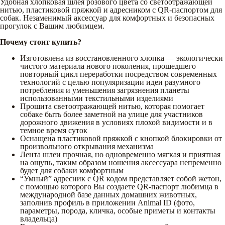
Удобная хлопковая шлея розового цвета со светоотражающей
нитью, пластиковой пряжкой и адресником с QR-паспортом для
собак. Незаменимый аксессуар для комфортных и безопасных
прогулок с Вашим любимцем.
Почему стоит купить?
Изготовлена из восстановленного хлопка — экологически
чистого материала нового поколения, прошедшего
повторный цикл переработки посредством современных
технологий с целью популяризации идеи разумного
потребления и уменьшения загрязнения планеты
использованными текстильными изделиями
Прошита светоотражающей нитью, которая помогает
собаке быть более заметной на улице для участников
дорожного движения в условиях плохой видимости и в
темное время суток
Оснащена пластиковой пряжкой с кнопкой блокировки от
произвольного открывания механизма
Лента шлеи прочная, но одновременно мягкая и приятная
на ощупь, таким образом ношения аксессуара непременно
будет для собаки комфортным
“Умный” адресник с QR кодом представляет собой жетон,
с помощью которого Вы создаете QR-паспорт любимца в
международной базе данных домашних животных,
заполнив профиль в приложении Animal ID (фото,
параметры, порода, кличка, особые приметы и контакты
владельца)