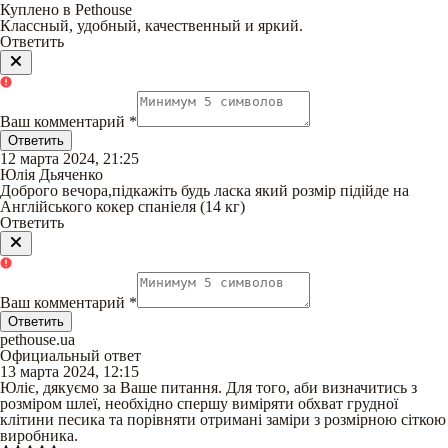
Куплено в Pethouse
Классный, удобный, качественный и яркий.
Ответить
Ваш комментарий
*
Ответить
12 марта 2024, 21:25
Юлія Дьяченко
Доброго вечора,підкажіть будь ласка який розмір підійде на
Англійського кокер спаніеля (14 кг)
Ответить
Ваш комментарий
*
Ответить
pethouse.ua
Официальный ответ
13 марта 2024, 12:15
Юліє, дякуємо за Ваше питання. Для того, аби визначитись з
розміром шлеї, необхідно спершу виміряти обхват грудної
клітини песика та порівняти отримані заміри з розмірною сіткою
виробника.