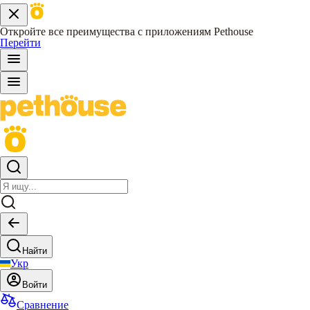
Откройте все преимущества с приложениям Pethouse
Перейти
Найти
Укр
Войти
Сравнение