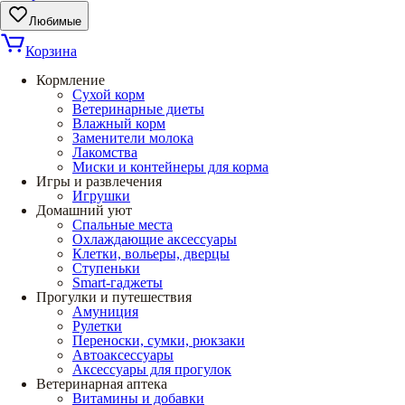
Любимые
Корзина
Кормление
Сухой корм
Ветеринарные диеты
Влажный корм
Заменители молока
Лакомства
Миски и контейнеры для корма
Игры и развлечения
Игрушки
Домашний уют
Спальные места
Охлаждающие аксессуары
Клетки, вольеры, дверцы
Ступеньки
Smart-гаджеты
Прогулки и путешествия
Амуниция
Рулетки
Переноски, сумки, рюкзаки
Автоаксессуары
Аксессуары для прогулок
Ветеринарная аптека
Витамины и добавки