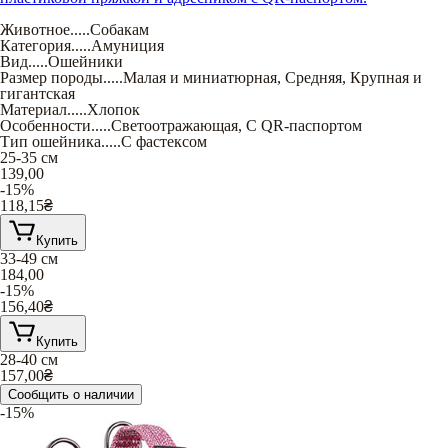
Животное
.....
Собакам
Категория
.....
Амуниция
Вид
.....
Ошейники
Размер породы
.....
Малая и миниатюрная
,
Средняя
,
Крупная и
гигантская
Материал
.....
Хлопок
Особенности
.....
Светоотражающая
,
С QR-паспортом
Тип ошейника
.....
С фастексом
25-35 см
139,00
-15%
118,15
₴
Купить
33-49 см
184,00
-15%
156,40
₴
Купить
28-40 см
157,00
₴
Сообщить о наличии
-15%