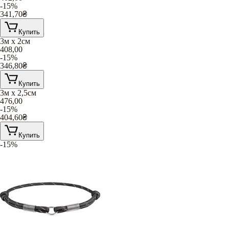
-15%
341,70
₴
Купить
3м х 2см
408,00
-15%
346,80
₴
Купить
3м х 2,5см
476,00
-15%
404,60
₴
Купить
-15%