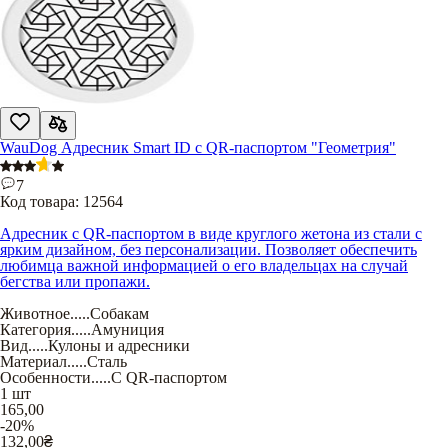
WauDog Адресник Smart ID с QR-паспортом "Геометрия"
7
Код товара:
12564
Адресник с QR-паспортом в виде круглого жетона из стали с
ярким дизайном, без персонализации. Позволяет обеспечить
любимца важной информацией о его владельцах на случай
бегства или пропажи.
Животное
.....
Собакам
Категория
.....
Амуниция
Вид
.....
Кулоны и адресники
Материал
.....
Сталь
Особенности
.....
С QR-паспортом
1 шт
165,00
-20%
132,00
₴