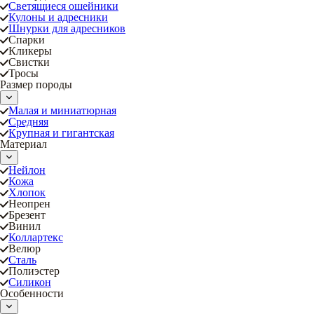
Светящиеся ошейники
Кулоны и адресники
Шнурки для адресников
Спарки
Кликеры
Свистки
Тросы
Размер породы
Малая и миниатюрная
Средняя
Крупная и гигантская
Материал
Нейлон
Кожа
Хлопок
Неопрен
Брезент
Винил
Коллартекс
Велюр
Сталь
Полиэстер
Силикон
Особенности