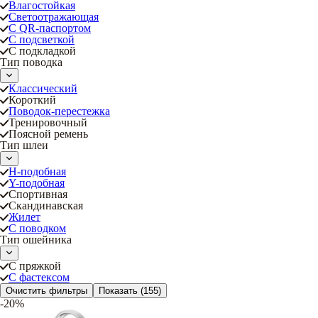
Влагостойкая
Светоотражающая
С QR-паспортом
С подсветкой
С подкладкой
Тип поводка
Классический
Короткий
Поводок-перестежка
Тренировочный
Поясной ремень
Тип шлеи
Н-подобная
Y-подобная
Спортивная
Скандинавская
Жилет
С поводком
Тип ошейника
С пряжкой
С фастексом
Очистить фильтры
Показать
(155)
-20%