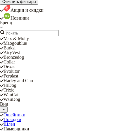
Очистить фильтры
Акции и скидки
Новинки
Бренд
Max & Molly
Maogoublue
Barksi
AiryVest
Bronzedog
Collar
Dexas
Evolutor
Ferplast
Harley and Cho
HiDog
Trixie
WauCat
WauDog
Вид
Ошейники
Поводки
Шлеи
Намордники