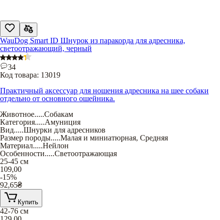
WauDog Smart ID Шнурок из паракорда для адресника,
светоотражающий, черный
34
Код товара:
13019
Практичный аксессуар для ношения адресника на шее собаки
отдельно от основного ошейника.
Животное
.....
Собакам
Категория
.....
Амуниция
Вид
.....
Шнурки для адресников
Размер породы
.....
Малая и миниатюрная
,
Средняя
Материал
.....
Нейлон
Особенности
.....
Светоотражающая
25-45 см
109,00
-15%
92,65
₴
Купить
42-76 см
129,00