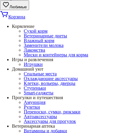
Любимые
Корзина
Кормление
Сухой корм
Ветеринарные диеты
Влажный корм
Заменители молока
Лакомства
Миски и контейнеры для корма
Игры и развлечения
Игрушки
Домашний уют
Спальные места
Охлаждающие аксессуары
Клетки, вольеры, дверцы
Ступеньки
Smart-гаджеты
Прогулки и путешествия
Амуниция
Рулетки
Переноски, сумки, рюкзаки
Автоаксессуары
Аксессуары для прогулок
Ветеринарная аптека
Витамины и добавки