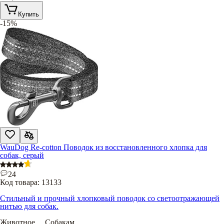
Купить
-15%
WauDog Re-cotton Поводок из восстановленного хлопка для
собак, серый
24
Код товара:
13133
Стильный и прочный хлопковый поводок со светоотражающей
нитью для собак.
Животное
.....
Собакам