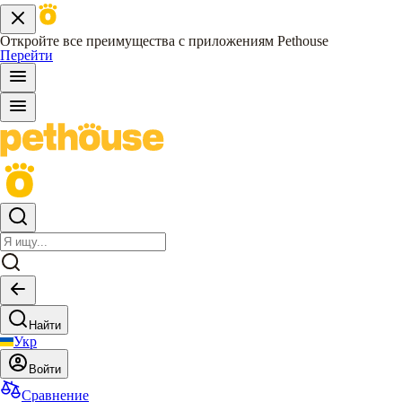
Откройте все преимущества с приложениям Pethouse
Перейти
Найти
Укр
Войти
Сравнение