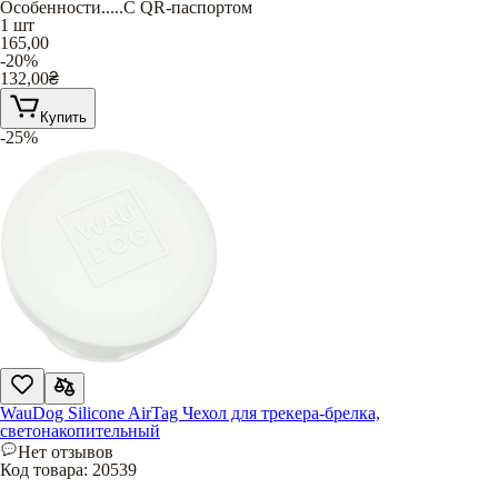
Особенности
.....
С QR-паспортом
1 шт
165,00
-20%
132,00
₴
Купить
-25%
WauDog Silicone AirTag Чехол для трекера-брелка,
светонакопительный
Нет отзывов
Код товара:
20539