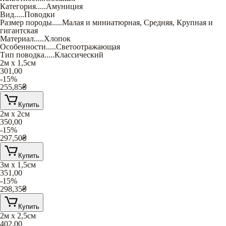
Категория
.....
Амуниция
Вид
.....
Поводки
Размер породы
.....
Малая и миниатюрная
,
Средняя
,
Крупная и
гигантская
Материал
.....
Хлопок
Особенности
.....
Светоотражающая
Тип поводка
.....
Классический
2м х 1,5см
301,00
-15%
255,85
₴
Купить
2м х 2см
350,00
-15%
297,50
₴
Купить
3м х 1,5см
351,00
-15%
298,35
₴
Купить
2м х 2,5см
402,00