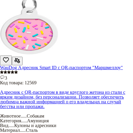
WauDog Адресник Smart ID с QR-паспортом "Маршмеллоу"
3
Код товара:
12569
Адресник с QR-паспортом в виде круглого жетона из стали с
ярким дизайном, без персонализации. Позволяет обеспечить
любимца важной информацией о его владельцах на случай
бегства или пропажи.
Животное
.....
Собакам
Категория
.....
Амуниция
Вид
.....
Кулоны и адресники
Материал
.....
Сталь