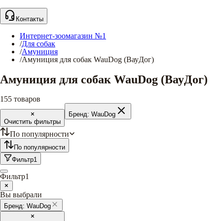
Контакты
Интернет-зоомагазин №1
/
Для собак
/
Амуниция
/
Амуниция для собак WauDog (ВауДог)
Амуниция для собак WauDog (ВауДог)
155
товаров
Бренд:
WauDog
Очистить фильтры
По популярности
По популярности
Фильтр
1
Фильтр
1
Вы выбрали
Бренд:
WauDog