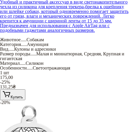
Удобный и практичный аксессуар в виде светонакопительного
чехла из силикона для крепления трекера-брелка к ошейнику
или шлейке собаки, который одновременно помогает защитить
его от грязи, влаги и механических повреждений. Легко
крепится к амуниции с шириной ленты от 15 до 35 мм.
Предназначен для использования с Apple AirTag или с
подобными гаджетами аналогичных размеров.
Животное
.....
Собакам
Категория
.....
Амуниция
Вид
.....
Кулоны и адресники
Размер породы
.....
Малая и миниатюрная
,
Средняя
,
Крупная и
гигантская
Материал
.....
Силикон
Особенности
.....
Светоотражающая
1 шт
175,00
-25%
131,25
₴
Купить
-20%