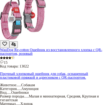
WauDog Re-cotton Ошейник из восстановленного хлопка с QR-
паспортом, розовый
15
Код товара:
13022
Прочный хлопковый ошейник для собак, оснащенный
пластиковой пряжкой и адресником с QR-паспортом.
Животное
.....
Собакам
Категория
.....
Амуниция
Вид
.....
Ошейники
Размер породы
.....
Малая и миниатюрная
,
Средняя
,
Крупная и
гигантская
Материал
.....
Хлопок